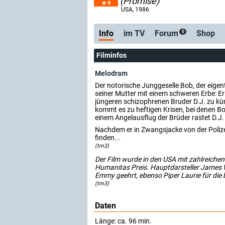
(Promise)
9
USA
, 1986
Info
im TV
Forum
Shop
0
Filminfos
Melodram
Der notorische Junggeselle Bob, der eige
seiner Mutter mit einem schweren Erbe: E
jüngeren schizophrenen Bruder D.J. zu k
kommt es zu heftigen Krisen, bei denen Bo
einem Angelausflug der Brüder rastet D.J. 
Nachdem er in Zwangsjacke von der Polize
finden...
(tm3)
Der Film wurde in den USA mit zahlreichen
Humanitas Preis. Hauptdarsteller James 
Emmy geehrt, ebenso Piper Laurie für die 
(tm3)
Daten
Länge: ca. 96 min.