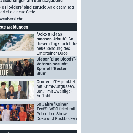
asked Singer" am Samstagabend
Die Flodders" sind zurück:
An diesem Tag
tartet die neue Serie
wsübersicht
ste Meldungen
"Joko & Klaas
machen Urlaub":
An
diesem Tag startet die
neue Sendung des
Entertainer-Duos
Dieser "Blue Bloods"-
Veteran besucht
Spin-off "Boston
Blue"
Quoten:
ZDF punktet
mit Krimi-Aufgüssen,
Sat.1 mit Zweitliga-
Auftakt
50 Jahre "Kölner
Treff":
WDR feiert mit
Primetime-Show,
Doku und Rückblicken