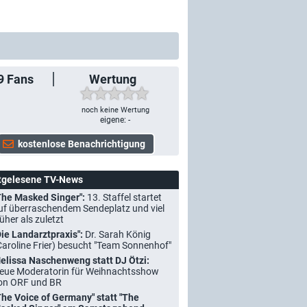
9
Fans
Wertung
noch keine Wertung
eigene: -
tgelesene TV-News
The Masked Singer":
13. Staffel startet
uf überraschendem Sendeplatz und viel
rüher als zuletzt
Die Landarztpraxis":
Dr. Sarah König
Caroline Frier) besucht "Team Sonnenhof"
elissa Naschenweng statt DJ Ötzi:
eue Moderatorin für Weihnachtsshow
on ORF und BR
The Voice of Germany" statt "The