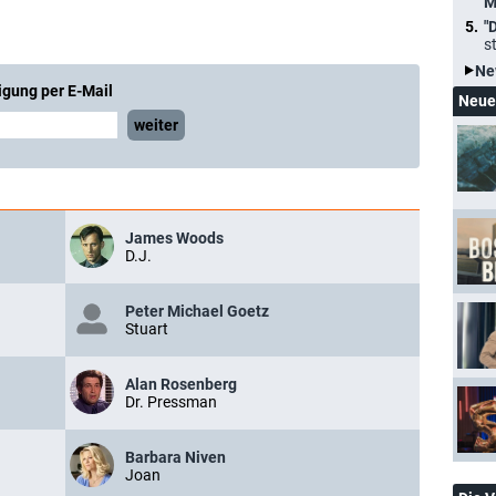
M
"
s
Ne
igung per E-Mail
Neue
weiter
James Woods
D.J.
Peter Michael Goetz
Stuart
Alan Rosenberg
Dr. Pressman
Barbara Niven
Joan