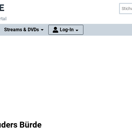
tal
Streams & DVDs
Log-In
uders Bürde