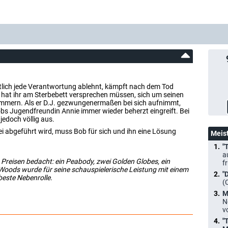
ntlich jede Verantwortung ablehnt, kämpft nach dem Tod
r hat ihr am Sterbebett versprechen müssen, sich um seinen
ümmern. Als er D.J. gezwungenermaßen bei sich aufnimmt,
bs Jugendfreundin Annie immer wieder beherzt eingreift. Bei
jedoch völlig aus.
i abgeführt wird, muss Bob für sich und ihn eine Lösung
Meis
"
a
 Preisen bedacht: ein Peabody, zwei Golden Globes, ein
f
Woods wurde für seine schauspielerische Leistung mit einem
"
beste Nebenrolle.
(
M
N
v
"