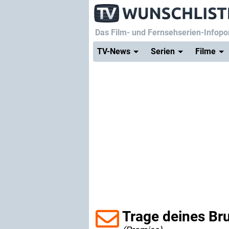
Das Film- und Fernsehserien-Infopor
TV-News
Serien
Filme
Trage deines Br