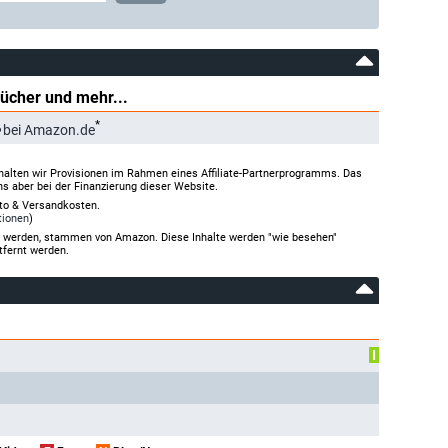
Bücher und mehr...
*
bei Amazon.de
halten wir Provisionen im Rahmen eines Affiliate-Partnerprogramms. Das
ns aber bei der Finanzierung dieser Website.
rto & Versandkosten.
tionen
)
gt werden, stammen von Amazon. Diese Inhalte werden "wie besehen"
tfernt werden.
I