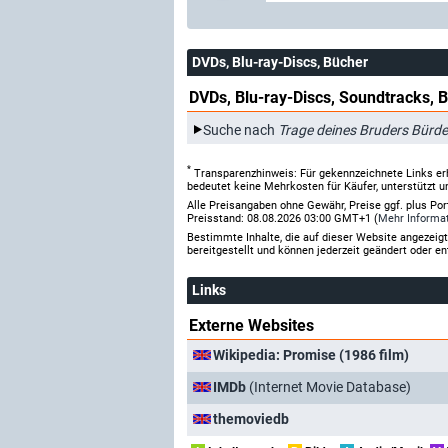
DVDs, Blu-ray-Discs, Bücher
DVDs, Blu-ray-Discs, Soundtracks, 
Suche nach
Trage deines Bruders Bürde
*
Transparenzhinweis: Für gekennzeichnete Links er
bedeutet keine Mehrkosten für Käufer, unterstützt u
Alle Preisangaben ohne Gewähr, Preise ggf. plus Po
Preisstand: 08.08.2026 03:00 GMT+1 (
Mehr Informa
Bestimmte Inhalte, die auf dieser Website angezei
bereitgestellt und können jederzeit geändert oder en
Links
Externe Websites
Wikipedia: Promise (1986 film)
IMDb
(Internet Movie Database)
themoviedb