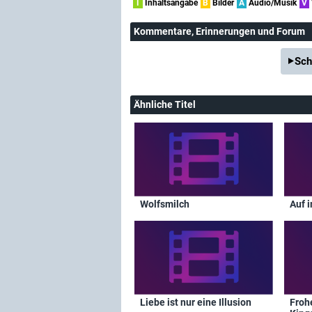
I
Inhaltsangabe
B
Bilder
A
Audio/Musik
V
Kommentare
, Erinnerungen und Forum
Sch
Ähnliche Titel
Wolfsmilch
Auf 
Liebe ist nur eine Illusion
Froh