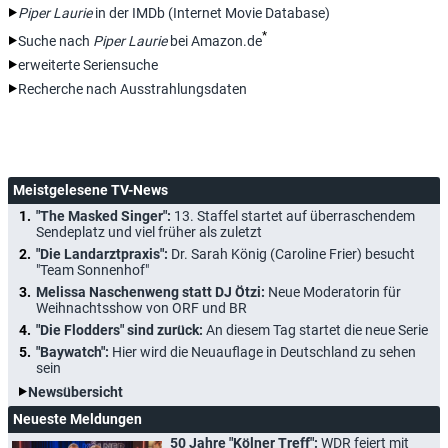
Piper Laurie
in der IMDb (Internet Movie Database)
*
Suche nach
Piper Laurie
bei Amazon.de
erweiterte Seriensuche
Recherche nach Ausstrahlungsdaten
Meistgelesene TV-News
"The Masked Singer":
13. Staffel startet auf überraschendem
Sendeplatz und viel früher als zuletzt
"Die Landarztpraxis":
Dr. Sarah König (Caroline Frier) besucht
"Team Sonnenhof"
Melissa Naschenweng statt DJ Ötzi:
Neue Moderatorin für
Weihnachtsshow von ORF und BR
"Die Flodders" sind zurück:
An diesem Tag startet die neue Serie
"Baywatch":
Hier wird die Neuauflage in Deutschland zu sehen
sein
Newsübersicht
Neueste Meldungen
50 Jahre "Kölner Treff":
WDR feiert mit