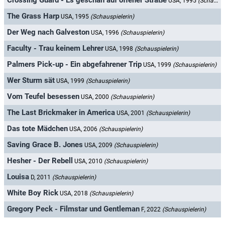
Crossing Guard - Es geschah auf offener Straße
USA, 1995
(Schauspielerin)
The Grass Harp
USA, 1995
(Schauspielerin)
Der Weg nach Galveston
USA, 1996
(Schauspielerin)
Faculty - Trau keinem Lehrer
USA, 1998
(Schauspielerin)
Palmers Pick-up - Ein abgefahrener Trip
USA, 1999
(Schauspielerin)
Wer Sturm sät
USA, 1999
(Schauspielerin)
Vom Teufel besessen
USA, 2000
(Schauspielerin)
The Last Brickmaker in America
USA, 2001
(Schauspielerin)
Das tote Mädchen
USA, 2006
(Schauspielerin)
Saving Grace B. Jones
USA, 2009
(Schauspielerin)
Hesher - Der Rebell
USA, 2010
(Schauspielerin)
Louisa
D, 2011
(Schauspielerin)
White Boy Rick
USA, 2018
(Schauspielerin)
Gregory Peck - Filmstar und Gentleman
F, 2022
(Schauspielerin)