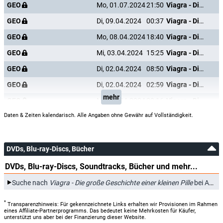
GEO
Mo, 01.07.2024
21:50
Viagra - Die große Geschichte einer kleinen Pille
GEO
Di, 09.04.2024
00:37
Viagra - Die große Geschichte einer kleinen Pille
GEO
Mo, 08.04.2024
18:40
Viagra - Die große Geschichte einer kleinen Pille
GEO
Mi, 03.04.2024
15:25
Viagra - Die große Geschichte einer kleinen Pille
GEO
Di, 02.04.2024
08:50
Viagra - Die große Geschichte einer kleinen Pille
GEO
Di, 02.04.2024
02:59
Viagra - Die große Geschichte einer kleinen Pille
mehr
GEO
Mo, 01.04.2024
20:16
Viagra - Die große Geschichte einer kleinen Pille
Daten & Zeiten kalendarisch. Alle Angaben ohne Gewähr auf Vollständigkeit.
DVDs, Blu-ray-Discs, Bücher
DVDs, Blu-ray-Discs, Soundtracks, Bücher und mehr...
Suche nach
Viagra - Die große Geschichte einer kleinen Pille
bei Amazon.de
*
Transparenzhinweis: Für gekennzeichnete Links erhalten wir Provisionen im Rahmen
eines Affiliate-Partnerprogramms. Das bedeutet keine Mehrkosten für Käufer,
unterstützt uns aber bei der Finanzierung dieser Website.