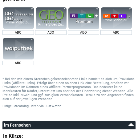
Prime Video Zusatz-K
Prime Video Zusatz-Kanäle
Prime Video Zusatz-Kanäle
ABO
ABO
ABO
ABO
ABO
* Bei den mit einem Sternchen gekennzeichneten Links handelt es sich um Provisions-
Links (Affiliate-Links). Erfolgt über einen solchen Link eine Bestellung, erhalten wir
Provisionen im Rahmen eines Affiliate-Partnerprogramms. Das bedeutet keine
Mehrkosten für Käufer, unterstützt uns aber bei der Finanzierung dieser Website. Alle
Preise inkl. MwSt. und ggf. zuzüglich Versandkosten. Details zu den Angeboten finden
sich auf der jeweiligen Webseite.
Einige Streaming-Daten
via
JustWatch.
im Fernsehen
In Kürze: