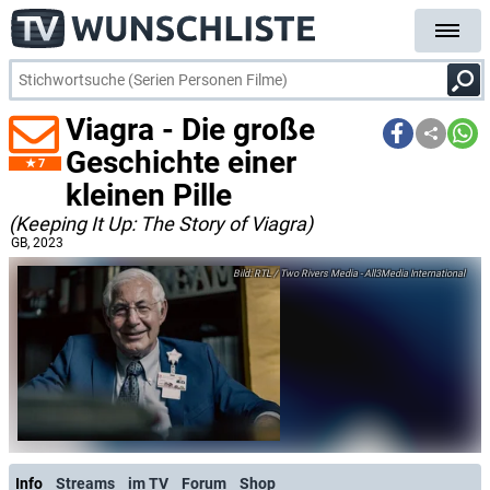
Viagra - Die große
Geschichte einer
7
kleinen Pille
(Keeping It Up: The Story of Viagra)
GB
, 2023
RTL / Two Rivers Media - All3Media International
Info
Streams
im TV
Forum
Shop