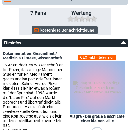
7
Fans
Wertung
Filminfos
Dokumentation
,
Gesundheit /
GEO wild + television
Medizin & Fitness
,
Wissenschaft
1992 entdeckten Wissenschaftler
bei Pfizer, dass einige Männer bei
Studien für ein Medikament
gegen angina pectoris Erektionen
meldeten. Schnell wurde Pfizer
klar, dass sie hier etwas Großem
auf der Spur sind. 1998 wurde
die "blaue Pille" auf den Markt
gebracht und übertraf direkt alle
Prognosen. Viagra löste eine
zweite sexuelle Revolution und
eine Kontroverse aus, wie sie kein
Viagra - Die große Geschichte
anderes Medikament zuvor erlebt
einer kleinen Pille
hat.