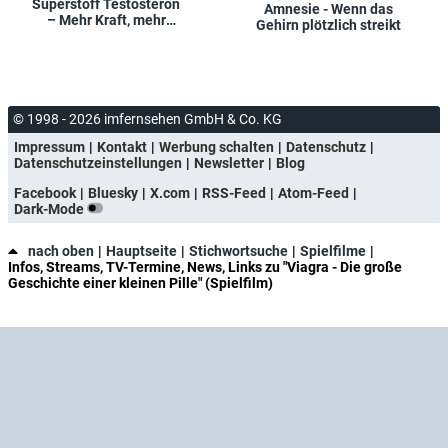
Superstoff Testosteron
Amnesie - Wenn das
– Mehr Kraft, mehr
Gehirn plötzlich streikt
Lust, mehr Glück?
© 1998 - 2026 imfernsehen GmbH & Co. KG
Impressum
Kontakt
Werbung schalten
Datenschutz
Datenschutzeinstellungen
Newsletter
Blog
Facebook
Bluesky
X.com
RSS-Feed
Atom-Feed
Dark-Mode
nach oben
Hauptseite
Stichwortsuche
Spielfilme
Infos, Streams, TV-Termine, News, Links zu "Viagra - Die große
Geschichte einer kleinen Pille" (Spielfilm)