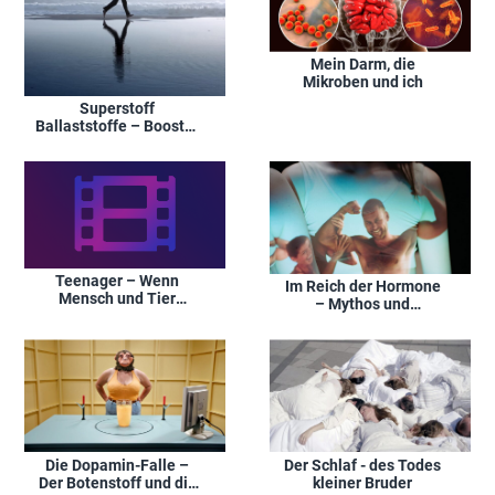
Mein Darm, die
Mikroben und ich
Superstoff
Ballaststoffe – Booster
für mehr Energie?
Teenager – Wenn
Im Reich der Hormone
Mensch und Tier
– Mythos und
erwachsen werden
Wirklichkeit
Die Dopamin-Falle –
Der Schlaf - des Todes
Der Botenstoff und die
kleiner Bruder