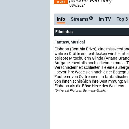
(Wicked: Part One)
281
USA
, 2024
Info
Streams
im TV
Top 3
17
Filminfos
Fantasy
,
Musical
Elphaba (Cynthia Erivo), eine missverstand
wahren Kräfte erst entdecken wird, lernt an
beliebte Mitschülerin Glinda (Ariana Grand
Aufgabe ebenfalls noch erkennen muss. Tr
Verschiedenheit schließen sie eine außer
- bevor ihre Wege sich nach einer Begeg
Zauberer von Oz trennen. In fantastischen
von ihnen schließlich ihre Bestimmung: Gl
Elphaba als die Böse Hexe des Westens.
(Universal Pictures Germany GmbH)