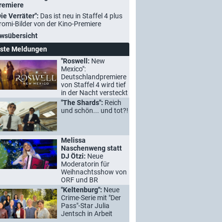
remiere
Die Verräter":
Das ist neu in Staffel 4 plus
romi-Bilder von der Kino-Premiere
wsübersicht
ste Meldungen
"Roswell:
New
Mexico":
Deutschlandpremiere
von Staffel 4 wird tief
in der Nacht versteckt
"The Shards":
Reich
und schön... und tot?!
Melissa
Naschenweng statt
DJ Ötzi:
Neue
Moderatorin für
Weihnachtsshow von
ORF und BR
"Keltenburg":
Neue
Crime-Serie mit "Der
Pass"-Star Julia
Jentsch in Arbeit