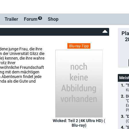
Trailer
Forum
Shop
0
Pla
2
Blu-ray-Tipp
ene junge Frau, die ihre
 der Universität Glizz die
e) kennen, die ihre wahre
otz ihrer
gewöhnliche Freundschaft
nung mit dem mächtigen
 Abenteuern findet jede
Meis
inda als die Gute und
"
K
D
"
E
P
"
Wicked: Teil 2 (4K Ultra HD) (
(
Blu-ray)
"