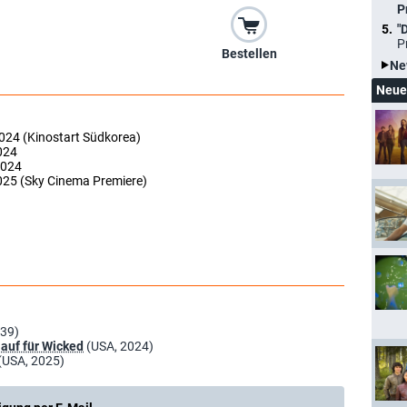
P
"
P
Bestellen
Ne
Neue
2024 (Kinostart Südkorea)
024
2024
2025 (Sky Cinema Premiere)
939)
auf für Wicked
(USA, 2024)
(USA, 2025)