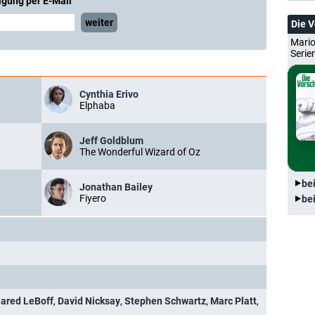
igung per E-Mail
weiter
Die 
Mario
Serie
Cynthia Erivo
Elphaba
Jeff Goldblum
The Wonderful Wizard of Oz
be
Jonathan Bailey
Fiyero
be
ared LeBoff
,
David Nicksay
,
Stephen Schwartz
,
Marc Platt
,