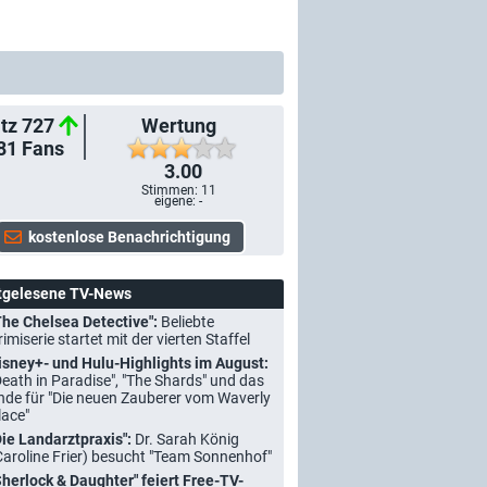
tz 727
Wertung
81
Fans
3.00
Stimmen:
11
eigene: -
tgelesene TV-News
The Chelsea Detective":
Beliebte
rimiserie startet mit der vierten Staffel
isney+- und Hulu-Highlights im August:
Death in Paradise", "The Shards" und das
nde für "Die neuen Zauberer vom Waverly
lace"
Die Landarztpraxis":
Dr. Sarah König
Caroline Frier) besucht "Team Sonnenhof"
Sherlock & Daughter" feiert Free-TV-