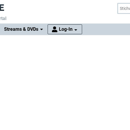
tal
Streams & DVDs
Log-In