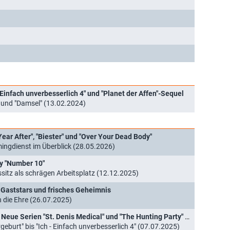
- Einfach unverbesserlich 4" und "Planet der Affen"-Sequel
el und "Damsel" (13.02.2024)
ear After", "Biester" und "Over Your Dead Body"
gdienst im Überblick (28.05.2026)
y "Number 10"
ssitz als schrägen Arbeitsplatz (12.12.2025)
e Gaststars und frisches Geheimnis
ch die Ehre (26.07.2025)
ProSiebenSat.1-Deal mit NBCUniversal: Neue Serien "St. Denis Medical" und "The Hunting Party" plus Kino-Blockbuster gesichert
geburt" bis "Ich - Einfach unverbesserlich 4" (07.07.2025)