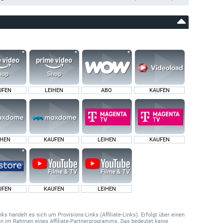
UFEN
LEIHEN
ABO
KAUFEN
IHEN
KAUFEN
LEIHEN
KAUFEN
UFEN
KAUFEN
LEIHEN
 handelt es sich um Provisions-Links (Affiliate-Links). Erfolgt über einen
onen im Rahmen eines Affiliate-Partnerprogramms. Das bedeutet keine