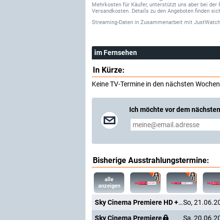
Mehrkosten für Käufer, unterstützt uns aber bei der 
Versandkosten. Details zu den Angeboten finden sich
Streaming-Daten
in Zusammenarbeit mit
JustWatch
im Fernsehen
In Kürze:
Keine TV-Termine in den nächsten Wochen
Ich möchte vor dem nächsten
Bisherige Ausstrahlungstermine:
alle
anzeigen
Sky Cinema Premiere HD +24
So, 21.06.2
Sky Cinema Premiere
Sa, 20.06.2