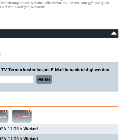
Finanzierung dieser Website. Alle Preise inkl. MwSt. und ggf. zuzüglich
 auf der jeweiligen Webseite.
.
.
 TV-Termin kostenlos per E-Mail benachrichtigt werden:
weiter
026
11:05
h
Wicked
026
11:05
h
Wicked