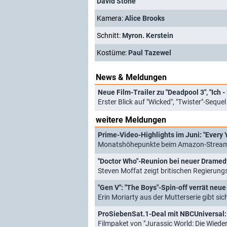
David Stone
Kamera:
Alice Brooks
Schnitt:
Myron. Kerstein
Kostüme:
Paul Tazewel
News & Meldungen
Neue Film-Trailer zu "Deadpool 3", "Ich 
Erster Blick auf "Wicked", "Twister"-Sequ
weitere Meldungen
Prime-Video-Highlights im Juni: "Every Y
Monatshöhepunkte beim Amazon-Streamin
"Doctor Who"-Reunion bei neuer Dramed
Steven Moffat zeigt britischen Regierung
"Gen V": "The Boys"-Spin-off verrät neu
Erin Moriarty aus der Mutterserie gibt si
Filmpaket von "Jurassic World: Die Wieder