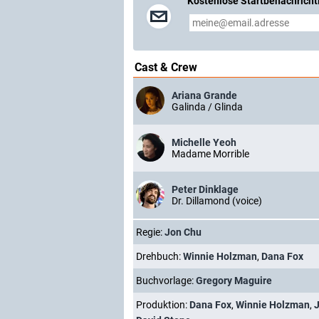
Kostenlose Startbenachricht
Cast & Crew
Ariana Grande
Galinda / Glinda
Michelle Yeoh
Madame Morrible
Peter Dinklage
Dr. Dillamond (voice)
Regie:
Jon Chu
Drehbuch:
Winnie Holzman
,
Dana Fox
Buchvorlage:
Gregory Maguire
Produktion:
Dana Fox
,
Winnie Holzman
,
J