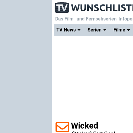
Das Film- und Fernsehserien-Infopor
TV-News
Serien
Filme
Wicked