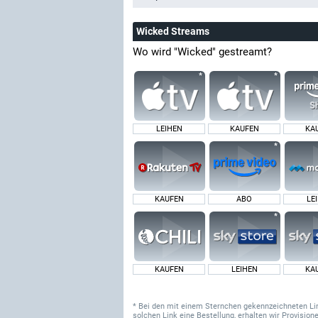
Wicked Streams
Wo wird "Wicked" gestreamt?
LEIHEN
KAUFEN
KA
KAUFEN
ABO
LE
KAUFEN
LEIHEN
KA
* Bei den mit einem Sternchen gekennzeichneten Links
solchen Link eine Bestellung, erhalten wir Provisi