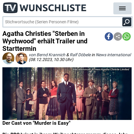
Agatha Christies "Sterben in
Wychwood" erhält Trailer und
Starttermin
von Bernd Krannich
&
Ralf Döbele
in
News international
(08.12.2023, 10.30 Uhr)
Mammoth Screen/Agatha Christie Limited
Der Cast von "Murder is Easy"