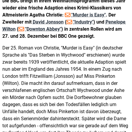
Die BBC bringt in ihrem Weihnachtsprogramm dieses Jahr
wieder eine frische Adaption eines Krimi-Klassikers von
Altmeisterin Agatha Christie:
"Murder is Easy"
. Der
Zweiteiler mit
David Jonsson
(
"Industry"
) und
Penelope
Wilton
(
"Downton Abbey"
) in zentralen Rollen wird am
27. und 28. Dezember bei BBC One gezeigt.
Der 25. Roman von Christie, "Murder is Easy" (in deutscher
Sprache als "Das Sterben in Wychwood" erschienen) wurde
zwar bereits 1939 veröffentlicht, die aktuelle Adaption spielt
nun aber im England des Jahres 1954. In einem Zug nach
London trifft Fitzwilliam (Jonsson) auf Miss Pinkerton
(Wilton). Die macht ihn darauf aufmerksam, dass in der
verschlafenen englischen Ortschaft Wychwood under Ashe
ein Mörder nach Opfern sucht. Die Dorfbewohner glauben
dagegen, dass es sich bei den Todesfällen lediglich um
Unfälle handelt, doch Miss Pinkerton ist davon überzeugt,
dass ein Serienmörder dahintersteckt. Später wird die Dame
tot aufgefunden - offensichtlich war sie gerade auf dem Weg