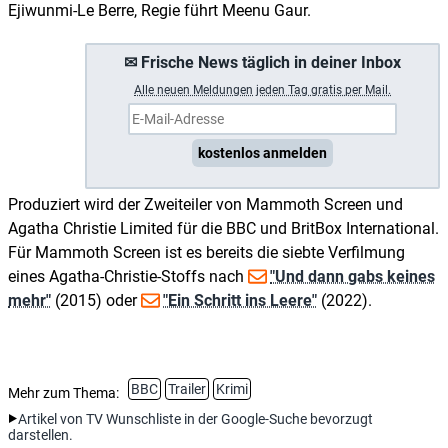
Ejiwunmi-Le Berre, Regie führt Meenu Gaur.
✉ Frische News täglich in deiner Inbox
A
lle neuen Meldungen jeden Tag gratis per Mail.
kostenlos anmelden
Produziert wird der Zweiteiler von Mammoth Screen und
Agatha Christie Limited für die BBC und BritBox International.
Für Mammoth Screen ist es bereits die siebte Verfilmung
eines Agatha-Christie-Stoffs nach
"Und dann gabs keines
mehr"
(2015) oder
"Ein Schritt ins Leere"
(2022).
BBC
Trailer
Krimi
Mehr zum Thema:
Artikel von TV Wunschliste in der Google-Suche bevorzugt
darstellen.