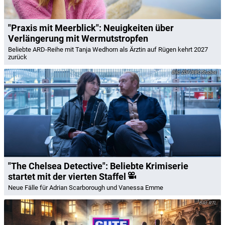
"Praxis mit Meerblick": Neuigkeiten über
Verlängerung mit Wermutstropfen
Beliebte ARD-Reihe mit Tanja Wedhorn als Ärztin auf Rügen kehrt 2027
zurück
ZDF/BBC Studios
"The Chelsea Detective": Beliebte Krimiserie
startet mit der vierten Staffel
Neue Fälle für Adrian Scarborough und Vanessa Emme
RTL