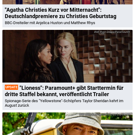
"Agatha Christies Kurz vor Mitternacht":
Deutschlandpremiere zu Christies Geburtstag
BBC-Dreiteiler mit Anjelica Huston und Matthew Rhys
Ryan Green/Paramount+
"Lioness": Paramount+ gibt Starttermin für
UPDATE
dritte Staffel bekannt, veröffentlicht Trailer
Spionage-Serie des "Yellowstone"-Schöpfers Taylor Sheridan kehrt im
August zurück
BBC/Red Planet Pictures/Lou Denim