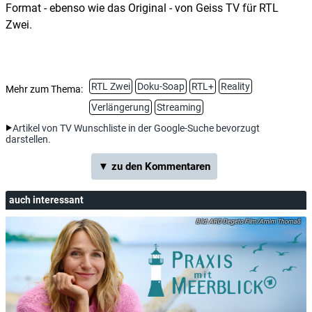
Format - ebenso wie das Original - von Geiss TV für RTL
Zwei.
RTL Zwei
Doku-Soap
RTL+
Reality
Mehr zum Thema:
Verlängerung
Streaming
Artikel von TV Wunschliste in der Google-Suche bevorzugt
darstellen.
▼ zu den Kommentaren
auch interessant
ARD Degeto Film/Arnim Thomaß