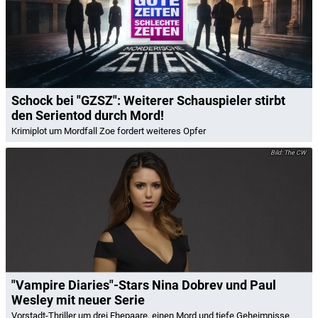
Schock bei "GZSZ": Weiterer Schauspieler stirbt
den Serientod durch Mord!
Krimiplot um Mordfall Zoe fordert weiteres Opfer
The CW
"Vampire Diaries"-Stars Nina Dobrev und Paul
Wesley mit neuer Serie
Vorstadt-Thriller um drei Ehepaare, einen Mord und tiefe Geheimnisse