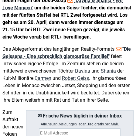
neuen Folgen der Doku-Soap
"Davina & Shania - We
Love Monaco"
um die beiden Geiss-Töchter, die demnächst
mit der fünften Staffel bei RTL Zwei fortgesetzt wird. Los
geht es am 20. April, dann werden immer dienstags um
21.15 Uhr bei RTL Zwei neue Folgen gezeigt, die jeweils
eine Woche vorab bei RTL+ bereitliegen.
Das Ablegerformat des langjährigen Reality-Formats
"Die
Geissens - Eine schrecklich glamouröse Familie!"
feiert
inzwischen eigene Erfolge. Im Zentrum stehen die beiden
mittlerweile erwachsenen Töchter
Davina
und
Shania
der
Kult-Millionäre
Carmen
und
Robert Geiss
. Ihr glamouröses
Leben in Monaco zwischen Jetset, Shopping und den ersten
Schritten in die Unabhängigkeit wird begleitet. Dabei stehen
ihre Eltern weiterhin mit Rat und Tat an ihrer Seite.
Zum
✉ Frische News täglich in deiner Inbox
Auftakt
A
lle neuen Meldungen jeden Tag gratis per Mail.
der neuen
Folgen