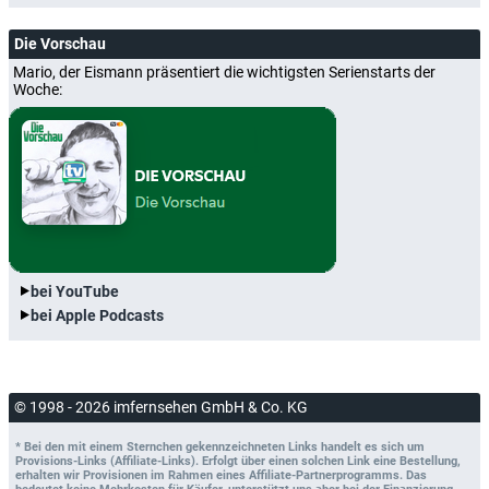
Die Vorschau
Mario, der Eismann präsentiert die wichtigsten Serienstarts der
Woche:
bei YouTube
bei Apple Podcasts
© 1998 - 2026 imfernsehen GmbH & Co. KG
* Bei den mit einem Sternchen gekennzeichneten Links handelt es sich um
Provisions-Links (Affiliate-Links). Erfolgt über einen solchen Link eine Bestellung,
erhalten wir Provisionen im Rahmen eines Affiliate-Partnerprogramms. Das