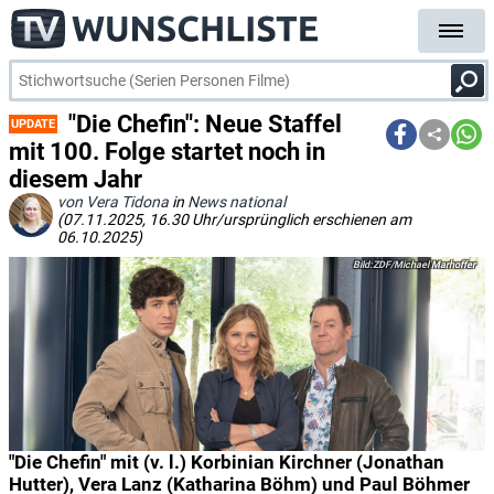
"Die Chefin": Neue Staffel
UPDATE
mit 100. Folge startet noch in
diesem Jahr
von Vera Tidona
in
News national
(07.11.2025, 16.30 Uhr/ursprünglich erschienen am
06.10.2025)
ZDF/Michael Marhoffer
"Die Chefin" mit (v. l.) Korbinian Kirchner (Jonathan
Hutter), Vera Lanz (Katharina Böhm) und Paul Böhmer