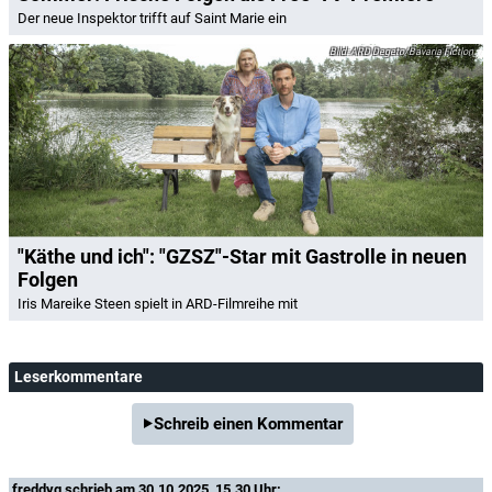
Der neue Inspektor trifft auf Saint Marie ein
ARD Degeto/Bavaria Fiction
"Käthe und ich": "GZSZ"-Star mit Gastrolle in neuen
Folgen
Iris Mareike Steen spielt in ARD-Filmreihe mit
Leserkommentare
Schreib einen Kommentar
freddyq
schrieb am 30.10.2025, 15.30 Uhr: