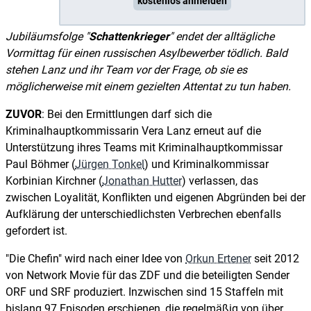
kostenlos anmelden
Jubiläumsfolge "
Schattenkrieger
" endet der alltägliche
Vormittag für einen russischen Asylbewerber tödlich. Bald
stehen Lanz und ihr Team vor der Frage, ob sie es
möglicherweise mit einem gezielten Attentat zu tun haben.
ZUVOR
: Bei den Ermittlungen darf sich die
Kriminalhauptkommissarin Vera Lanz erneut auf die
Unterstützung ihres Teams mit Kriminalhauptkommissar
Paul Böhmer (
Jürgen Tonkel
) und Kriminalkommissar
Korbinian Kirchner (
Jonathan Hutter
) verlassen, das
zwischen Loyalität, Konflikten und eigenen Abgründen bei der
Aufklärung der unterschiedlichsten Verbrechen ebenfalls
gefordert ist.
"Die Chefin" wird nach einer Idee von
Orkun Ertener
seit 2012
von Network Movie für das ZDF und die beteiligten Sender
ORF und SRF produziert. Inzwischen sind 15 Staffeln mit
bislang 97 Episoden erschienen, die regelmäßig von über