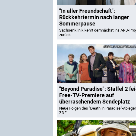
"In aller Freundschaft":
Rückkehrtermin nach langer
Sommerpause
Sachsenklinik kehrt demnächst ins ARD-Pr
zurück
Red Planet Pictures/J
"Beyond Paradise": Staffel 2 fei
Free-TV-Premiere auf
überraschendem Sendeplatz
Neue Folgen des "Death in Paradise"-Ablege
ZDF
BBC/Red Planet Picture