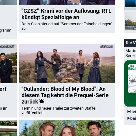
"GZSZ"-Krimi vor der Auflösung: RTL
kündigt Spezialfolge an
Daily Soap steuert auf "Sommer der Entscheidungen"
zu
ogramm
Die 
oss Barratt
Starz
Mario
Serie
ert
"Outlander: Blood of My Blood": An
diesem Tag kehrt die Prequel-Serie
zurück
rs im
Termin und neuer Trailer zur zweiten Staffel
be
veröffentlicht
be
s/Lou Denim
CTV