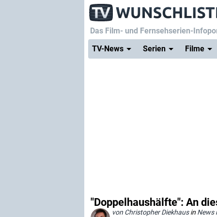
Das Film- und Fernsehserien-Infopor
TV-News
Serien
Filme
"Doppelhaushälfte": An di
von Christopher Diekhaus
in
News 