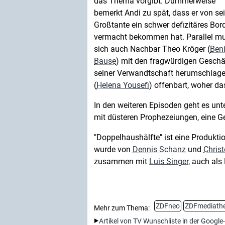
das Thema vorgibt: Dummerweise
bemerkt Andi zu spät, dass er von se
Großtante ein schwer defizitäres Bord
vermacht bekommen hat. Parallel m
sich auch Nachbar Theo Kröger (
Beni
Bause
) mit den fragwürdigen Geschä
seiner Verwandtschaft herumschlagen
(
Helena Yousefi
) offenbart, woher d
In den weiteren Episoden geht es unt
mit düsteren Prophezeiungen, eine G
"Doppelhaushälfte" ist eine Produkt
wurde von
Dennis Schanz
und
Chris
zusammen mit
Luis Singer
, auch als
ZDFneo
ZDFmediath
Mehr zum Thema:
Artikel von TV Wunschliste in der Google