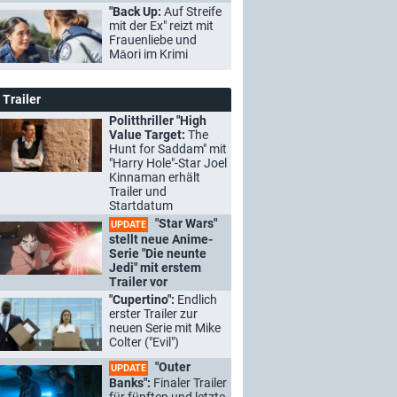
"Back Up:
Auf Streife
mit der Ex" reizt mit
Frauenliebe und
Māori im Krimi
Trailer
Politthriller "High
Value Target:
The
Hunt for Saddam" mit
"Harry Hole"-Star Joel
Kinnaman erhält
Trailer und
Startdatum
"Star Wars"
UPDATE
stellt neue Anime-
Serie "Die neunte
Jedi" mit erstem
Trailer vor
"Cupertino":
Endlich
erster Trailer zur
neuen Serie mit Mike
Colter ("Evil")
"Outer
UPDATE
Banks":
Finaler Trailer