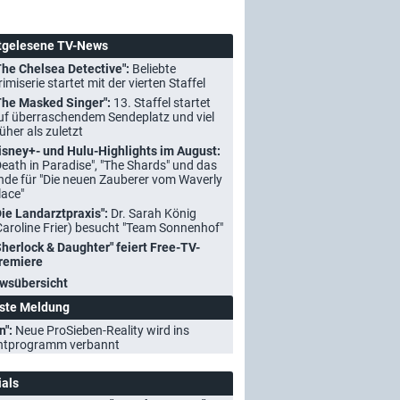
tgelesene TV-News
The Chelsea Detective":
Beliebte
rimiserie startet mit der vierten Staffel
The Masked Singer":
13. Staffel startet
uf überraschendem Sendeplatz und viel
rüher als zuletzt
isney+- und Hulu-Highlights im August:
Death in Paradise", "The Shards" und das
nde für "Die neuen Zauberer vom Waverly
lace"
Die Landarztpraxis":
Dr. Sarah König
Caroline Frier) besucht "Team Sonnenhof"
Sherlock & Daughter" feiert Free-TV-
remiere
wsübersicht
ste Meldung
n":
Neue ProSieben-Reality wird ins
htprogramm verbannt
ials