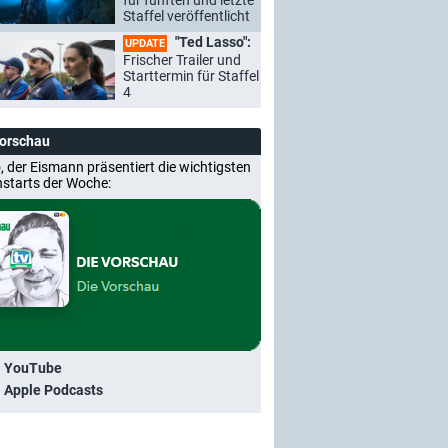
für fünften und letzte
Staffel veröffentlicht
"Ted Lasso":
UPDATE
Frischer Trailer und
Starttermin für Staffel
4
Vorschau
, der Eismann präsentiert die wichtigsten
nstarts der Woche:
i YouTube
i Apple Podcasts