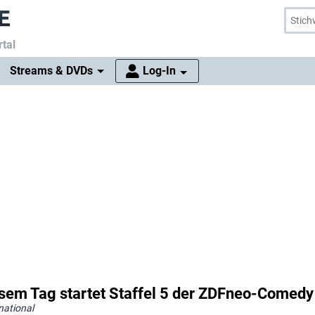
tal
Streams & DVDs
Log-In
esem Tag startet Staffel 5 der ZDFneo-Comedy
national