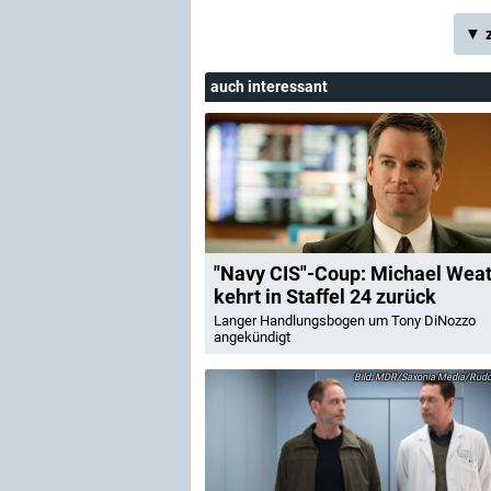
▼ z
auch interessant
"Navy CIS"-Coup: Michael Weat
kehrt in Staffel 24 zurück
Langer Handlungsbogen um Tony DiNozzo
angekündigt
MDR/Saxonia Media/Rudol