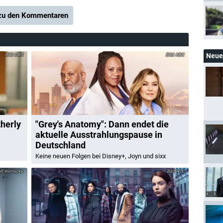
u den Kommentaren
Neue 
CBS
ABC
herly
"Grey's Anatomy": Dann endet die
aktuelle Ausstrahlungspause in
Deutschland
Keine neuen Folgen bei Disney+, Joyn und sixx
f Wernicke
RTL