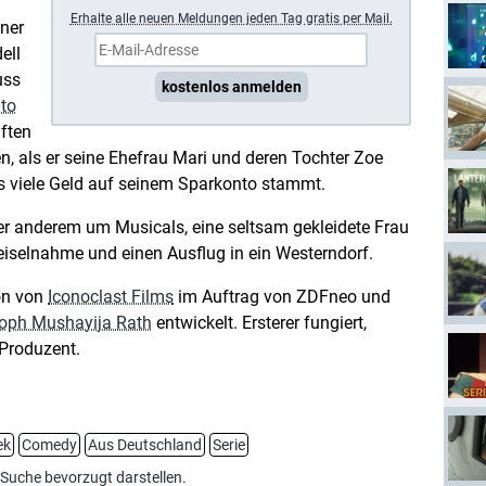
Erhalte a
lle neuen Meldungen jeden Tag gratis per Mail.
iner
ell
uss
kostenlos anmelden
to
ften
, als er seine Ehefrau Mari und deren Tochter Zoe
as viele Geld auf seinem Sparkonto stammt.
er anderem um Musicals, eine seltsam gekleidete Frau
eiselnahme und einen Ausflug in ein Westerndorf.
ion von
Iconoclast Films
im Auftrag von ZDFneo und
toph Mushayija Rath
entwickelt. Ersterer fungiert,
 Produzent.
ek
Comedy
Aus Deutschland
Serie
-Suche bevorzugt darstellen.