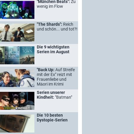
"München Beats":
Zu
wenig im Flow
"The Shards":
Reich
und schön... und tot?!
Die 9 wichtigsten
Serien im August
"Back Up:
Auf Streife
mit der Ex" reizt mit
Frauenliebe und
Māori im Krimi
Serien unserer
Kindheit:
"Batman"
Die 10 besten
Dystopie-Serien