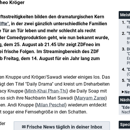
Theo Kröger
Meis
tsstreitigkeiten bilden den dramaturgischen Kern
"
fte"
, in der zwei gänzlich unterschiedliche Familien
K
e Tür an Tür leben und mehr schlecht als recht
"
der Comedyproduktion geht, wie nun bekannt wurde,
a
f
ag, dem 25. August ab 21.45 Uhr zeigt ZDFneo im
D
i frische Folgen. Im Streamingbereich des ZDF
"
b Freitag, dem 14. August für ein Jahr lang zum
E
P
"
(
lien Knuppe und Kröger/Sawadi wieder einiges los. Das
"
ägt den Titel "Daily Drama" und kreist um Dreharbeiten
P
acy Knuppe (
Minh-Khai Phan-Thi
) die Daily Soap mit
Ne
ss sich ihre Nachbarin Mari Sawadi (
Maryam Zaree
)
Näch
zen. Andi Knuppe (
Milan Peschel
) wiederum entdeckt
"Ede
lt sogar eine Fernsehgröße in den Schatten.
Nac
der
Spec
✉ Frische News täglich in deiner Inbox