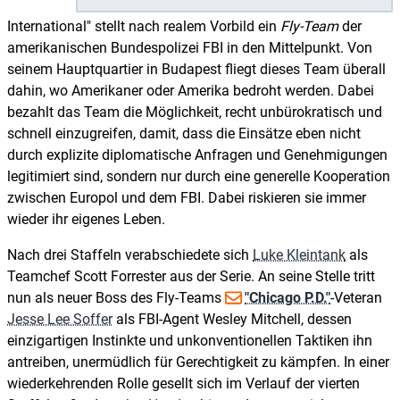
International" stellt nach realem Vorbild ein
Fly-Team
der
amerikanischen Bundespolizei FBI in den Mittelpunkt. Von
seinem Hauptquartier in Budapest fliegt dieses Team überall
dahin, wo Amerikaner oder Amerika bedroht werden. Dabei
bezahlt das Team die Möglichkeit, recht unbürokratisch und
schnell einzugreifen, damit, dass die Einsätze eben nicht
durch explizite diplomatische Anfragen und Genehmigungen
legitimiert sind, sondern nur durch eine generelle Kooperation
zwischen Europol und dem FBI. Dabei riskieren sie immer
wieder ihr eigenes Leben.
Nach drei Staffeln verabschiedete sich
Luke Kleintank
als
Teamchef Scott Forrester aus der Serie. An seine Stelle tritt
nun als neuer Boss des Fly-Teams
"Chicago P.D."
-Veteran
Jesse Lee Soffer
als FBI-Agent Wesley Mitchell, dessen
einzigartigen Instinkte und unkonventionellen Taktiken ihn
antreiben, unermüdlich für Gerechtigkeit zu kämpfen. In einer
wiederkehrenden Rolle gesellt sich im Verlauf der vierten