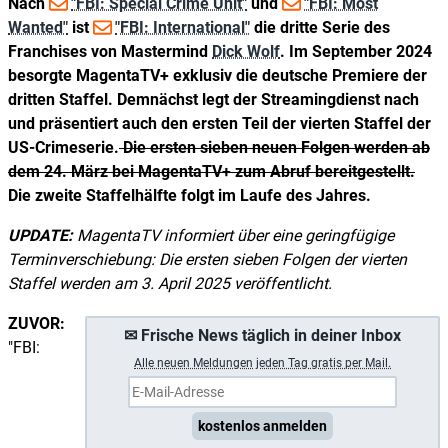
Nach
"FBI: Special Crime Unit"
und
"FBI: Most
Wanted"
ist
"FBI: International"
die dritte Serie des
Franchises von Mastermind
Dick Wolf
. Im September 2024
besorgte MagentaTV+ exklusiv die deutsche Premiere der
dritten Staffel. Demnächst legt der Streamingdienst nach
und präsentiert auch den ersten Teil der vierten Staffel der
US-Crimeserie.
Die ersten sieben neuen Folgen werden ab
dem 24. März bei MagentaTV+ zum Abruf bereitgestellt.
Die zweite Staffelhälfte folgt im Laufe des Jahres.
UPDATE:
MagentaTV informiert über eine geringfügige
Terminverschiebung: Die ersten sieben Folgen der vierten
Staffel werden am 3. April 2025 veröffentlicht.
ZUVOR:
✉ Frische News täglich in deiner Inbox
"FBI:
A
lle neuen Meldungen jeden Tag gratis per Mail.
kostenlos anmelden