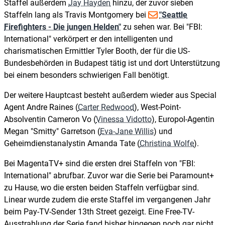
Staffel außerdem
Jay Hayden
hinzu, der zuvor sieben
Staffeln lang als Travis Montgomery bei
"Seattle
Firefighters - Die jungen Helden"
zu sehen war. Bei "FBI:
International" verkörpert er den intelligenten und
charismatischen Ermittler Tyler Booth, der für die US-
Bundesbehörden in Budapest tätig ist und dort Unterstützung
bei einem besonders schwierigen Fall benötigt.
Der weitere Hauptcast besteht außerdem wieder aus Special
Agent Andre Raines (
Carter Redwood
), West-Point-
Absolventin Cameron Vo (
Vinessa Vidotto
), Europol-Agentin
Megan "Smitty" Garretson (
Eva-Jane Willis
) und
Geheimdienstanalystin Amanda Tate (
Christina Wolfe
).
Bei MagentaTV+ sind die ersten drei Staffeln von "FBI:
International" abrufbar. Zuvor war die Serie bei Paramount+
zu Hause, wo die ersten beiden Staffeln verfügbar sind.
Linear wurde zudem die erste Staffel im vergangenen Jahr
beim Pay-TV-Sender 13th Street gezeigt. Eine Free-TV-
Ausstrahlung der Serie fand bisher hingegen noch gar nicht