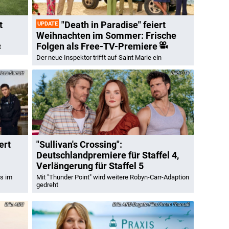
t
"Death in Paradise" feiert
UPDATE
Weihnachten im Sommer: Frische
Folgen als Free-TV-Premiere
t
Der neue Inspektor trifft auf Saint Marie ein
oss Barratt
CTV
ert
"Sullivan's Crossing":
Deutschlandpremiere für Staffel 4,
Verlängerung für Staffel 5
rs im
Mit "Thunder Point" wird weitere Robyn-Carr-Adaption
gedreht
ABC
ARD Degeto Film/Arnim Thomaß