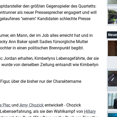
uptdarsteller den größten Gegenspieler des Quartetts:
ntrunner als neuer Pressesprecher engagiert und will
gelaufenes "seinem" Kandidaten schlechte Presse
Neue 
ner, ein Mann, der im Job alles erreicht hat und in
ecky Ann Baker spielt Sadies fürsorgliche Mutter
Tochter in einen politischen Brennpunkt begibt.
ric Jordan erhalten, Kimberlyns Lebensgefährte, der sie
ray wurde von derselben Zeitung entsandt wie Kimberlyn
e Figur, über die bisher nur der Charaktername
e Plec
und
Amy Chozick
entwickelt - Chozick
ene Lebenserfahrung, als sie den Wahlkampf von
Hillary