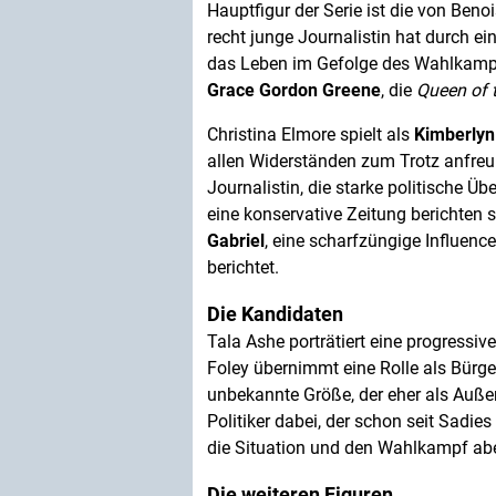
Hauptfigur der Serie ist die von Benoi
recht junge Journalistin hat durch e
das Leben im Gefolge des Wahlkampfs.
Grace Gordon Greene
, die
Queen of 
Christina Elmore spielt als
Kimberlyn
allen Widerständen zum Trotz anfreun
Journalistin, die starke politische Ü
eine konservative Zeitung berichten 
Gabriel
, eine scharfzüngige Influenc
berichtet.
Die Kandidaten
Tala Ashe porträtiert eine progressive
Foley übernimmt eine Rolle als Bürger
unbekannte Größe, der eher als Außens
Politiker dabei, der schon seit Sadie
die Situation und den Wahlkampf abe
Die weiteren Figuren