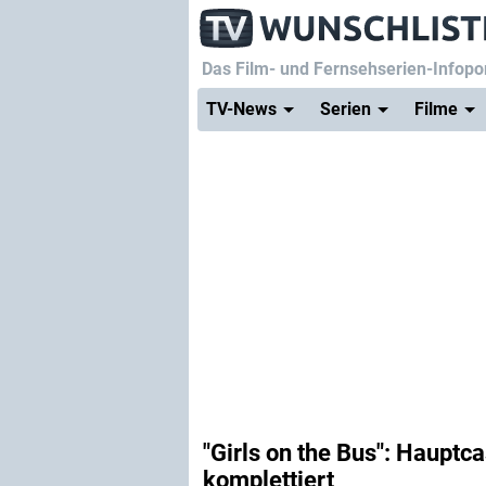
Das Film- und Fernsehserien-Infopor
TV-News
Serien
Filme
"Girls on the Bus": Hauptc
komplettiert