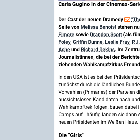
Carla Gugino in der Cinemax-Serie
Der Cast der neuen Dramedy
"Th
Seite von
Melissa Benoist
stehen n
Elmore
sowie
Brandon Scott
(als fü
Foley
,
Griffin Dunne
,
Leslie Fray
,
P.J
Ashe
und
Richard Bekins
. Im Zentr
Journalistinnen, die bei der Berich
ziehenden Wahlkampfzirkus Freunds
In den USA ist es bei den Präsidents
zunächst durch die ländlichen Bundes
Vorwahlen (Primaries) der Parteien di
aussichtslosen Kandidaten nach und 
Wahlkampftrek folgen, bauen dabei in
Camps auf - häufig landen sie dann s
neuen Präsidenten im Weißen Haus.
Die "Girls"