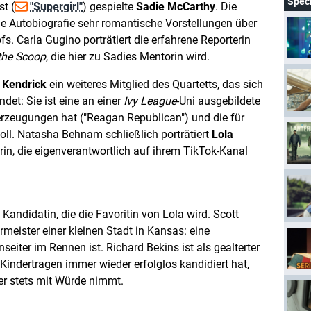
Spec
st (
"Supergirl"
) gespielte
Sadie McCarthy
. Die
ine Autobiografie sehr romantische Vorstellungen über
 Carla Gugino porträtiert die erfahrene Reporterin
the Scoop
, die hier zu Sadies Mentorin wird.
 Kendrick
ein weiteres Mitglied des Quartetts, das sich
det: Sie ist eine an einer
Ivy League
-Uni ausgebildete
berzeugungen hat ("Reagan Republican") und die für
soll. Natasha Behnam schließlich porträtiert
Lola
erin, die eigenverantwortlich auf ihrem TikTok-Kanal
 Kandidatin, die die Favoritin von Lola wird. Scott
meister einer kleinen Stadt in Kansas: eine
eiter im Rennen ist. Richard Bekins ist als gealterter
s Kindertragen immer wieder erfolglos kandidiert hat,
r stets mit Würde nimmt.