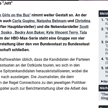
 "Jett"
Meis
e Girls on the Bus"
nimmt weiter Gestalt an. An der
"
un auch
Carla Gugino
,
Natasha Behnam
und
Christina
K
nfter Hauptdarsteller) und die Nebendarsteller
Scott
"
. Sosko
,
Becky Ann Baker
,
Kyle Vincent Terry
,
Tala
a
f
um der HBO-Max-Serie steht eine Gruppe von vier
D
terstattung über den von Bundesstaat zu Bundesstaat
"
chaft schließen.
E
P
"
chaftswahlen üblich, dass die Kandidaten der Parteien
(
staaten an der Ostküste touren, wo sich in den
M
e Spitzenkandidaten herauskristallisieren, wobei die
N
v
nach aussteigen. Die Journalisten, die dem
Ne
 der Regel Connections zu den jeweiligen Politiker-
päter auch zur Berichterstattung über die Arbeit des
Näch
"The
Sin