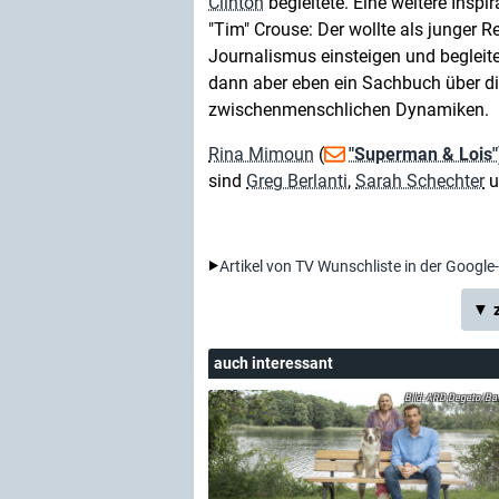
Clinton
begleitete. Eine weitere Insp
"Tim" Crouse: Der wollte als junger R
Journalismus einsteigen und beglei
dann aber eben ein Sachbuch über die
zwischenmenschlichen Dynamiken.
Rina Mimoun
(
"Superman & Lois"
sind
Greg Berlanti
,
Sarah Schechter
u
Artikel von TV Wunschliste in der Google
▼ z
auch interessant
ARD Degeto/Bava