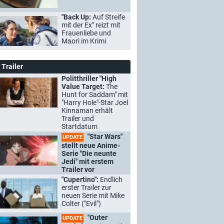
"Back Up:
Auf Streife
mit der Ex" reizt mit
Frauenliebe und
Māori im Krimi
Trailer
Politthriller "High
Value Target:
The
Hunt for Saddam" mit
"Harry Hole"-Star Joel
Kinnaman erhält
Trailer und
Startdatum
"Star Wars"
UPDATE
stellt neue Anime-
Serie "Die neunte
Jedi" mit erstem
Trailer vor
"Cupertino":
Endlich
erster Trailer zur
neuen Serie mit Mike
Colter ("Evil")
"Outer
UPDATE