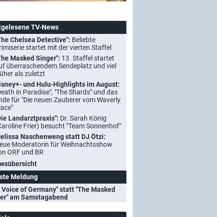
tgelesene TV-News
The Chelsea Detective":
Beliebte
rimiserie startet mit der vierten Staffel
The Masked Singer":
13. Staffel startet
uf überraschendem Sendeplatz und viel
rüher als zuletzt
isney+- und Hulu-Highlights im August:
Death in Paradise", "The Shards" und das
nde für "Die neuen Zauberer vom Waverly
lace"
Die Landarztpraxis":
Dr. Sarah König
Caroline Frier) besucht "Team Sonnenhof"
elissa Naschenweng statt DJ Ötzi:
eue Moderatorin für Weihnachtsshow
on ORF und BR
wsübersicht
ste Meldung
 Voice of Germany" statt "The Masked
ger" am Samstagabend