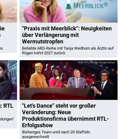
ie
"Praxis mit Meerblick": Neuigkeiten
n
über Verlängerung mit
Wermutstropfen
xx
Beliebte ARD-Reihe mit Tanja Wedhorn als Ärztin auf
Rügen kehrt 2027 zurück
RTL
RTL/Stefan Gregorowius
g: RTL
"Let's Dance" steht vor großer
Veränderung: Neue
Produktionsfirma übernimmt RTL-
idungen"
Erfolgsshow
Bisheriges Team wird nach 20 Staffeln
ausgewechselt