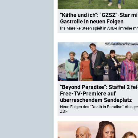
"Käthe und ich": "GZSZ"-Star mi
Gastrolle in neuen Folgen
Iris Mareike Steen spielt in ARD-Filmreihe mi
Red Planet Pictures/J
"Beyond Paradise": Staffel 2 fei
Free-TV-Premiere auf
überraschendem Sendeplatz
Neue Folgen des "Death in Paradise"-Ablege
ZDF