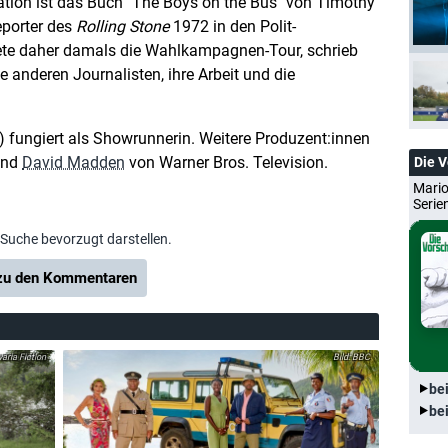
iration ist das Buch "The Boys on the Bus" von Timothy
eporter des
Rolling Stone
1972 in den Polit-
tete daher damals die Wahlkampagnen-Tour, schrieb
 anderen Journalisten, ihre Arbeit und die
) fungiert als Showrunnerin. Weitere Produzent:innen
nd
David Madden
von Warner Bros. Television.
Die 
Mario
Serie
-Suche bevorzugt darstellen.
u den Kommentaren
ria Fiction
BBC
be
be