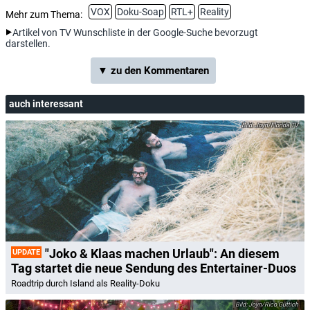
VOX
Doku-Soap
RTL+
Reality
Mehr zum Thema:
Artikel von TV Wunschliste in der Google-Suche bevorzugt
darstellen.
▼ zu den Kommentaren
auch interessant
Joyn/Florida TV
"Joko & Klaas machen Urlaub": An diesem
UPDATE
Tag startet die neue Sendung des Entertainer-Duos
Roadtrip durch Island als Reality-Doku
Joyn/Rico Güttich