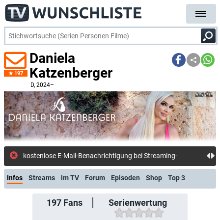
Daniela
Katzenberger
197
D
, 2024–
RTL
kostenlose E-Mail-Benachrichtigung bei Streaming- oder TV-Start
Infos
Streams
im TV
Forum
Episoden
Shop
Top 3
197
Fans
Serienwertung