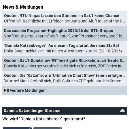
News & Meldungen
Quoten: RTL-Ninjas lassen den Stimmen in Sat.1 keine Chance
Öffentlich-Rechtliche mit Erfolgen bei Jung und Alt, "House of the Dragon" zahnlos (13.12.2025)
Das sind die Programm-Highlights 2025/26 der RTL-Gruppe
Von "Die Unzerquizbaren" bis "Hitster", von "Prominent verwandt" bis "Neue Geschichten vom Pumuckl" (31.10.2025)
"Daniela Katzenberger": An diesem Tag startet die neue Staffel
Doku-Soap meldet sich mit neuen Abenteuern zurück (22.10.2025)
Quoten: Sat.1-Spielshow "99" feiert gute Rückkehr, auch "heute SHOWNAL" punktet
Daniela Katzenberger verabschiedet sich erfolgreich, ZDF-Serien insgesamt eine Bank (28.06.2025)
Quoten: Die "Katze" sowie "Ultimative Chart Show" feiern erfolgreiche Rückkehr
"Murmel Mania" erholt sich, Polit-Satire im ZDF geht stark in Sommerpause (07.06.2025)
8 weitere Meldungen
Daniela Katzenberger Streams
Wo wird "Daniela Katzenberger" gestreamt?