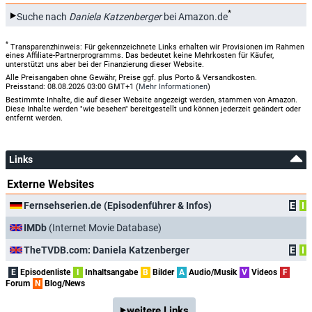
*
Suche nach
Daniela Katzenberger
bei Amazon.de
*
Transparenzhinweis: Für gekennzeichnete Links erhalten wir Provisionen im Rahmen
eines Affiliate-Partnerprogramms. Das bedeutet keine Mehrkosten für Käufer,
unterstützt uns aber bei der Finanzierung dieser Website.
Alle Preisangaben ohne Gewähr, Preise ggf. plus Porto & Versandkosten.
Preisstand: 08.08.2026 03:00 GMT+1 (
Mehr Informationen
)
Bestimmte Inhalte, die auf dieser Website angezeigt werden, stammen von Amazon.
Diese Inhalte werden "wie besehen" bereitgestellt und können jederzeit geändert oder
entfernt werden.
Links
Externe Websites
Fernsehserien.de (Episodenführer & Infos)
E
I
IMDb
(Internet Movie Database)
TheTVDB.com: Daniela Katzenberger
E
I
E
Episodenliste
I
Inhaltsangabe
B
Bilder
A
Audio/Musik
V
Videos
F
Forum
N
Blog/News
weitere Links