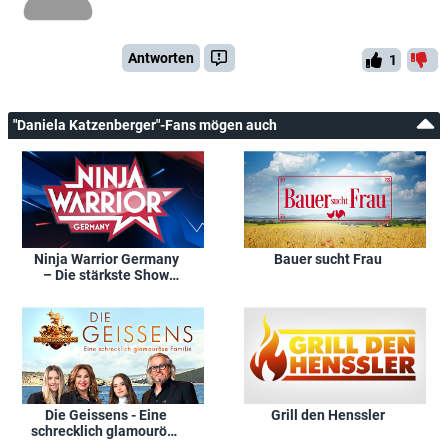
Antworten
1
"Daniela Katzenberger"-Fans mögen auch
Ninja Warrior Germany
Bauer sucht Frau
– Die stärkste Show
Deutschlands
Die Geissens - Eine
Grill den Henssler
schrecklich glamouröse
Familie!