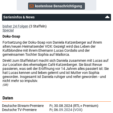
Serieninfos & News
bisher 24 Folgen
(3 Staffeln)
Special
Doku-Soap
Fortsetzung der Doku-Soap von Daniela Katzenberger auf ihrem
alten/neuen Heimatsender VOX: Gezeigt wird das Leben der
Kultblondine mit ihrem Ehemann Lucas Cordalis und der
gemeinsamen Tochter Sophia auf Mallorca.
Direkt zum Staffelstart macht sich Daniela zusammen mit Lucas auf
zur Location des ehemaligen Café Katzenberger. Sie lässt Revue
passieren, was seit der Eröffnung vor 14 Jahren alles passiert ist: Sie
hat Lucas kennen und lieben gelernt und ist Mutter von Sophia
geworden. Insgesamt ist Daniela ruhiger und reifer geworden - und
nicht mehr so impulsiv.
(GR)
Daten
Deutsche Stream-Premiere
Fr, 30.08.2024 (RTL+ Premium)
Deutsche TV-Premiere
Fr, 06.
09.2024
(
VOX
)