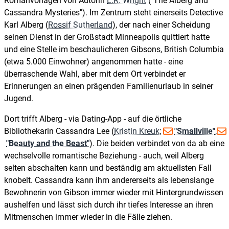
Romanvorlagen von Autorin
L.R. Wright
("The Alberg and
Cassandra Mysteries"). Im Zentrum steht einerseits Detective
Karl Alberg (
Rossif Sutherland
), der nach einer Scheidung
seinen Dienst in der Großstadt Minneapolis quittiert hatte
und eine Stelle im beschaulicheren Gibsons, British Columbia
(etwa 5.000 Einwohner) angenommen hatte - eine
überraschende Wahl, aber mit dem Ort verbindet er
Erinnerungen an einen prägenden Familienurlaub in seiner
Jugend.
Dort trifft Alberg - via Dating-App - auf die örtliche
Bibliothekarin Cassandra Lee (
Kristin Kreuk
;
"Smallville"
,
"Beauty and the Beast"
). Die beiden verbindet von da ab eine
wechselvolle romantische Beziehung - auch, weil Alberg
selten abschalten kann und beständig am aktuellsten Fall
knobelt. Cassandra kann ihm andererseits als lebenslange
Bewohnerin von Gibson immer wieder mit Hintergrundwissen
aushelfen und lässt sich durch ihr tiefes Interesse an ihren
Mitmenschen immer wieder in die Fälle ziehen.