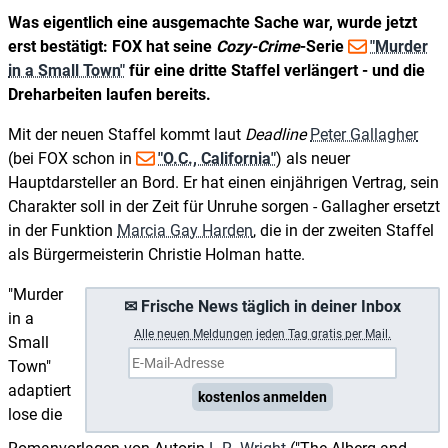
Was eigentlich eine ausgemachte Sache war, wurde jetzt
erst bestätigt: FOX hat seine
Cozy-Crime
-Serie
"Murder
in a Small Town"
für eine dritte Staffel verlängert - und die
Dreharbeiten laufen bereits.
Mit der neuen Staffel kommt laut
Deadline
Peter Gallagher
(bei FOX schon in
"O.C., California"
) als neuer
Hauptdarsteller an Bord. Er hat einen einjährigen Vertrag, sein
Charakter soll in der Zeit für Unruhe sorgen - Gallagher ersetzt
in der Funktion
Marcia Gay Harden
, die in der zweiten Staffel
als Bürgermeisterin Christie Holman hatte.
"Murder
✉ Frische News täglich in deiner Inbox
in a
A
lle neuen Meldungen jeden Tag gratis per Mail.
Small
Town"
adaptiert
kostenlos anmelden
lose die