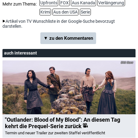
Upfronts
FOX
Aus Kanada
Verlängerung
Mehr zum Thema:
Krimi
Aus den USA
Serie
Artikel von TV Wunschliste in der Google-Suche bevorzugt
darstellen.
▼ zu den Kommentaren
auch interessant
Starz
"Outlander: Blood of My Blood": An diesem Tag
kehrt die Prequel-Serie zurück
Termin und neuer Trailer zur zweiten Staffel veröffentlicht