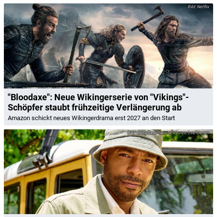
Netflix
"Bloodaxe": Neue Wikingerserie von "Vikings"-
Schöpfer staubt frühzeitige Verlängerung ab
Amazon schickt neues Wikingerdrama erst 2027 an den Start
BBC/Red Planet Pictures/Lou Denim