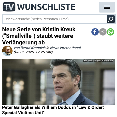
Neue Serie von Kristin Kreuk
("Smallville") staubt weitere
Verlängerung ab
von Bernd Krannich
in
News international
(08.05.2026, 12.26 Uhr)
NBC/Virginia Sherwood
Peter Gallagher als William Dodds in "Law & Order:
Special Victims Unit"