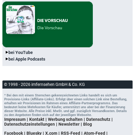
bei YouTube
bei Apple Podcasts
© 1998 - 2026 imfernsehen GmbH & Co. KG
* Bei den mit einem Sternchen gekennzeichneten Links handelt es sich um
Provisions-Links (Affiliate-Links). Erfolgt über einen solchen Link eine Bestellung,
erhalten wir Provisionen im Rahmen eines Affiliate-Partnerprogramms. Das
bedeutet keine Mehrkosten für Käufer, unterstützt uns aber bei der Finanzierung
dieser Website. Alle Preise inkl. MwSt. und ggf. zuzüglich Versandkosten. Details
zu den Angeboten finden sich auf der jeweiligen Webseite.
Impressum
Kontakt
Werbung schalten
Datenschutz
Datenschutzeinstellungen
Newsletter
Blog
Facebook
Bluesky
X.com
RSS-Feed
Atom-Feed