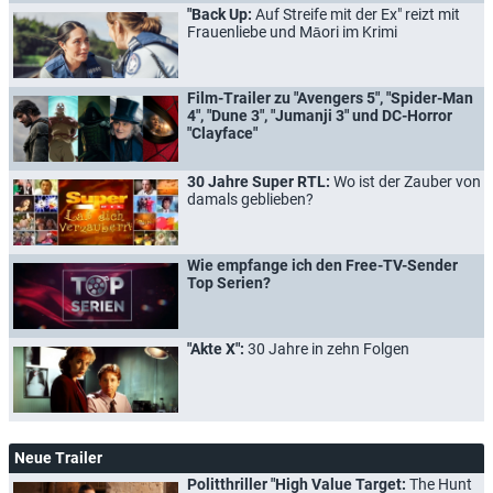
"Back Up:
Auf Streife mit der Ex" reizt mit
Frauenliebe und Māori im Krimi
Film-Trailer zu "Avengers 5", "Spider-Man
4", "Dune 3", "Jumanji 3" und DC-Horror
"Clayface"
30 Jahre Super RTL:
Wo ist der Zauber von
damals geblieben?
Wie empfange ich den Free-TV-Sender
Top Serien?
"Akte X":
30 Jahre in zehn Folgen
Neue Trailer
Politthriller "High Value Target:
The Hunt