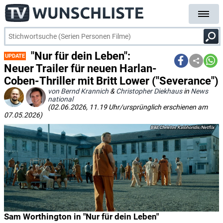
"Nur für dein Leben":
UPDATE
Neuer Trailer für neuen Harlan-
Coben-Thriller mit Britt Lower ("Severance")
von Bernd Krannich
&
Christopher Diekhaus
in
News
national
(02.06.2026, 11.19 Uhr/ursprünglich erschienen am
07.05.2026)
Christos Kalohoridis/Netflix
Sam Worthington in "Nur für dein Leben"