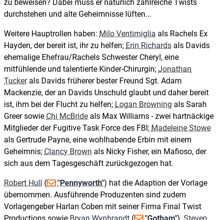
zu beweisen? Dabei muss er natürlich zahlreiche Twists
durchstehen und alte Geheimnisse lüften...
Weitere Hauptrollen haben:
Milo Ventimiglia
als Rachels Ex
Hayden, der bereit ist, ihr zu helfen;
Erin Richards
als Davids
ehemalige Ehefrau/Rachels Schwester Cheryl, eine
mitfühlende und talentierte Kinder-Chirurgin;
Jonathan
Tucker
als Davids früherer bester Freund Sgt. Adam
Mackenzie, der an Davids Unschuld glaubt und daher bereit
ist, ihm bei der Flucht zu helfen;
Logan Browning
als Sarah
Greer sowie
Chi McBride
als Max Williams - zwei hartnäckige
Mitglieder der Fugitive Task Force des FBI;
Madeleine Stowe
als Gertrude Payne, eine wohlhabende Erbin mit einem
Geheimnis;
Clancy Brown
als Nicky Fisher, ein Mafioso, der
sich aus dem Tagesgeschäft zurückgezogen hat.
Robert Hull
(
"Pennyworth"
) hat die Adaption der Vorlage
übernommen. Ausführende Produzenten sind zudem
Vorlagengeber Harlan Coben mit seiner Firma Final Twist
Productions sowie
Bryan Wynbrandt
(
"Gotham"
),
Steven