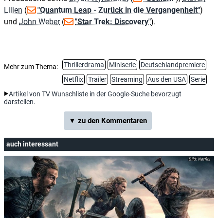
Lilien
(
"Quantum Leap - Zurück in die Vergangenheit"
)
und
John Weber
(
"Star Trek: Discovery"
).
Thrillerdrama
Miniserie
Deutschlandpremiere
Mehr zum Thema:
Netflix
Trailer
Streaming
Aus den USA
Serie
Artikel von TV Wunschliste in der Google-Suche bevorzugt
darstellen.
▼ zu den Kommentaren
auch interessant
Netflix