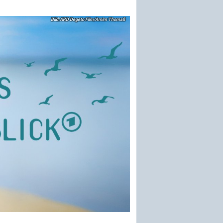
ARD Degeto Film/Arnim Thomaß