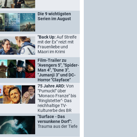
Die 9 wichtigsten
Serien im August
"Back Up:
Auf Streife
mit der Ex" reizt mit
Frauenliebe und
Māori im Krimi
Film-Trailer zu
"Avengers 5", "Spider-
Man 4", "Dune 3",
"Jumanji 3" und DC-
Horror "Clayface"
75 Jahre ARD:
Von
"Pumuckl" über
"Monaco Franze" bis
"Ringlstetter"- Das
reichhaltige TV-
Kulturerbe des BR
"Surface - Das
versunkene Dorf":
Trauma aus der Tiefe