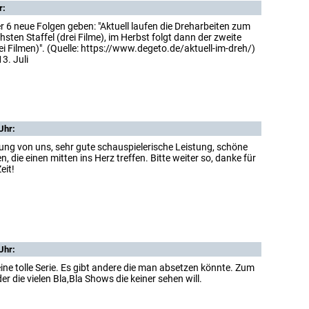
r:
 6 neue Folgen geben: "Aktuell laufen die Dreharbeiten zum
sten Staffel (drei Filme), im Herbst folgt dann der zweite
ei Filmen)". (Quelle: https://www.degeto.de/aktuell-im-dreh/)
13. Juli
Uhr:
dung von uns, sehr gute schauspielerische Leistung, schöne
 die einen mitten ins Herz treffen. Bitte weiter so, danke für
eit!
Uhr:
 eine tolle Serie. Es gibt andere die man absetzen könnte. Zum
der die vielen Bla,Bla Shows die keiner sehen will.