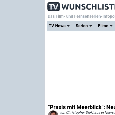
Das Film- und Fernsehserien-Infopor
TV-News
Serien
Filme
"Praxis mit Meerblick": N
von Christopher Diekhaus
in
News 