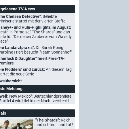
tgelesene TV-News
The Chelsea Detective":
Beliebte
rimiserie startet mit der vierten Staffel
isney+- und Hulu-Highlights im August:
Death in Paradise", "The Shards" und das
nde für "Die neuen Zauberer vom Waverly
lace"
Die Landarztpraxis":
Dr. Sarah König
Caroline Frier) besucht "Team Sonnenhof"
Sherlock & Daughter" feiert Free-TV-
remiere
Die Flodders" sind zurück:
An diesem Tag
tartet die neue Serie
wsübersicht
ste Meldung
well:
New Mexico": Deutschlandpremiere
Staffel 4 wird tief in der Nacht versteckt
ials
"The Shards":
Reich
und schön... und tot?!