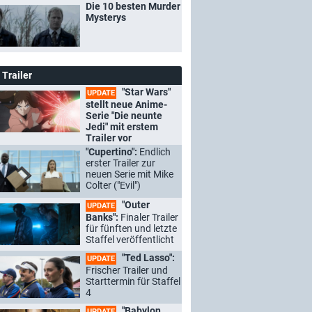
Die 10 besten Murder
Mysterys
Trailer
"Star Wars"
UPDATE
stellt neue Anime-
Serie "Die neunte
Jedi" mit erstem
Trailer vor
"Cupertino":
Endlich
erster Trailer zur
neuen Serie mit Mike
Colter ("Evil")
"Outer
UPDATE
Banks":
Finaler Trailer
für fünften und letzte
Staffel veröffentlicht
"Ted Lasso":
UPDATE
Frischer Trailer und
Starttermin für Staffel
4
"Babylon
UPDATE