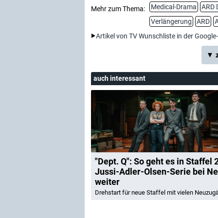
Medical-Drama
ARD 
Mehr zum Thema:
Verlängerung
ARD
A
Artikel von TV Wunschliste in der Google
▼ z
auch interessant
"Dept. Q": So geht es in Staffel 
Jussi-Adler-Olsen-Serie bei Net
weiter
Drehstart für neue Staffel mit vielen Neuzu