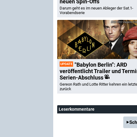
neuen Spin-Offs
Darum geht es im neuen Ableger der Sat.1-
Vorabendserie
ARD Degeto/Fréd
"Babylon Berlin": ARD
UPDATE
veröffentlicht Trailer und Termi
Serien-Abschluss
Gereon Rath und Lotte Ritter kehren ein letzt
zurück
Leserkommentare
Sch