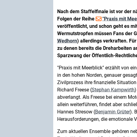
Nach dem Staffelfinale ist vor der 
Folgen der Reihe
"Praxis mit Mee
veröffentlicht, und schon geht es mi
Wermutstropfen müssen Fans der Ge
Wedhorn
) allerdings verkraften. Fü
zu denen bereits die Dreharbeiten 
Sparzwang der Öffentlich-Rechtlich
"Praxis mit Meerblick" erzählt von e
in den hohen Norden, genauer gesagt 
Zivilprozess ihre finanzielle Situation
Richard Freese (
Stephan Kampwirth
)
abverlangt. Als Freese bei einem Mot
allein weiterführen, findet aber schl
Hannes Stresow (
Benjamin Grüter
). 
Herausforderungen, die emotionale V
Zum aktuellen Ensemble gehören ne