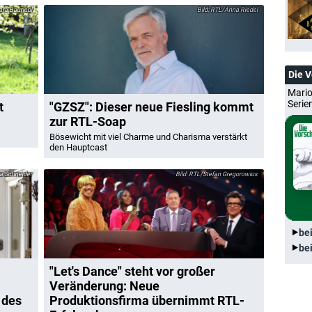
ra Bauriedl
RTL/Anna Riedel
Die 
Mario
Serie
t
"GZSZ": Dieser neue Fiesling kommt
zur RTL-Soap
Bösewicht mit viel Charme und Charisma verstärkt
den Hauptcast
 Schneider
RTL/Stefan Gregorowius
be
be
"Let's Dance" steht vor großer
Veränderung: Neue
 des
Produktionsfirma übernimmt RTL-