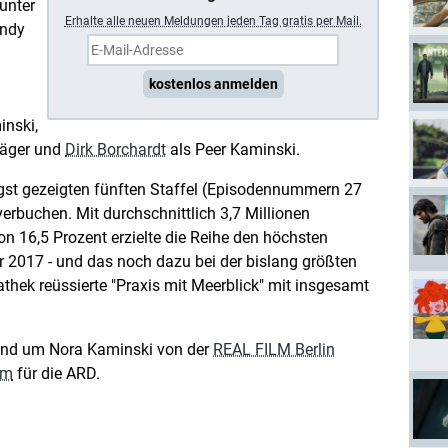
unter
Erhalte a
lle neuen Meldungen jeden Tag gratis per Mail.
ndy
kostenlos anmelden
inski,
Jäger und
Dirk Borchardt
als Peer Kaminski.
gst gezeigten fünften Staffel (Episodennummern 27
erbuchen. Mit durchschnittlich 3,7 Millionen
n 16,5 Prozent erzielte die Reihe den höchsten
hr 2017 - und das noch dazu bei der bislang größten
hek reüssierte "Praxis mit Meerblick" mit insgesamt
rund um Nora Kaminski von der
REAL FILM Berlin
lm
für die ARD.