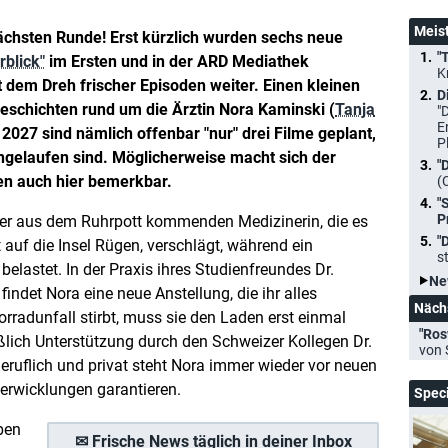
Meis
nächsten Runde! Erst kürzlich wurden sechs neue
"
rblick"
im Ersten und in der ARD Mediathek
K
t dem Dreh frischer Episoden weiter. Einen kleinen
D
schichten rund um die Ärztin Nora Kaminski (
Tanja
"
E
r 2027 sind nämlich offenbar "nur" drei Filme geplant,
P
angelaufen sind. Möglicherweise macht sich der
"
en auch hier bemerkbar.
(
"
P
iner aus dem Ruhrpott kommenden Medizinerin, die es
"
auf die Insel Rügen, verschlägt, während ein
s
 belastet. In der Praxis ihres Studienfreundes Dr.
Ne
 findet Nora eine neue Anstellung, die ihr alles
Näch
orradunfall stirbt, muss sie den Laden erst einmal
"Ros
ießlich Unterstützung durch den Schweizer Kollegen Dr.
von 
Beruflich und privat steht Nora immer wieder vor neuen
erwicklungen garantieren.
Spec
ben
✉ Frische News täglich in deiner Inbox