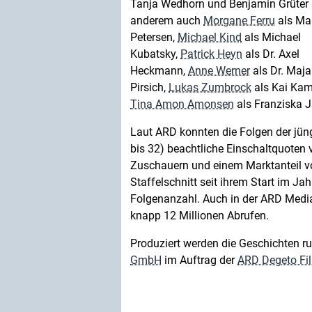
Tanja Wedhorn und Benjamin Grüter 
anderem auch
Morgane Ferru
als Ma
Petersen,
Michael Kind
als Michael
Kubatsky,
Patrick Heyn
als Dr. Axel
Heckmann,
Anne Werner
als Dr. Maja
Pirsich,
Lukas Zumbrock
als Kai Kam
Tina Amon Amonsen
als Franziska 
Laut ARD konnten die Folgen der jün
bis 32) beachtliche Einschaltquoten v
Zuschauern und einem Marktanteil vo
Staffelschnitt seit ihrem Start im Ja
Folgenanzahl. Auch in der ARD Mediat
knapp 12 Millionen Abrufen.
Produziert werden die Geschichten 
GmbH
im Auftrag der
ARD Degeto Fi