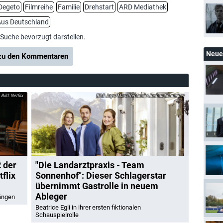
Degeto
Filmreihe
Familie
Drehstart
ARD Mediathek
us Deutschland
-Suche bevorzugt darstellen.
Neue 
u den Kommentaren
Netflix
Joyn/Marc Rehbeck/Joshua Schneider
2 der
"Die Landarztpraxis - Team
flix
Sonnenhof": Dieser Schlagerstar
übernimmt Gastrolle in neuem
Ableger
gängen
Beatrice Egli in ihrer ersten fiktionalen
Schauspielrolle