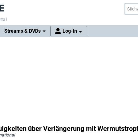
tal
Streams & DVDs
Log-In
euigkeiten über Verlängerung mit Wermutstrop
national