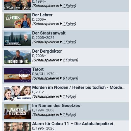
D, 1994–
(Schauspieler in
1 Folge
)
Der Lehrer
D, 2009–
(Schauspieler in
1 Folge
)
Der Staatsanwalt
D, 2005–2025
(Schauspieler in
1 Folge
)
Der Bergdoktor
D, 2008–
(Schauspieler in
2 Folgen
)
Tatort
D/A/CH, 1970–
(Schauspieler in
8 Folgen
)
Morden im Norden / Heiter bis tödlich - Morden im Norden
D, 2012–
(Schauspieler in
1 Folge
)
Im Namen des Gesetzes
D, 1994–2008
(Schauspieler in
1 Folge
)
Alarm für Cobra 11 – Die Autobahnpolizei
D, 1996–2026