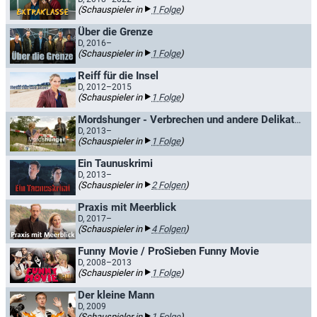
(Schauspieler in
1 Folge
)
Über die Grenze
D, 2016–
(Schauspieler in
1 Folge
)
Reiff für die Insel
D, 2012–2015
(Schauspieler in
1 Folge
)
Mordshunger - Verbrechen und andere Delikatessen
D, 2013–
(Schauspieler in
1 Folge
)
Ein Taunuskrimi
D, 2013–
(Schauspieler in
2 Folgen
)
Praxis mit Meerblick
D, 2017–
(Schauspieler in
4 Folgen
)
Funny Movie / ProSieben Funny Movie
D, 2008–2013
(Schauspieler in
1 Folge
)
Der kleine Mann
D, 2009
(Schauspieler in
1 Folge
)