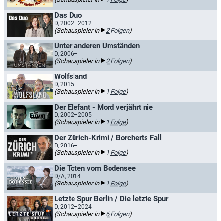
Das Duo
D, 2002–2012
(Schauspieler in
2 Folgen
)
Unter anderen Umständen
D, 2006–
(Schauspieler in
2 Folgen
)
Wolfsland
D, 2015–
(Schauspieler in
1 Folge
)
Der Elefant - Mord verjährt nie
D, 2002–2005
(Schauspieler in
1 Folge
)
Der Zürich-Krimi / Borcherts Fall
D, 2016–
(Schauspieler in
1 Folge
)
Die Toten vom Bodensee
D/A, 2014–
(Schauspieler in
1 Folge
)
Letzte Spur Berlin / Die letzte Spur
D, 2012–2024
(Schauspieler in
6 Folgen
)