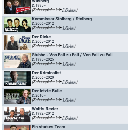
Wilsberg
D, 1995–
(Schauspieler in
2 Folgen
)
Kommissar Stolberg / Stolberg
D, 2006–2012
(Schauspieler in
1 Folge
)
Der Dicke
D, 2005–2012
(Schauspieler in
1 Folge
)
Stubbe - Von Fall zu Fall / Von Fall zu Fall
D, 1995–2025
(Schauspieler in
1 Folge
)
Der Kriminalist
D, 2006–2020
(Schauspieler in
2 Folgen
)
Der letzte Bulle
D, 2010–
(Schauspieler in
1 Folge
)
Wolffs Revier
D, 1992–2012
(Schauspieler in
2 Folgen
)
Ein starkes Team