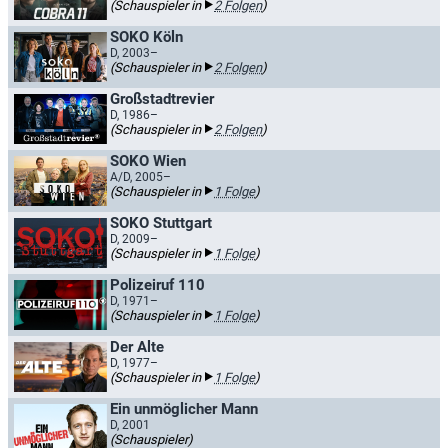
(Schauspieler in
2 Folgen
)
SOKO Köln
D, 2003–
(Schauspieler in
2 Folgen
)
Großstadtrevier
D, 1986–
(Schauspieler in
2 Folgen
)
SOKO Wien
A/D, 2005–
(Schauspieler in
1 Folge
)
SOKO Stuttgart
D, 2009–
(Schauspieler in
1 Folge
)
Polizeiruf 110
D, 1971–
(Schauspieler in
1 Folge
)
Der Alte
D, 1977–
(Schauspieler in
1 Folge
)
Ein unmöglicher Mann
D, 2001
(Schauspieler)