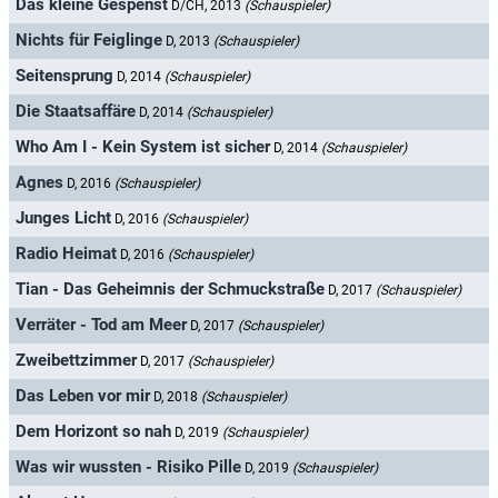
Das kleine Gespenst
D/CH, 2013
(Schauspieler)
Nichts für Feiglinge
D, 2013
(Schauspieler)
Seitensprung
D, 2014
(Schauspieler)
Die Staatsaffäre
D, 2014
(Schauspieler)
Who Am I - Kein System ist sicher
D, 2014
(Schauspieler)
Agnes
D, 2016
(Schauspieler)
Junges Licht
D, 2016
(Schauspieler)
Radio Heimat
D, 2016
(Schauspieler)
Tian - Das Geheimnis der Schmuckstraße
D, 2017
(Schauspieler)
Verräter - Tod am Meer
D, 2017
(Schauspieler)
Zweibettzimmer
D, 2017
(Schauspieler)
Das Leben vor mir
D, 2018
(Schauspieler)
Dem Horizont so nah
D, 2019
(Schauspieler)
Was wir wussten - Risiko Pille
D, 2019
(Schauspieler)