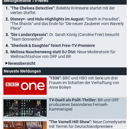
Meistgelesene TV-News
"The Chelsea Detective":
Beliebte Krimiserie startet mit der
vierten Staffel
Disney+- und Hulu-Highlights im August:
"Death in Paradise",
"The Shards" und das Ende für "Die neuen Zauberer vom Waverly
Place"
"Die Landarztpraxis":
Dr. Sarah König (Caroline Frier) besucht
"Team Sonnenhof"
"Sherlock & Daughter" feiert Free-TV-Premiere
Melissa Naschenweng statt DJ Ötzi:
Neue Moderatorin für
Weihnachtsshow von ORF und BR
Newsübersicht
Neueste Meldungen
"1536":
BBC und HBO mit Serie um drei
Frauen im Schatten der Verhaftung von
Anne Boleyn
TV-Duell als Polit-Thriller:
BR und ORF
produzieren besonderes Fernseh-
Kammerspiel
"The Varnell Hill Show":
Neue Comedyserie
mit Termin für Deutschlandpremiere