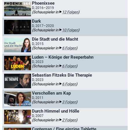
Phoenixsee
D, 2016–2019
(Schauspieler in
12 Folgen
)
Dark
D, 2017–2020
(Schauspieler in
10 Folgen
)
Die Stadt und die Macht
D, 2015
(Schauspieler in
6 Folgen
)
Luden – Könige der Reeperbahn
D, 2023
(Schauspieler in
6 Folgen
)
Sebastian Fitzeks Die Therapie
D, 2023
(Schauspieler in
6 Folgen
)
Verschollen am Kap
D, 2011
(Schauspieler in
3 Folgen
)
Durch Himmel und Hölle
D, 2007
(Schauspieler in
2 Folgen
)
Contergan / Eine einzige Tablette