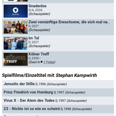
Gnadenlos
D/A, 2026
(Schauspieler)
Zwei vernünftige Erwachsene, die sich mal nackt gesehen haben
D, 2027
(Schauspieler)
Im Tal
D, 2027
(Schauspieler)
Kölner Treff
D, 2006–
(Gast in
1 Folge
)
Spielfilme/Einzeltitel mit
Stephan Kampwirth
Jenseits der Stille
D, 1996
(Schauspieler)
Prinz Friedrich von Homburg
D, 1997
(Schauspieler)
Virus X - Der Atem des Todes
D, 1997
(Schauspieler)
23 - Nichts ist so wie es scheint
D, 1998
(Schauspieler)