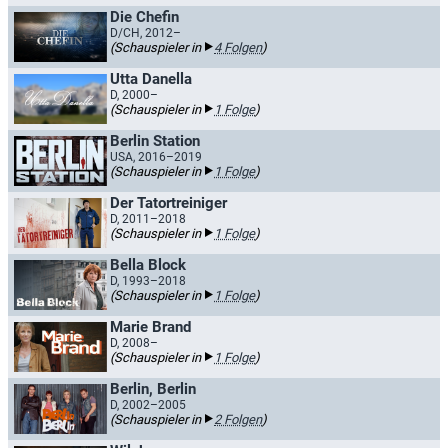
Die Chefin
D/CH, 2012–
(Schauspieler in
4 Folgen
)
Utta Danella
D, 2000–
(Schauspieler in
1 Folge
)
Berlin Station
USA, 2016–2019
(Schauspieler in
1 Folge
)
Der Tatortreiniger
D, 2011–2018
(Schauspieler in
1 Folge
)
Bella Block
D, 1993–2018
(Schauspieler in
1 Folge
)
Marie Brand
D, 2008–
(Schauspieler in
1 Folge
)
Berlin, Berlin
D, 2002–2005
(Schauspieler in
2 Folgen
)