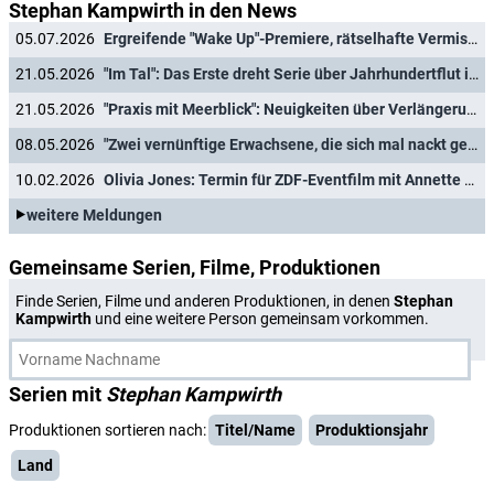
Stephan Kampwirth in den News
05.07.2026
Ergreifende "Wake Up"-Premiere, rätselhafte Vermisstenfälle und der Einstand des semineuen "Tatort: München"-Duos
21.05.2026
"Im Tal": Das Erste dreht Serie über Jahrhundertflut im Ahrtal mit Heino Ferch und Margarita Broich
21.05.2026
"Praxis mit Meerblick": Neuigkeiten über Verlängerung mit Wermutstropfen
08.05.2026
"Zwei vernünftige Erwachsene, die sich mal nackt gesehen haben" machen neue, aktuelle gedrehte ZDF-Comedy unsicher
10.02.2026
Olivia Jones: Termin für ZDF-Eventfilm mit Annette Frier und Johannes Hegemann
weitere Meldungen
Gemeinsame Serien, Filme, Produktionen
Finde Serien, Filme und anderen Produktionen, in denen
Stephan
Kampwirth
und eine weitere Person gemeinsam vorkommen.
Serien mit
Stephan Kampwirth
Produktionen sortieren nach:
Titel/Name
Produktionsjahr
Land