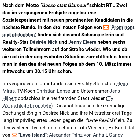
Nach dem Motto
"Gosse statt Glamour"
schickt RTL Zwei
das im vergangenen Frühjahr angelaufene
Sozialexperiment mit neuen prominenten Kandidaten in die
nächste Runde. In den drei neuen Folgen von
"Prominent
und obdachlos"
finden sich diesmal Schauspielerin und
Reality-Star
Désirée Nick
und
Jenny Elvers
neben sechs
weiteren Teilnehmern auf der Straße wieder. Wie und ob
sie sich in der ungewohnten Situation zurechtfinden, kann
man in den den drei neuen Folgen ab dem 10. März immer
mittwochs um 20.15 Uhr sehen.
Im vergangenem Jahr fanden sich Reality-Sternchen
Elena
Miras
, TV-Koch
Christian Lohse
und Unternehmer
Jens
Hilbert
obdachlos in einer fremden Stadt wieder (
TV
Wunschliste berichtete
). Diesmal tauschen die ehemalige
Dschungelkönigin Desirée Nick und ihre Mitstreiter drei Tage
lang ihr privilegiertes Leben gegen die
"harte Realität"
ein. Zu
den weiteren Teilnehmern gehören Tobi Wegener, Ex-Kandidat
von
"Love Island"
;
Alexander Prinz von Anhalt
,
Sandy