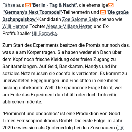
Fähse
aus
"Berlin - Tag & Nacht"
, die ehemalige
"Germany's Next Topmodel"
-Teilnehmerin und
"Die große
Dschungelshow"
-Kandidatin
Zoe Salome Saip
ebenso wie
Willi Herrens
Tochter
Alessia-Millane Herren
und Ex-
Profifußballer
Uli Borowka
.
Zum Start des Experiments besitzen die Promis nur noch das,
was sie am Körper tragen. Sie haben weder ein Dach über
dem Kopf noch frische Kleidung oder freien Zugang zu
Sanitäranlangen. Auf Geld, Bankkarten, Handys und ihr
soziales Netz müssen sie ebenfalls verzichten. Es kommt zu
unerwarteten Begegnungen und Einsichten in eine ihnen
bislang unbekannte Welt. Die spannende Frage bleibt, wer
am Ende das Experiment durchhält oder doch frühzeitig
abbrechen möchte.
"Prominent und obdachlos" ist eine Produktion von Good
Times Fernsehproduktions GmbH. Die erste Folge im Jahr
2020 erwies sich als Quotenerfolg bei den Zuschauern (
TV