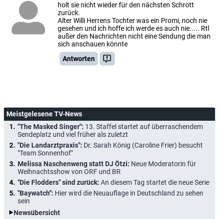
holt sie nicht wieder für den nächsten Schrott
zurück.
Alter Willi Herrens Tochter was ein Promi, noch nie
gesehen und ich hoffe ich werde es auch nie..... Rtl
außer den Nachrichten nicht eine Sendung die man
sich anschauen könnte
Antworten
Meistgelesene TV-News
"The Masked Singer":
13. Staffel startet auf überraschendem
Sendeplatz und viel früher als zuletzt
"Die Landarztpraxis":
Dr. Sarah König (Caroline Frier) besucht
"Team Sonnenhof"
Melissa Naschenweng statt DJ Ötzi:
Neue Moderatorin für
Weihnachtsshow von ORF und BR
"Die Flodders" sind zurück:
An diesem Tag startet die neue Serie
"Baywatch":
Hier wird die Neuauflage in Deutschland zu sehen
sein
Newsübersicht