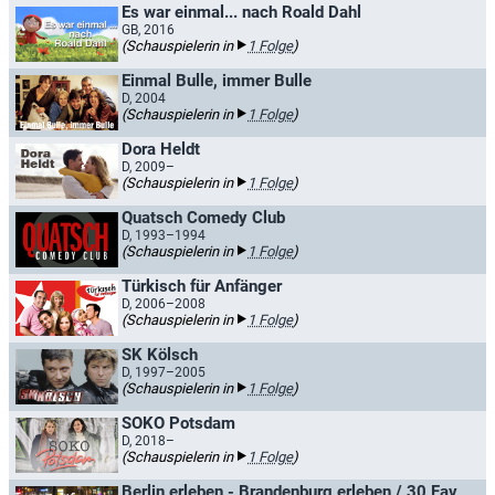
Es war einmal... nach Roald Dahl
GB, 2016
(Schauspielerin in
1 Folge
)
Einmal Bulle, immer Bulle
D, 2004
(Schauspielerin in
1 Folge
)
Dora Heldt
D, 2009–
(Schauspielerin in
1 Folge
)
Quatsch Comedy Club
D, 1993–1994
(Schauspielerin in
1 Folge
)
Türkisch für Anfänger
D, 2006–2008
(Schauspielerin in
1 Folge
)
SK Kölsch
D, 1997–2005
(Schauspielerin in
1 Folge
)
SOKO Potsdam
D, 2018–
(Schauspielerin in
1 Folge
)
Berlin erleben - Brandenburg erleben / 30 Favoriten