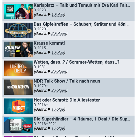
Karlsplatz – Talk und Tumult mit Eva Karl Faltermeier
D, 2023–
(Gast in
1 Folge
)
Das Gipfeltreffen – Schubert, Sträter und König retten die Welt
D, 2020–
(Gast in
2 Folgen
)
Krause kommt!
D, 2015–
(Gast in
1 Folge
)
Wetten, dass..? / Sommer-Wetten, dass..?
D, 1981–
(Gast in
2 Folgen
)
NDR Talk Show / Talk nach neun
D, 1979–
(Gast in
3 Folgen
)
Hot oder Schrott: Die Allestester
D, 2016–
(Gast in
1 Folge
)
Die Superhändler – 4 Räume, 1 Deal / Die Superhändler XXL
D, 2018–2021
(Gast in
1 Folge
)