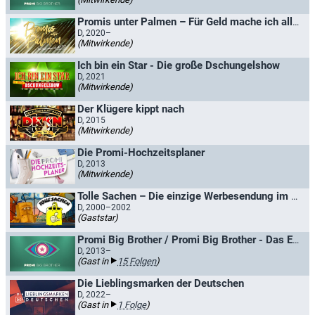
Promis unter Palmen – Für Geld mache ich alles!
D, 2020–
(Mitwirkende)
Ich bin ein Star - Die große Dschungelshow
D, 2021
(Mitwirkende)
Der Klügere kippt nach
D, 2015
(Mitwirkende)
Die Promi-Hochzeitsplaner
D, 2013
(Mitwirkende)
Tolle Sachen – Die einzige Werbesendung im KI.KA
D, 2000–2002
(Gaststar)
Promi Big Brother / Promi Big Brother - Das Experiment
D, 2013–
(Gast in
15 Folgen
)
Die Lieblingsmarken der Deutschen
D, 2022–
(Gast in
1 Folge
)