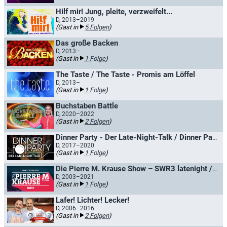
Hilf mir! Jung, pleite, verzweifelt...
D, 2013–2019
(Gast in
5 Folgen
)
Das große Backen
D, 2013–
(Gast in
1 Folge
)
The Taste / The Taste - Promis am Löffel
D, 2013–
(Gast in
1 Folge
)
Buchstaben Battle
D, 2020–2022
(Gast in
2 Folgen
)
Dinner Party - Der Late-Night-Talk / Dinner Party - Marlene lädt zum Talk
D, 2017–2020
(Gast in
1 Folge
)
Die Pierre M. Krause Show – SWR3 latenight / SWR3 Ring frei! - Die Radio-TV-Show
D, 2003–2021
(Gast in
1 Folge
)
Lafer! Lichter! Lecker!
D, 2006–2016
(Gast in
2 Folgen
)