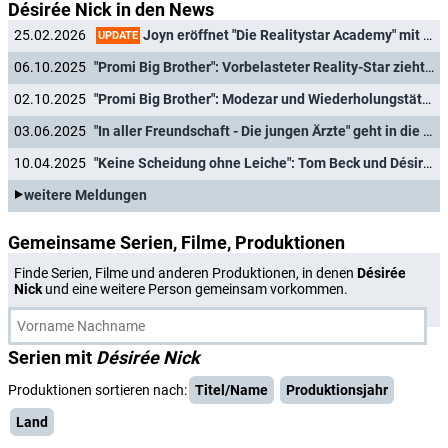
Désirée Nick in den News
Joyn eröffnet "Die Realitystar Academy" mit Désirée Nick
25.02.2026
UPDATE
06.10.2025
"Promi Big Brother": Vorbelasteter Reality-Star zieht heute freiwillig in den "Fernseh-Knast"
02.10.2025
"Promi Big Brother": Modezar und Wiederholungstäterin ziehen ein
03.06.2025
"In aller Freundschaft - Die jungen Ärzte" geht in die Sommerpause
10.04.2025
"Keine Scheidung ohne Leiche": Tom Beck und Désirée Nick in neuer ZDF-Comedy
weitere Meldungen
Gemeinsame Serien, Filme, Produktionen
Finde Serien, Filme und anderen Produktionen, in denen
Désirée
Nick
und eine weitere Person gemeinsam vorkommen.
Serien mit
Désirée Nick
Produktionen sortieren nach:
Titel/Name
Produktionsjahr
Land