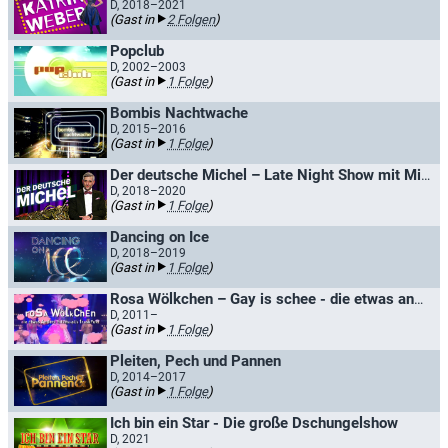
D, 2018–2021
(Gast in
2 Folgen
)
Popclub
D, 2002–2003
(Gast in
1 Folge
)
Bombis Nachtwache
D, 2015–2016
(Gast in
1 Folge
)
Der deutsche Michel – Late Night Show mit Michel Abdollahi
D, 2018–2020
(Gast in
1 Folge
)
Dancing on Ice
D, 2018–2019
(Gast in
1 Folge
)
Rosa Wölkchen – Gay is schee - die etwas andere Fastnachtssitzung
D, 2011–
(Gast in
1 Folge
)
Pleiten, Pech und Pannen
D, 2014–2017
(Gast in
1 Folge
)
Ich bin ein Star - Die große Dschungelshow
D, 2021