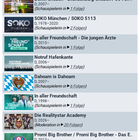
D, 2007–
(Schauspielerin in
1 Folge
)
SOKO München / SOKO 5113
D, 1978–2020
(Schauspielerin in
2 Folgen
)
In aller Freundschaft - Die jungen Ärzte
D, 2015–
(Schauspielerin in
1 Folge
)
Notruf Hafenkante
D, 2006–
(Schauspielerin in
1 Folge
)
Dahoam is Dahoam
D, 2007–
(Schauspielerin in
6 Folgen
)
In aller Freundschaft
D, 1998–
(Schauspielerin in
1 Folge
)
Die Realitystar Academy
D, 2026–
(Moderation in
20 Folgen
)
Promi Big Brother / Promi Big Brother - Das Experiment
D, 2013–