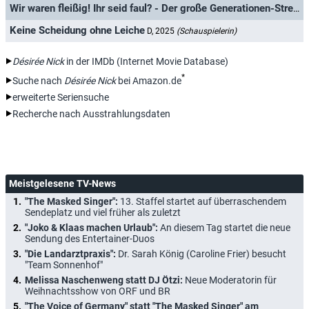
Wir waren fleißig! Ihr seid faul? - Der große Generationen-Streit
D
Keine Scheidung ohne Leiche
D, 2025
(Schauspielerin)
Désirée Nick
in der IMDb (Internet Movie Database)
*
Suche nach
Désirée Nick
bei Amazon.de
erweiterte Seriensuche
Recherche nach Ausstrahlungsdaten
Meistgelesene TV-News
"The Masked Singer":
13. Staffel startet auf überraschendem
Sendeplatz und viel früher als zuletzt
"Joko & Klaas machen Urlaub":
An diesem Tag startet die neue
Sendung des Entertainer-Duos
"Die Landarztpraxis":
Dr. Sarah König (Caroline Frier) besucht
"Team Sonnenhof"
Melissa Naschenweng statt DJ Ötzi:
Neue Moderatorin für
Weihnachtsshow von ORF und BR
"The Voice of Germany" statt "The Masked Singer" am