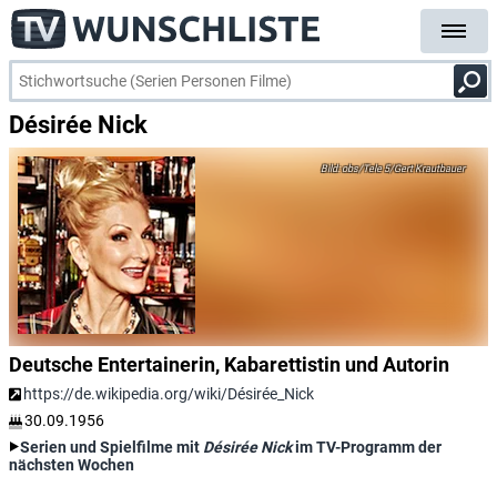
Désirée Nick
obs/Tele 5/Gert Krautbauer
Deutsche Entertainerin, Kabarettistin und Autorin
https://de.wikipedia.org/wiki/Désirée_Nick
30.09.1956
Serien und Spielfilme mit
Désirée Nick
im TV-Programm der
nächsten Wochen