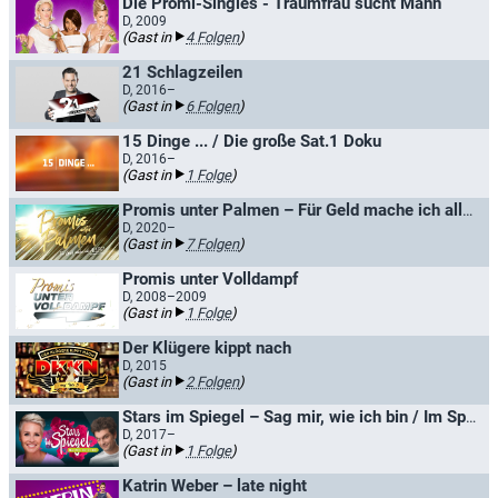
Die Promi-Singles - Traumfrau sucht Mann
D, 2009
(Gast in
4 Folgen
)
21 Schlagzeilen
D, 2016–
(Gast in
6 Folgen
)
15 Dinge ... / Die große Sat.1 Doku
D, 2016–
(Gast in
1 Folge
)
Promis unter Palmen – Für Geld mache ich alles!
D, 2020–
(Gast in
7 Folgen
)
Promis unter Volldampf
D, 2008–2009
(Gast in
1 Folge
)
Der Klügere kippt nach
D, 2015
(Gast in
2 Folgen
)
Stars im Spiegel – Sag mir, wie ich bin / Im Spiegel der Anderen
D, 2017–
(Gast in
1 Folge
)
Katrin Weber – late night