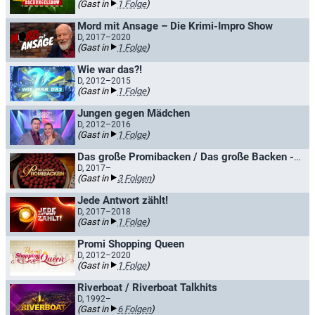
(Gast in
1 Folge
)
Mord mit Ansage – Die Krimi-Impro Show
D, 2017–2020
(Gast in
1 Folge
)
Wie war das?!
D, 2012–2015
(Gast in
1 Folge
)
Jungen gegen Mädchen
D, 2012–2016
(Gast in
1 Folge
)
Das große Promibacken / Das große Backen - Promispezial
D, 2017–
(Gast in
3 Folgen
)
Jede Antwort zählt!
D, 2017–2018
(Gast in
1 Folge
)
Promi Shopping Queen
D, 2012–2020
(Gast in
1 Folge
)
Riverboat / Riverboat Talkhits
D, 1992–
(Gast in
6 Folgen
)