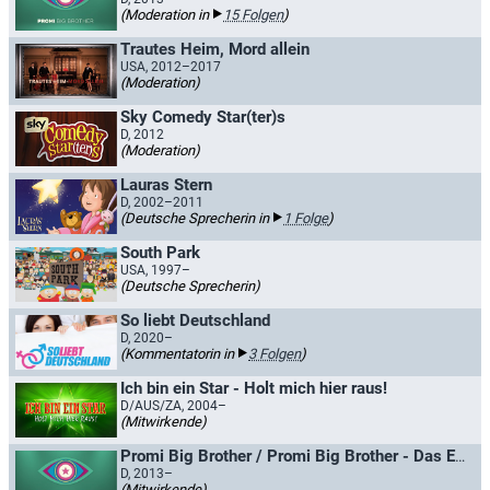
(Moderation in
15 Folgen
)
Trautes Heim, Mord allein
USA, 2012–2017
(Moderation)
Sky Comedy Star(ter)s
D, 2012
(Moderation)
Lauras Stern
D, 2002–2011
(Deutsche Sprecherin in
1 Folge
)
South Park
USA, 1997–
(Deutsche Sprecherin)
So liebt Deutschland
D, 2020–
(Kommentatorin in
3 Folgen
)
Ich bin ein Star - Holt mich hier raus!
D/AUS/ZA, 2004–
(Mitwirkende)
Promi Big Brother / Promi Big Brother - Das Experiment
D, 2013–
(Mitwirkende)