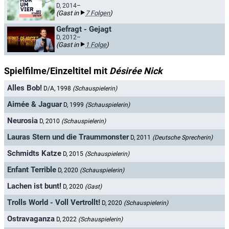
D, 2014–
(Gast in
7 Folgen
)
Gefragt - Gejagt
D, 2012–
(Gast in
1 Folge
)
Spielfilme/Einzeltitel mit
Désirée Nick
Alles Bob!
D/A, 1998
(Schauspielerin)
Aimée & Jaguar
D, 1999
(Schauspielerin)
Neurosia
D, 2010
(Schauspielerin)
Lauras Stern und die Traummonster
D, 2011
(Deutsche Sprecherin)
Schmidts Katze
D, 2015
(Schauspielerin)
Enfant Terrible
D, 2020
(Schauspielerin)
Lachen ist bunt!
D, 2020
(Gast)
Trolls World - Voll Vertrollt!
D, 2020
(Schauspielerin)
Ostravaganza
D, 2022
(Schauspielerin)