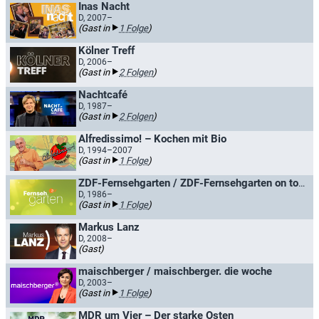
Inas Nacht
D, 2007–
(Gast in
1 Folge
)
Kölner Treff
D, 2006–
(Gast in
2 Folgen
)
Nachtcafé
D, 1987–
(Gast in
2 Folgen
)
Alfredissimo! – Kochen mit Bio
D, 1994–2007
(Gast in
1 Folge
)
ZDF-Fernsehgarten / ZDF-Fernsehgarten on tour
D, 1986–
(Gast in
1 Folge
)
Markus Lanz
D, 2008–
(Gast)
maischberger / maischberger. die woche
D, 2003–
(Gast in
1 Folge
)
MDR um Vier – Der starke Osten