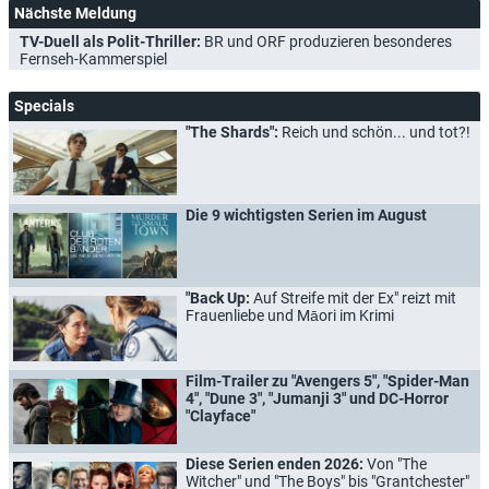
Nächste Meldung
TV-Duell als Polit-Thriller:
BR und ORF produzieren besonderes
Fernseh-Kammerspiel
Specials
"The Shards":
Reich und schön... und tot?!
Die 9 wichtigsten Serien im August
"Back Up:
Auf Streife mit der Ex" reizt mit
Frauenliebe und Māori im Krimi
Film-Trailer zu "Avengers 5", "Spider-Man
4", "Dune 3", "Jumanji 3" und DC-Horror
"Clayface"
Diese Serien enden 2026:
Von "The
Witcher" und "The Boys" bis "Grantchester"