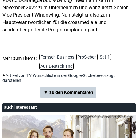
Portfolio-Strategie und -Planung
. Neumann kam im
November 2022 zum Unternehmen und war zuletzt Senior
Vice President Windowing. Nun steigt er also zum
Hauptverantwortlichen für die crossmediale und
senderübergreifende Programmplanung auf.
Fernseh-Business
ProSieben
Sat.1
Mehr zum Thema:
Aus Deutschland
Artikel von TV Wunschliste in der Google-Suche bevorzugt
darstellen.
▼ zu den Kommentaren
auch interessant
Joyn/Marc Rehbeck/Joshua Schneider