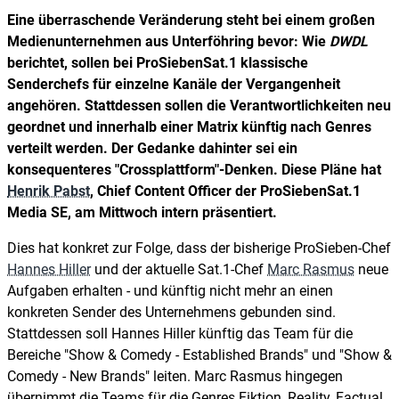
Eine überraschende Veränderung steht bei einem großen
Medienunternehmen aus Unterföhring bevor: Wie
DWDL
berichtet, sollen bei ProSiebenSat.1 klassische
Senderchefs für einzelne Kanäle der Vergangenheit
angehören. Stattdessen sollen die Verantwortlichkeiten neu
geordnet und innerhalb einer Matrix künftig nach Genres
verteilt werden. Der Gedanke dahinter sei ein
konsequenteres "Crossplattform"-Denken. Diese Pläne hat
Henrik Pabst
, Chief Content Officer der ProSiebenSat.1
Media SE, am Mittwoch intern präsentiert.
Dies hat konkret zur Folge, dass der bisherige ProSieben-Chef
Hannes Hiller
und der aktuelle Sat.1-Chef
Marc Rasmus
neue
Aufgaben erhalten - und künftig nicht mehr an einen
konkreten Sender des Unternehmens gebunden sind.
Stattdessen soll Hannes Hiller künftig das Team für die
Bereiche "Show & Comedy - Established Brands" und "Show &
Comedy - New Brands" leiten. Marc Rasmus hingegen
übernimmt die Teams für die Genres Fiktion, Reality, Factual