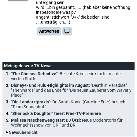
untergang sein
wird....bin gespannt.......(hab aber keine hoffnung
insbesondere was p7
angeht: stichwort "J+k" die beiden sind
....unerträglich....)
Antworten
Meistgelesene TV-News
"The Chelsea Detective":
Beliebte Krimiserie startet mit der
vierten Staffel
Disney+- und Hulu-Highlights im August:
"Death in Paradise",
"The Shards" und das Ende für "Die neuen Zauberer vom Waverly
Place"
"Die Landarztpraxis":
Dr. Sarah König (Caroline Frier) besucht
"Team Sonnenhof"
"Sherlock & Daughter" feiert Free-TV-Premiere
Melissa Naschenweng statt DJ Ötzi:
Neue Moderatorin für
Weihnachtsshow von ORF und BR
Newsübersicht