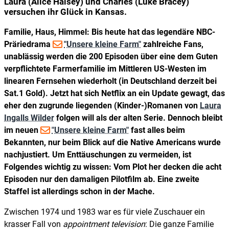
Laura (Alice Halsey) und Charles (Luke Bracey)
versuchen ihr Glück in Kansas.
Familie, Haus, Himmel: Bis heute hat das legendäre NBC-
Präriedrama
"Unsere kleine Farm"
zahlreiche Fans,
unablässig werden die 200 Episoden über eine dem Guten
verpflichtete Farmerfamilie im Mittleren US-Westen im
linearen Fernsehen wiederholt (in Deutschland derzeit bei
Sat.1 Gold). Jetzt hat sich Netflix an ein Update gewagt, das
eher den zugrunde liegenden (Kinder-)Romanen von
Laura
Ingalls Wilder
folgen will als der alten Serie. Dennoch bleibt
im neuen
"Unsere kleine Farm"
fast alles beim
Bekannten, nur beim Blick auf die Native Americans wurde
nachjustiert. Um Enttäuschungen zu vermeiden, ist
Folgendes wichtig zu wissen: Vom Plot her decken die acht
Episoden nur den damaligen Pilotfilm ab. Eine zweite
Staffel ist allerdings schon in der Mache.
Zwischen 1974 und 1983 war es für viele Zuschauer ein
krasser Fall von
appointment television
: Die ganze Familie