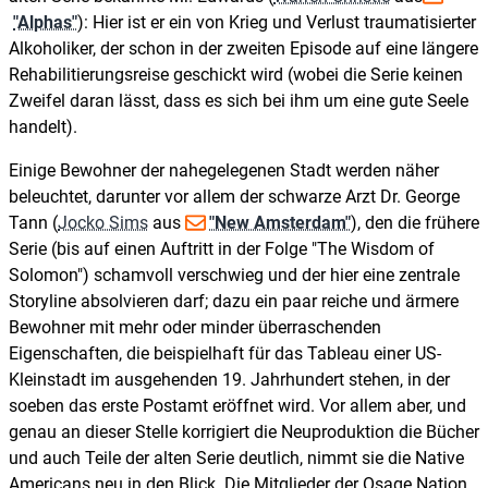
"Alphas"
): Hier ist er ein von Krieg und Verlust traumatisierter
Alkoholiker, der schon in der zweiten Episode auf eine längere
Rehabilitierungsreise geschickt wird (wobei die Serie keinen
Zweifel daran lässt, dass es sich bei ihm um eine gute Seele
handelt).
Einige Bewohner der nahegelegenen Stadt werden näher
beleuchtet, darunter vor allem der schwarze Arzt Dr. George
Tann (
Jocko Sims
aus
"New Amsterdam"
), den die frühere
Serie (bis auf einen Auftritt in der Folge "The Wisdom of
Solomon") schamvoll verschwieg und der hier eine zentrale
Storyline absolvieren darf; dazu ein paar reiche und ärmere
Bewohner mit mehr oder minder überraschenden
Eigenschaften, die beispielhaft für das Tableau einer US-
Kleinstadt im ausgehenden 19. Jahrhundert stehen, in der
soeben das erste Postamt eröffnet wird. Vor allem aber, und
genau an dieser Stelle korrigiert die Neuproduktion die Bücher
und auch Teile der alten Serie deutlich, nimmt sie die Native
Americans neu in den Blick. Die Mitglieder der Osage Nation