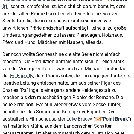
81"
sehr zu empfehlen ist, ist sichtlich darum bemüht, dem
aus der alten Produktion überlieferten Bild einer weißen
Siedlerfamilie, die in der ebenso zauberschönen wie
unwirtlichen Prärielandschaft aufschlägt, keine allzu große
Umdeutung angedeihen zu lassen: Planwagen, Holzhaus,
Pferd und Hund, Mädchen mit Hauben, alles da.
Dennoch wollte Sonnenshine die alte Serie nicht einfach
rebooten. Die Produktion damals hatte sich in Teilen stark
von der Vorlage entfernt - was auch an Michael Landon lag,
der
Ed Friendly
, dem Produzenten, der ihn engagiert hatte, die
kreative Leitung entrissen hatte, um aus seiner Figur des
Charles "Pa" Ingalls eine ganz andere Heldengestalt zu
machen als den rauschebärtigen Pionier der Romane. Die
neue Serie holt "Pa" nun wieder etwas vom Sockel runter,
behält aber das Smarte und Kernige der Figur bei: Der
australische Filmschauspieler
Luke Bracey
(
"Point Break"
)
hat natürlich Mühe, aus dem Landon'schen Schatten
herauszutreten, ist aber sympathisch genug, um sich neue