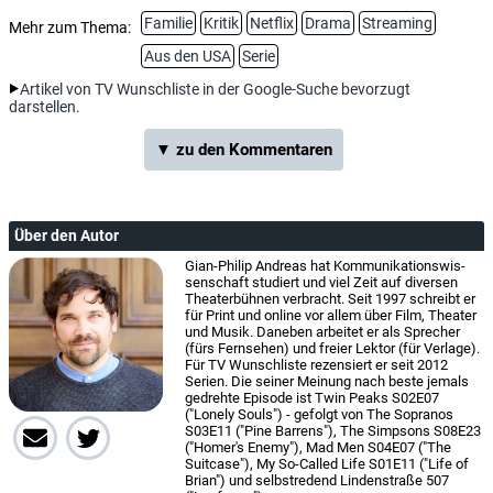
Familie
Kritik
Netflix
Drama
Streaming
Mehr zum Thema:
Aus den USA
Serie
Artikel von TV Wunschliste in der Google-Suche bevorzugt
darstellen.
▼ zu den Kommentaren
Über den Autor
Gian-Philip Andreas hat Kom­mu­ni­ka­tions­wis­
sen­schaft studiert und viel Zeit auf diversen
Theaterbühnen verbracht. Seit 1997 schreibt er
für Print und online vor allem über Film, Theater
und Musik. Daneben arbeitet er als Sprecher
(fürs Fernsehen) und freier Lektor (für Verlage).
Für TV Wunschliste rezensiert er seit 2012
Serien. Die seiner Meinung nach beste jemals
gedrehte Episode ist Twin Peaks S02E07
("Lonely Souls") ­- gefolgt von The Sopranos
S03E11 ("Pine Barrens"), The Simpsons S08E23
("Homer's Enemy"), Mad Men S04E07 ("The
Suitcase"), My So-Called Life S01E11 ("Life of
Brian") und selbstredend Lindenstraße 507