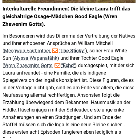
Interkulturelle Freundinnen: Die kleine Laura trifft das
gleichaltrige Osage-Mädchen Good Eagle (Wren
Zhawenim Gotts).
Im Besonderen wird das Dilemma der Vertreibung der Natives
und ihrer erhobenen Ansprüche an William Mitchell
(
Meegwun Fairbrother
,
"The Sticky"
), seiner Frau White
Sun (
Alyssa Wapanatâhk
) und ihrer Tochter Good Eagle
(
Wren Zhawenim Gotts
,
"Echo"
) durchgespielt, mit der sich
Laura anfreundet - eine Familie, die als indigene
Spiegelversion der Ingalls konzipiert ist. Diese Figuren, die es
in der Vorlage nicht gab, sind es am Ende vor allem, die diese
Neufassung allemal rechtfertigen. Ansonsten folgt die
Erzählung überwiegend dem Bekannten: Hausmusik an der
Fiddle, Häschenjagen mit der Schleuder, erste ungelenke
Annäherungen an einen Stadtjungen. Und am Ende der
Staffel müssen sich die Ingalls eine neue Bleibe suchen -
diese ersten acht Episoden fungieren eben lediglich als