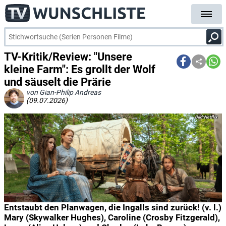
TV-Kritik/Review: "Unsere
kleine Farm": Es grollt der Wolf
und säuselt die Prärie
von Gian-Philip Andreas
(09.07.2026)
Netflix
Entstaubt den Planwagen, die Ingalls sind zurück! (v. l.)
Mary (Skywalker Hughes), Caroline (Crosby Fitzgerald),