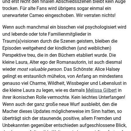
und erst recht den finalen Abschiedsszenen bleibt kein Auge
trocken. Für alte Fans wird übrigens sogar einmal ein
unerwarteter Cameo eingeschoben. Wir verraten nichts!
Wenn auch manchmal ein bisschen viel psychologisiert wird
und lebende oder tote Familienmitglieder in
Traum(a)visionen durch die Szenen geistern, bleiben die
Episoden weitgehend der kindlichen (und weiblichen)
Perspektive treu, die in den Büchern etabliert wurde. Die
kleine Laura, Alter ego der Romanautorin, ist auch diesmal
wieder
most valuable person
. Das Schönste: Alice Halsey
gelingt es erstaunlich mühelos, von Anfang an mindestens
genauso viel Charme, Wildheit, Wissbegier und Lebenslust in
die kleine Laura zu legen, wie es damals
Melissa Gilbert
in
ihrer ikonischen Rolle vermochte. Kein leichtes Unterfangen!
Wenn auch der ganz große neue Wurf ausbleibt, den die
Macher dieses Updates möglicherweise im Sinn hatten, so
überträgt sich der staunende, positive, allem Fremden und
Unbekannten gegenüber entschieden aufgeschlossene Blick,