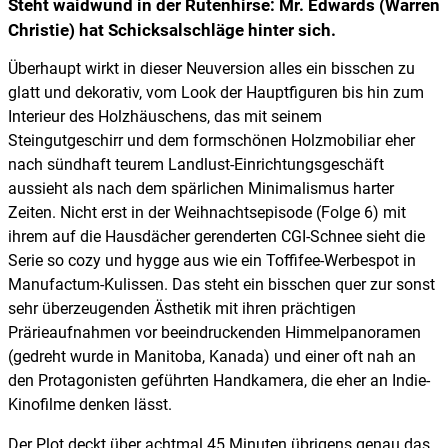
Steht waidwund in der Rutenhirse: Mr. Edwards (Warren
Christie) hat Schicksalschläge hinter sich.
Überhaupt wirkt in dieser Neuversion alles ein bisschen zu
glatt und dekorativ, vom Look der Hauptfiguren bis hin zum
Interieur des Holzhäuschens, das mit seinem
Steingutgeschirr und dem formschönen Holzmobiliar eher
nach sündhaft teurem Landlust-Einrichtungsgeschäft
aussieht als nach dem spärlichen Minimalismus harter
Zeiten. Nicht erst in der Weihnachtsepisode (Folge 6) mit
ihrem auf die Hausdächer gerenderten CGI-Schnee sieht die
Serie so cozy und hygge aus wie ein Toffifee-Werbespot in
Manufactum-Kulissen. Das steht ein bisschen quer zur sonst
sehr überzeugenden Ästhetik mit ihren prächtigen
Prärieaufnahmen vor beeindruckenden Himmelpanoramen
(gedreht wurde in Manitoba, Kanada) und einer oft nah an
den Protagonisten geführten Handkamera, die eher an Indie-
Kinofilme denken lässt.
Der Plot deckt über achtmal 45 Minuten übrigens genau das