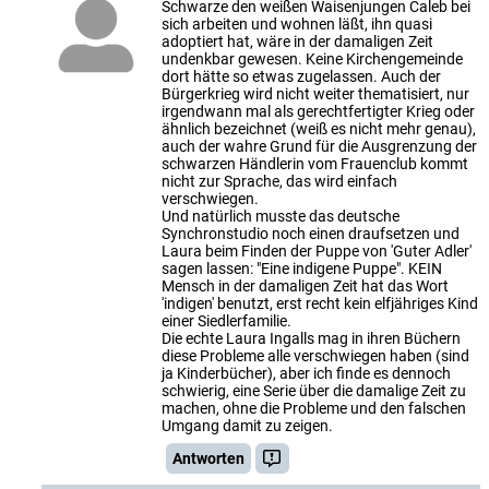
Schwarze den weißen Waisenjungen Caleb bei
sich arbeiten und wohnen läßt, ihn quasi
adoptiert hat, wäre in der damaligen Zeit
undenkbar gewesen. Keine Kirchengemeinde
dort hätte so etwas zugelassen. Auch der
Bürgerkrieg wird nicht weiter thematisiert, nur
irgendwann mal als gerechtfertigter Krieg oder
ähnlich bezeichnet (weiß es nicht mehr genau),
auch der wahre Grund für die Ausgrenzung der
schwarzen Händlerin vom Frauenclub kommt
nicht zur Sprache, das wird einfach
verschwiegen.
Und natürlich musste das deutsche
Synchronstudio noch einen draufsetzen und
Laura beim Finden der Puppe von 'Guter Adler'
sagen lassen: "Eine indigene Puppe". KEIN
Mensch in der damaligen Zeit hat das Wort
'indigen' benutzt, erst recht kein elfjähriges Kind
einer Siedlerfamilie.
Die echte Laura Ingalls mag in ihren Büchern
diese Probleme alle verschwiegen haben (sind
ja Kinderbücher), aber ich finde es dennoch
schwierig, eine Serie über die damalige Zeit zu
machen, ohne die Probleme und den falschen
Umgang damit zu zeigen.
Antworten