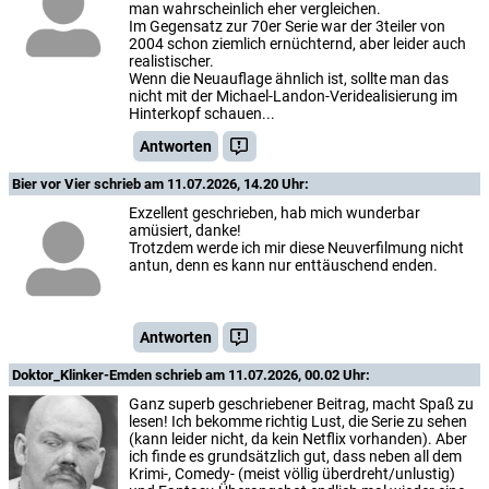
man wahrscheinlich eher vergleichen.
Im Gegensatz zur 70er Serie war der 3teiler von
2004 schon ziemlich ernüchternd, aber leider auch
realistischer.
Wenn die Neuauflage ähnlich ist, sollte man das
nicht mit der Michael-Landon-Veridealisierung im
Hinterkopf schauen...
Antworten
Bier vor Vier
schrieb am 11.07.2026, 14.20 Uhr:
Exzellent geschrieben, hab mich wunderbar
amüsiert, danke!
Trotzdem werde ich mir diese Neuverfilmung nicht
antun, denn es kann nur enttäuschend enden.
Antworten
Doktor_Klinker-Emden
schrieb am 11.07.2026, 00.02 Uhr:
Ganz superb geschriebener Beitrag, macht Spaß zu
lesen! Ich bekomme richtig Lust, die Serie zu sehen
(kann leider nicht, da kein Netflix vorhanden). Aber
ich finde es grundsätzlich gut, dass neben all dem
Krimi-, Comedy- (meist völlig überdreht/unlustig)