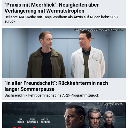
"Praxis mit Meerblick": Neuigkeiten über
Verlängerung mit Wermutstropfen
Beliebte ARD-Reihe mit Tanja Wedhorn als Ärztin auf Rügen kehrt 2027
zurück
MDR/Saxonia Media/Rudolf Wernicke
"In aller Freundschaft": Rückkehrtermin nach
langer Sommerpause
Sachsenklinik kehrt demnächst ins ARD-Programm zurück
Paramount+