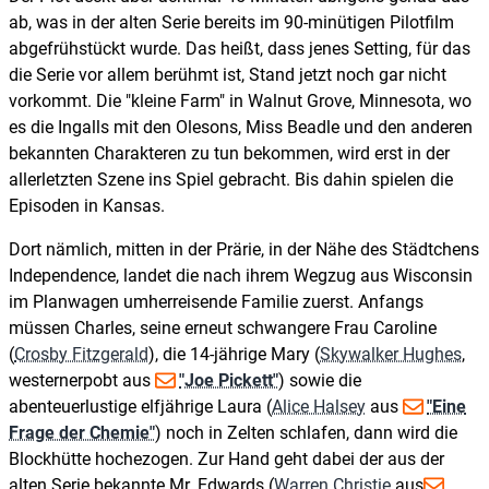
ab, was in der alten Serie bereits im 90-minütigen Pilotfilm
abgefrühstückt wurde. Das heißt, dass jenes Setting, für das
die Serie vor allem berühmt ist, Stand jetzt noch gar nicht
vorkommt. Die "kleine Farm" in Walnut Grove, Minnesota, wo
es die Ingalls mit den Olesons, Miss Beadle und den anderen
bekannten Charakteren zu tun bekommen, wird erst in der
allerletzten Szene ins Spiel gebracht. Bis dahin spielen die
Episoden in Kansas.
Dort nämlich, mitten in der Prärie, in der Nähe des Städtchens
Independence, landet die nach ihrem Wegzug aus Wisconsin
im Planwagen umherreisende Familie zuerst. Anfangs
müssen Charles, seine erneut schwangere Frau Caroline
(
Crosby Fitzgerald
), die 14-jährige Mary (
Skywalker Hughes
,
westernerpobt aus
"Joe Pickett"
) sowie die
abenteuerlustige elfjährige Laura (
Alice Halsey
aus
"Eine
Frage der Chemie"
) noch in Zelten schlafen, dann wird die
Blockhütte hochezogen. Zur Hand geht dabei der aus der
alten Serie bekannte Mr. Edwards (
Warren Christie
aus