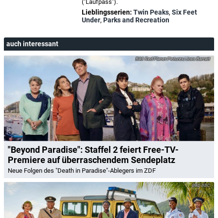
("Laufpass").
Lieblingsserien:
Twin Peaks
,
Six Feet
Under
,
Parks and Recreation
auch interessant
Red Planet Pictures/Joss Barratt
"Beyond Paradise": Staffel 2 feiert Free-TV-
Premiere auf überraschendem Sendeplatz
Neue Folgen des "Death in Paradise"-Ablegers im ZDF
BBC