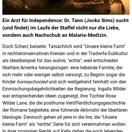
Ein Arzt für Independence: Dr. Tann (Jocko Sims) sucht
(und findet) im Laufe der Staffel nicht nur die Liebe,
sondern auch Nachschub an Malaria-Medizin.
Doch Scherz beiseite: Tatsächlich wird "Unsere kleine Farm"
in rechtskonservativen Kreisen und in der Tradwife-Subkultur
als Idealbeispiel für das wahre, "echte", weil entschieden
libertäre Amerika herangezogen: eine liebende Familie, die
sich mehr oder weniger selbst versorgt, zu Beginn sogar die
Kinder
homeschooled
und sich weitgehend fernhält von den
Einmischungsbegehrlichkeiten der Regierung. Ingalls Wilder
war entsprechenden Ideen zugeneigt, ihre Tochter Rose
Wilder Lane, die die posthume Veröffentlichungsgeschichte
der Romane begleitete, eine führende Aktivistin der libertären
Ideologie. Dennoch gehen all jene in die Irre, die "Unsere
kleine Farm" als "rechte" Serie für sich vereinnahmen wollen.
In ihrer prompten Replik auf Kelly riefen die noch lebenden