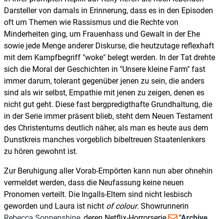
Darsteller von damals in Erinnerung, dass es in den Episoden
oft um Themen wie Rassismus und die Rechte von
Minderheiten ging, um Frauenhass und Gewalt in der Ehe
sowie jede Menge anderer Diskurse, die heutzutage reflexhaft
mit dem Kampfbegriff "woke" belegt werden. In der Tat drehte
sich die Moral der Geschichten in "Unsere kleine Farm" fast
immer darum, tolerant gegenüber jenen zu sein, die anders
sind als wir selbst, Empathie mit jenen zu zeigen, denen es
nicht gut geht. Diese fast bergpredigthafte Grundhaltung, die
in der Serie immer präsent blieb, steht dem Neuen Testament
des Christentums deutlich näher, als man es heute aus dem
Dunstkreis manches vorgeblich bibeltreuen Staatenlenkers
zu hören gewohnt ist.
Zur Beruhigung aller Vorab-Empörten kann nun aber ohnehin
vermeldet werden, dass die Neufassung keine neuen
Pronomen verteilt. Die Ingalls-Eltern sind nicht lesbisch
geworden und Laura ist nicht
of colour
. Showrunnerin
Rebecca Sonnenshine
, deren Netflix-Horrorserie
"Archive