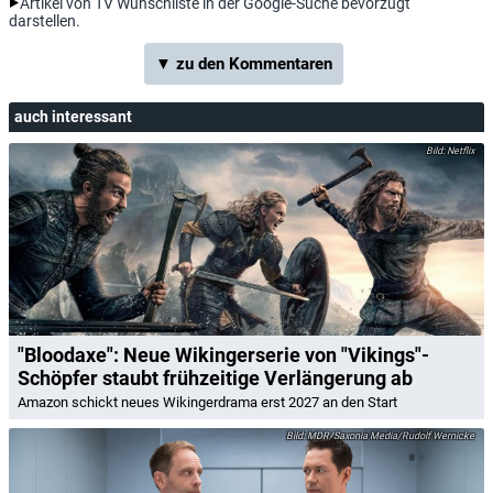
Artikel von TV Wunschliste in der Google-Suche bevorzugt
darstellen.
▼ zu den Kommentaren
auch interessant
Netflix
"Bloodaxe": Neue Wikingerserie von "Vikings"-
Schöpfer staubt frühzeitige Verlängerung ab
Amazon schickt neues Wikingerdrama erst 2027 an den Start
MDR/Saxonia Media/Rudolf Wernicke