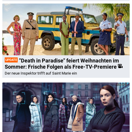
BBC
"Death in Paradise" feiert Weihnachten im
UPDATE
Sommer: Frische Folgen als Free-TV-Premiere
Der neue Inspektor trifft auf Saint Marie ein
RTL