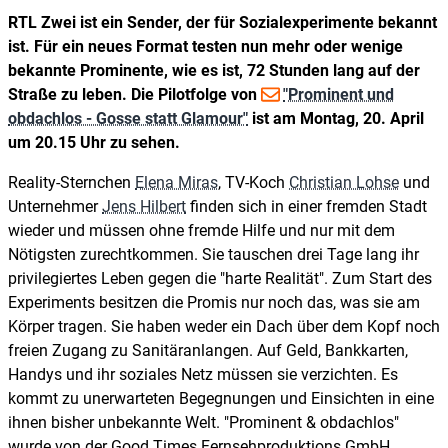
RTL Zwei ist ein Sender, der für Sozialexperimente bekannt
ist. Für ein neues Format testen nun mehr oder wenige
bekannte Prominente, wie es ist, 72 Stunden lang auf der
Straße zu leben. Die Pilotfolge von
"Prominent und
obdachlos - Gosse statt Glamour"
ist am Montag, 20. April
um 20.15 Uhr zu sehen.
Reality-Sternchen
Elena Miras
, TV-Koch
Christian Lohse
und
Unternehmer
Jens Hilbert
finden sich in einer fremden Stadt
wieder und müssen ohne fremde Hilfe und nur mit dem
Nötigsten zurechtkommen. Sie tauschen drei Tage lang ihr
privilegiertes Leben gegen die "harte Realität". Zum Start des
Experiments besitzen die Promis nur noch das, was sie am
Körper tragen. Sie haben weder ein Dach über dem Kopf noch
freien Zugang zu Sanitäranlangen. Auf Geld, Bankkarten,
Handys und ihr soziales Netz müssen sie verzichten. Es
kommt zu unerwarteten Begegnungen und Einsichten in eine
ihnen bisher unbekannte Welt. "Prominent & obdachlos"
wurde von der Good Times Fernsehproduktions GmbH