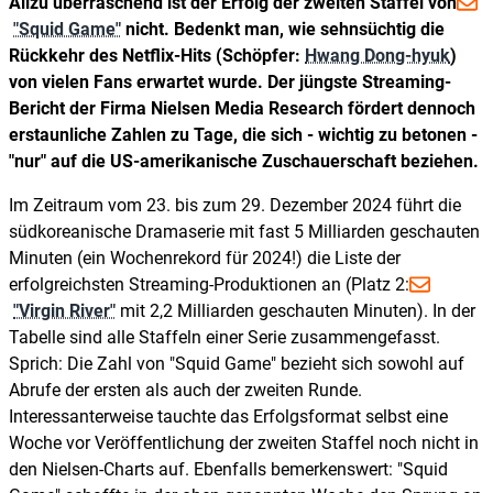
Allzu überraschend ist der Erfolg der zweiten Staffel von
"Squid Game"
nicht. Bedenkt man, wie sehnsüchtig die
Rückkehr des Netflix-Hits (Schöpfer:
Hwang Dong-hyuk
)
von vielen Fans erwartet wurde. Der jüngste Streaming-
Bericht der Firma Nielsen Media Research fördert dennoch
erstaunliche Zahlen zu Tage, die sich - wichtig zu betonen -
"nur" auf die US-amerikanische Zuschauerschaft beziehen.
Im Zeitraum vom 23. bis zum 29. Dezember 2024 führt die
südkoreanische Dramaserie mit fast 5 Milliarden geschauten
Minuten (ein Wochenrekord für 2024!) die Liste der
erfolgreichsten Streaming-Produktionen an (Platz 2:
"Virgin River"
mit 2,2 Milliarden geschauten Minuten). In der
Tabelle sind alle Staffeln einer Serie zusammengefasst.
Sprich: Die Zahl von "Squid Game" bezieht sich sowohl auf
Abrufe der ersten als auch der zweiten Runde.
Interessanterweise tauchte das Erfolgsformat selbst eine
Woche vor Veröffentlichung der zweiten Staffel noch nicht in
den Nielsen-Charts auf. Ebenfalls bemerkenswert: "Squid