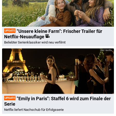
"Unsere kleine Farm": Frischer Trailer für
UPDATE
Netflix-Neuauflage
Beliebter Serienklassiker wird neu verfilmt
Netflix
"Emily in Paris": Staffel 6 wird zum Finale der
UPDATE
Serie
Netflix liefert Nachschub für Erfolgsserie