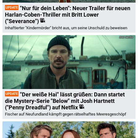
"Nur für dein Leben": Neuer Trailer für neuen
UPDATE
Harlan-Coben-Thriller mit Britt Lower
("Severance")
Inhaftierter "Kindermörder" bricht aus, um seine Unschuld zu beweisen
Netflix
"Der weiße Hai" lässt grüßen: Dann startet
UPDATE
die Mystery-Serie "Below" mit Josh Hartnett
("Penny Dreadful") auf Netflix
Fischer auf Neufundland kämpft gegen rätselhaftes Meeresgeschöpf
CTV