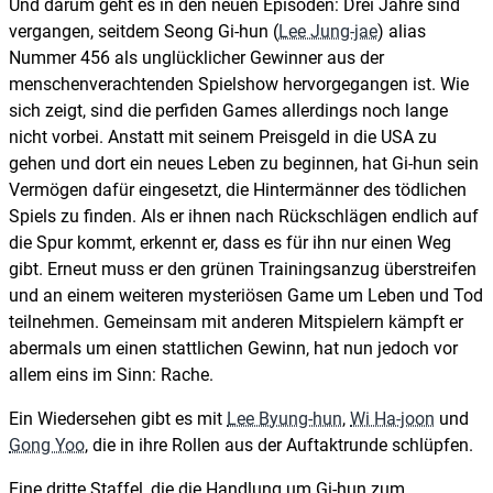
Und darum geht es in den neuen Episoden: Drei Jahre sind
vergangen, seitdem Seong Gi-hun (
Lee Jung-jae
) alias
Nummer 456 als unglücklicher Gewinner aus der
menschenverachtenden Spielshow hervorgegangen ist. Wie
sich zeigt, sind die perfiden Games allerdings noch lange
nicht vorbei. Anstatt mit seinem Preisgeld in die USA zu
gehen und dort ein neues Leben zu beginnen, hat Gi-hun sein
Vermögen dafür eingesetzt, die Hintermänner des tödlichen
Spiels zu finden. Als er ihnen nach Rückschlägen endlich auf
die Spur kommt, erkennt er, dass es für ihn nur einen Weg
gibt. Erneut muss er den grünen Trainingsanzug überstreifen
und an einem weiteren mysteriösen Game um Leben und Tod
teilnehmen. Gemeinsam mit anderen Mitspielern kämpft er
abermals um einen stattlichen Gewinn, hat nun jedoch vor
allem eins im Sinn: Rache.
Ein Wiedersehen gibt es mit
Lee Byung-hun
,
Wi Ha-joon
und
Gong Yoo
, die in ihre Rollen aus der Auftaktrunde schlüpfen.
Eine dritte Staffel, die die Handlung um Gi-hun zum