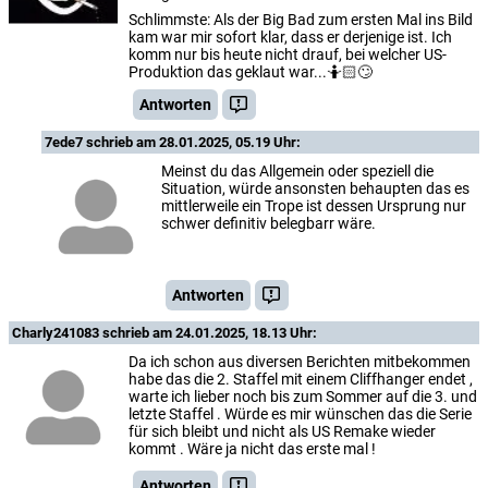
Schlimmste: Als der Big Bad zum ersten Mal ins Bild
kam war mir sofort klar, dass er derjenige ist. Ich
komm nur bis heute nicht drauf, bei welcher US-
Produktion das geklaut war...🤷🏻🙄
Antworten
7ede7
schrieb am 28.01.2025, 05.19 Uhr:
Meinst du das Allgemein oder speziell die
Situation, würde ansonsten behaupten das es
mittlerweile ein Trope ist dessen Ursprung nur
schwer definitiv belegbarr wäre.
Antworten
Charly241083
schrieb am 24.01.2025, 18.13 Uhr:
Da ich schon aus diversen Berichten mitbekommen
habe das die 2. Staffel mit einem Cliffhanger endet ,
warte ich lieber noch bis zum Sommer auf die 3. und
letzte Staffel . Würde es mir wünschen das die Serie
für sich bleibt und nicht als US Remake wieder
kommt . Wäre ja nicht das erste mal !
Antworten