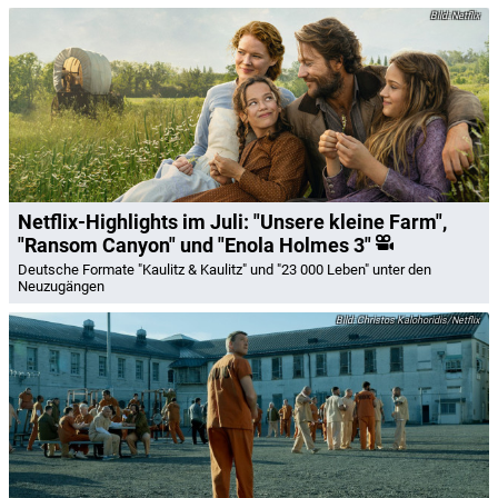
Netflix
Netflix-Highlights im Juli: "Unsere kleine Farm",
"Ransom Canyon" und "Enola Holmes 3"
Deutsche Formate "Kaulitz & Kaulitz" und "23 000 Leben" unter den
Neuzugängen
Christos Kalohoridis/Netflix