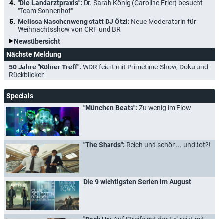
"Die Landarztpraxis":
Dr. Sarah König (Caroline Frier) besucht
"Team Sonnenhof"
Melissa Naschenweng statt DJ Ötzi:
Neue Moderatorin für
Weihnachtsshow von ORF und BR
Newsübersicht
Nächste Meldung
50 Jahre "Kölner Treff":
WDR feiert mit Primetime-Show, Doku und
Rückblicken
Specials
"München Beats":
Zu wenig im Flow
"The Shards":
Reich und schön... und tot?!
Die 9 wichtigsten Serien im August
"Back Up:
Auf Streife mit der Ex" reizt mit