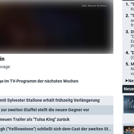
"
Warner Brothers
K
"
a
f
D
"
E
P
"
(
in
M
Savage
N
v
Ne
ge
im TV-Programm der nächsten Wochen
Neue
mit Sylvester Stallone erhält frühzeitg Verlängerung
r zur zweiten Staffel stellt die neuen Gegner vor
 neuen Trailer als "Tulsa King" zurück
"Tulsa King": Neal McDonough ("Yelllowstone") schließt sich dem Cast der zweiten Staffel an