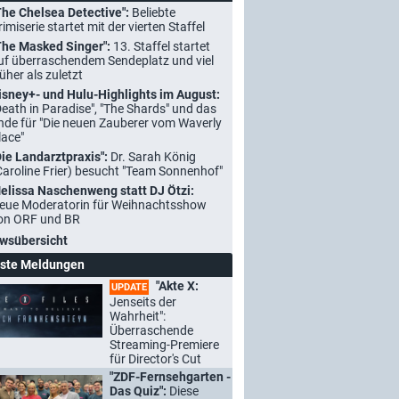
The Chelsea Detective":
Beliebte
rimiserie startet mit der vierten Staffel
The Masked Singer":
13. Staffel startet
uf überraschendem Sendeplatz und viel
rüher als zuletzt
isney+- und Hulu-Highlights im August:
Death in Paradise", "The Shards" und das
nde für "Die neuen Zauberer vom Waverly
lace"
Die Landarztpraxis":
Dr. Sarah König
Caroline Frier) besucht "Team Sonnenhof"
elissa Naschenweng statt DJ Ötzi:
eue Moderatorin für Weihnachtsshow
on ORF und BR
wsübersicht
ste Meldungen
"Akte X:
UPDATE
Jenseits der
Wahrheit":
Überraschende
Streaming-Premiere
für Director's Cut
"ZDF-Fernsehgarten -
Das Quiz":
Diese