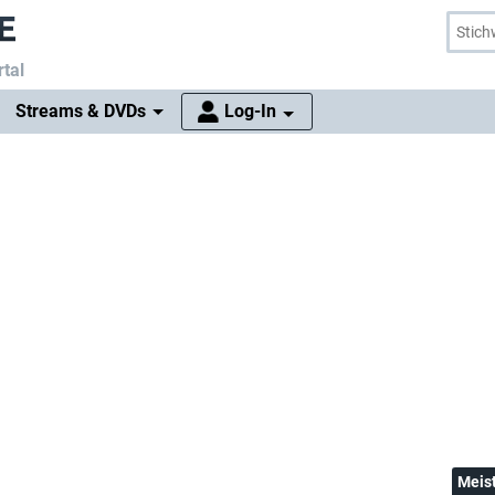
tal
Streams & DVDs
Log-In
Meis