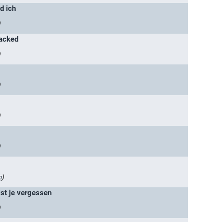
d ich
)
tacked
)
)
)
)
n
)
ist je vergessen
)