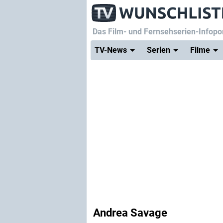
Das Film- und Fernsehserien-Infopor
TV-News
Serien
Filme
Andrea Savage