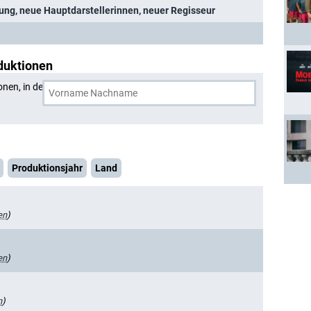
tung, neue Hauptdarstellerinnen, neuer Regisseur
duktionen
onen, in denen
Andrea Savage
und eine weitere Person
Produktionsjahr
Land
en
)
en
)
n
)