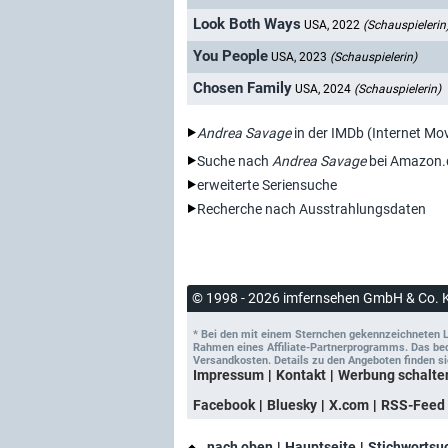
Look Both Ways
USA, 2022
(Schauspielerin
You People
USA, 2023
(Schauspielerin)
Chosen Family
USA, 2024
(Schauspielerin)
Andrea Savage
in der IMDb (Internet Mo
Suche nach
Andrea Savage
bei Amazon.
erweiterte Seriensuche
Recherche nach Ausstrahlungsdaten
© 1998 - 2026 imfernsehen GmbH & Co. 
* Bei den mit einem Sternchen gekennzeichneten Lin
Rahmen eines Affiliate-Partnerprogramms. Das bedeu
Versandkosten. Details zu den Angeboten finden si
Impressum
Kontakt
Werbung schalte
Facebook
Bluesky
X.com
RSS-Feed
nach oben
Hauptseite
Stichwortsu