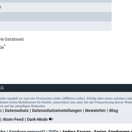
)
vie Database)
*
de
KG
ks handelt es sich um Provisions-Links (Affiliate-Links). Erfolgt über einen solchen Link
tet keine Mehrkosten für Käufer, unterstützt uns aber bei der Finanzierung dieser Websit
ch auf der jeweiligen Webseite.
n
Datenschutz
Datenschutzeinstellungen
Newsletter
Blog
Atom-Feed
Dark-Mode
che
Sendung verpasst?
DVDs
Andrea Savage - Serien, Sendungen 