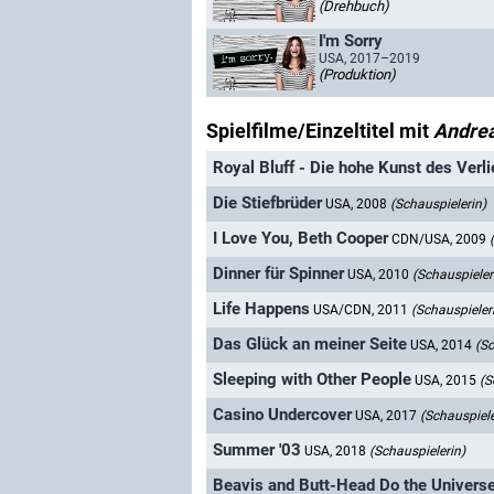
(Drehbuch)
I'm Sorry
USA, 2017–2019
(Produktion)
Spielfilme/Einzeltitel mit
Andre
Royal Bluff - Die hohe Kunst des Verl
Die Stiefbrüder
USA, 2008
(Schauspielerin)
I Love You, Beth Cooper
CDN/USA, 2009
Dinner für Spinner
USA, 2010
(Schauspieler
Life Happens
USA/CDN, 2011
(Schauspieler
Das Glück an meiner Seite
USA, 2014
(Sc
Sleeping with Other People
USA, 2015
(S
Casino Undercover
USA, 2017
(Schauspiele
Summer '03
USA, 2018
(Schauspielerin)
Beavis and Butt-Head Do the Univers