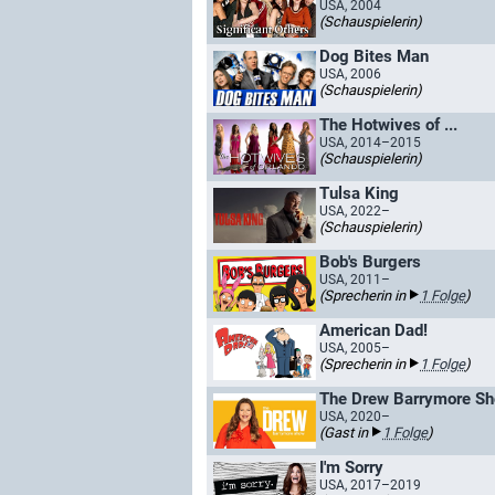
USA, 2004
(Schauspielerin)
Dog Bites Man
USA, 2006
(Schauspielerin)
The Hotwives of ...
USA, 2014–2015
(Schauspielerin)
Tulsa King
USA, 2022–
(Schauspielerin)
Bob's Burgers
USA, 2011–
(Sprecherin in
1 Folge
)
American Dad!
USA, 2005–
(Sprecherin in
1 Folge
)
The Drew Barrymore S
USA, 2020–
(Gast in
1 Folge
)
I'm Sorry
USA, 2017–2019