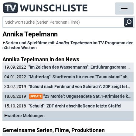
Annika Tepelmann
Serien und Spielfilme mit
Annika Tepelmann
im TV-Programm der
nächsten Wochen
Annika Tepelmann in den News
19.09.2022
"Im Zeichen des Wassermanns": Entführungsdrama mit Götz Schubert ("Wolfsland") in Arbeit
04.01.2022
"Muttertag": Starttermin für neuen "Taunuskrimi" ohne Felicitas Woll
30.07.2019
"Schuld nach Ferdinand von Schirach": ZDF zeigt letzte Staffel
"23 Morde": Ungesendete Sat.1-Krimiserie kommt zu Joyn
18.06.2019
UPDATE
15.10.2018
"Schuld": ZDF dreht abschließende letzte Staffel
weitere Meldungen
Gemeinsame Serien, Filme, Produktionen