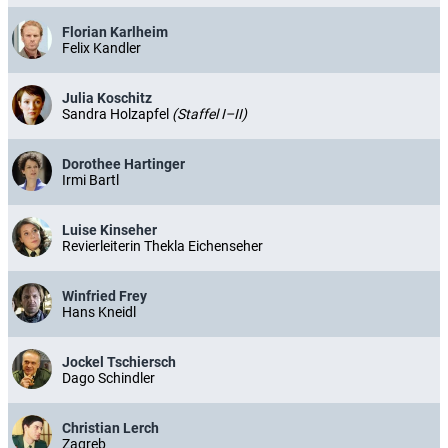
Florian Karlheim
Felix Kandler
Julia Koschitz
Sandra Holzapfel
(Staffel I–II)
Dorothee Hartinger
Irmi Bartl
Luise Kinseher
Revierleiterin Thekla Eichenseher
Winfried Frey
Hans Kneidl
Jockel Tschiersch
Dago Schindler
Christian Lerch
Zagreb