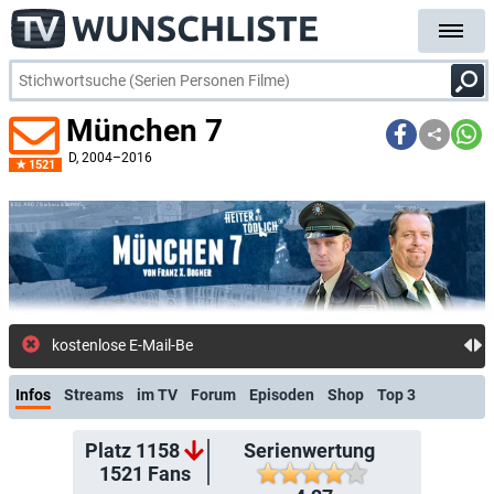
München 7
D
, 2004–2016
1521
kostenlose E-Mail-Benachrichtigung bei Streaming- oder
Infos
Streams
im TV
Forum
Episoden
Shop
Top 3
Platz 1158
Serienwertung
1521
Fans