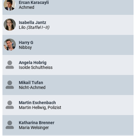
Ercan Karacayli
Achmed
Isabella Jantz
Lilo
(Staffel I–II)
Harry G
Nibbsy
Angela Hobrig
Isolde Schultheiss
Mikail Tufan
Nicht-Achmed
Martin Eschenbach
Martin Hellwig, Polizist
Katharina Brenner
Maria Welsinger