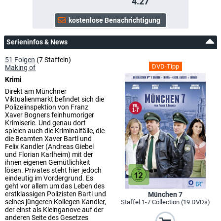
4.27
Serieninfos & News
51 Folgen
(7 Staffeln)
DVD-Tipp
Making of
Krimi
Direkt am Münchner
Viktualienmarkt befindet sich die
Polizeiinspektion von Franz
Xaver Bogners feinhumoriger
Krimiserie. Und genau dort
spielen auch die Kriminalfälle, die
die Beamten Xaver Bartl und
Felix Kandler (Andreas Giebel
und Florian Karlheim) mit der
ihnen eigenen Gemütlichkeit
lösen. Privates steht hier jedoch
eindeutig im Vordergrund. Es
geht vor allem um das Leben des
erstklassigen Polizisten Bartl und
München 7
seines jüngeren Kollegen Kandler,
Staffel 1-7 Collection (19 DVDs)
der einst als Kleinganove auf der
anderen Seite des Gesetzes