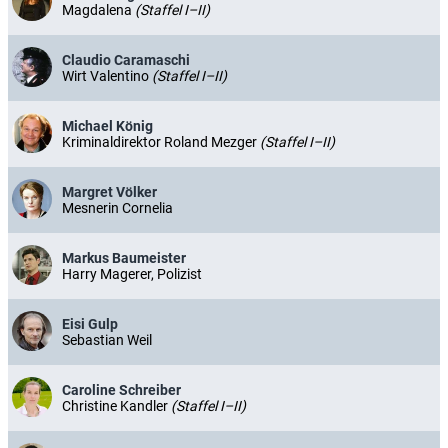
Magdalena
(Staffel I–II)
Claudio Caramaschi
Wirt Valentino
(Staffel I–II)
Michael König
Kriminaldirektor Roland Mezger
(Staffel I–II)
Margret Völker
Mesnerin Cornelia
Markus Baumeister
Harry Magerer, Polizist
Eisi Gulp
Sebastian Weil
Caroline Schreiber
Christine Kandler
(Staffel I–II)