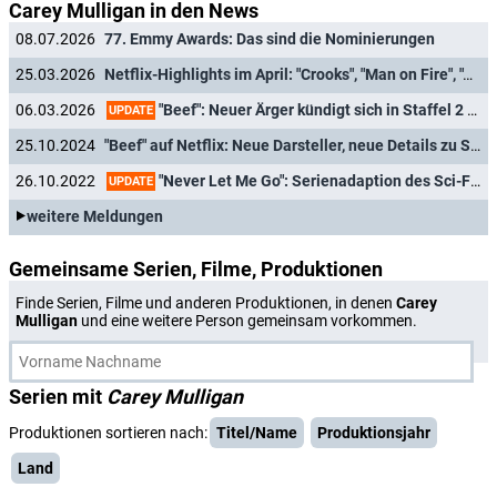
Carey Mulligan in den News
08.07.2026
77. Emmy Awards: Das sind die Nominierungen
25.03.2026
Netflix-Highlights im April: "Crooks", "Man on Fire", "Apex" und "Stranger Things: Tales from '85"
"Beef": Neuer Ärger kündigt sich in Staffel 2 mit Oscar Isaac und Carey Mulligan an
06.03.2026
UPDATE
25.10.2024
"Beef" auf Netflix: Neue Darsteller, neue Details zu Staffel 2
"Never Let Me Go": Serienadaption des Sci-Fi-Thrillers "Alles, was wir geben mussten" abgebrochen
26.10.2022
UPDATE
weitere Meldungen
Gemeinsame Serien, Filme, Produktionen
Finde Serien, Filme und anderen Produktionen, in denen
Carey
Mulligan
und eine weitere Person gemeinsam vorkommen.
Serien mit
Carey Mulligan
Produktionen sortieren nach:
Titel/Name
Produktionsjahr
Land