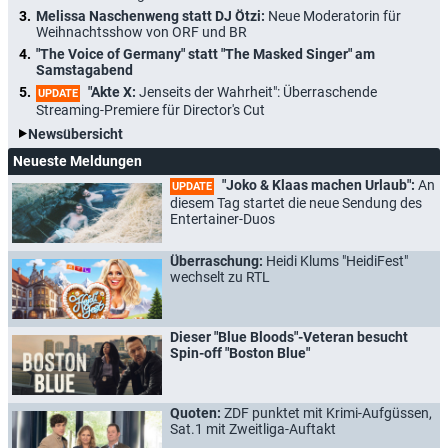
Melissa Naschenweng statt DJ Ötzi:
Neue Moderatorin für
Weihnachtsshow von ORF und BR
"The Voice of Germany" statt "The Masked Singer" am
Samstagabend
"Akte X:
Jenseits der Wahrheit": Überraschende
UPDATE
Streaming-Premiere für Director's Cut
Newsübersicht
Neueste Meldungen
"Joko & Klaas machen Urlaub":
An
UPDATE
diesem Tag startet die neue Sendung des
Entertainer-Duos
Überraschung:
Heidi Klums "HeidiFest"
wechselt zu RTL
Dieser "Blue Bloods"-Veteran besucht
Spin-off "Boston Blue"
Quoten:
ZDF punktet mit Krimi-Aufgüssen,
Sat.1 mit Zweitliga-Auftakt