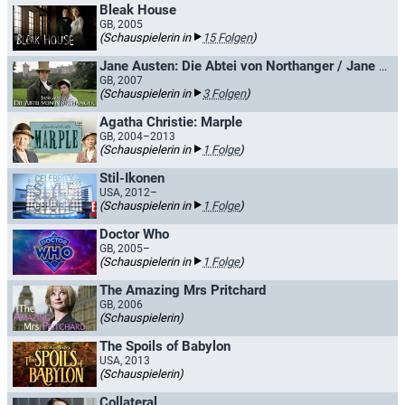
Bleak House
GB, 2005
(Schauspielerin in
15 Folgen
)
Jane Austen: Die Abtei von Northanger / Jane Austens Northanger Abbey
GB, 2007
(Schauspielerin in
3 Folgen
)
Agatha Christie: Marple
GB, 2004–2013
(Schauspielerin in
1 Folge
)
Stil-Ikonen
USA, 2012–
(Schauspielerin in
1 Folge
)
Doctor Who
GB, 2005–
(Schauspielerin in
1 Folge
)
The Amazing Mrs Pritchard
GB, 2006
(Schauspielerin)
The Spoils of Babylon
USA, 2013
(Schauspielerin)
Collateral