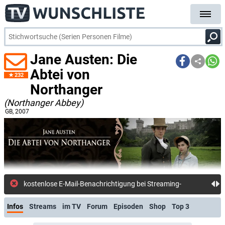
Jane Austen: Die
Abtei von
232
Northanger
(Northanger Abbey)
GB
, 2007
kostenlose E-Mail-Benachrichtigung bei Streaming- oder TV-Start
Infos
Streams
im TV
Forum
Episoden
Shop
Top 3