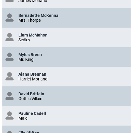
James Morland
Bernadette McKenna
Mrs. Thorpe
Liam McMahon
Sedley
Myles Breen
Mr. King
Alana Brennan
Harriet Morland
David Brittain
Gothic Villain
Pauline Cadell
Maid
Ella Clifton