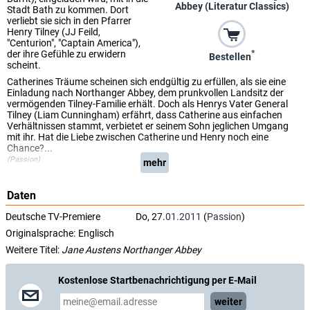
Abbey (Literatur Classics)
Stadt Bath zu kommen. Dort
verliebt sie sich in den Pfarrer
Henry Tilney (JJ Feild,
"Centurion", "Captain America"),
der ihre Gefühle zu erwidern
*
Bestellen
scheint.
Catherines Träume scheinen sich endgültig zu erfüllen, als sie eine
Einladung nach Northanger Abbey, dem prunkvollen Landsitz der
vermögenden Tilney-Familie erhält. Doch als Henrys Vater General
Tilney (Liam Cunningham) erfährt, dass Catherine aus einfachen
Verhältnissen stammt, verbietet er seinem Sohn jeglichen Umgang
mit ihr. Hat die Liebe zwischen Catherine und Henry noch eine
Chance?...
(Passion)
mehr
Daten
Deutsche TV-Premiere
Do, 27.
01.2011
(
Passion
)
Originalsprache:
Englisch
Weitere Titel:
Jane Austens Northanger Abbey
Kostenlose Startbenachrichtigung per E-Mail
weiter