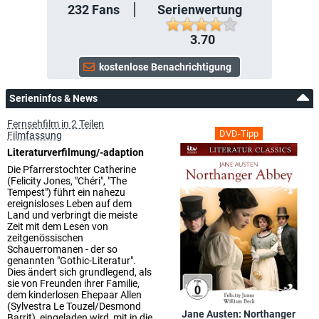
232
Fans
Serienwertung
3.70
Serieninfos & News
Fernsehfilm in 2 Teilen
DVD-Tipp
Filmfassung
Literaturverfilmung/-adaption
Die Pfarrerstochter Catherine
(Felicity Jones, "Chéri", "The
Tempest") führt ein nahezu
ereignisloses Leben auf dem
Land und verbringt die meiste
Zeit mit dem Lesen von
zeitgenössischen
Schauerromanen - der so
genannten "Gothic-Literatur".
Dies ändert sich grundlegend, als
sie von Freunden ihrer Familie,
dem kinderlosen Ehepaar Allen
(Sylvestra Le Touzel/Desmond
Jane Austen: Northanger
Barrit), eingeladen wird, mit in die