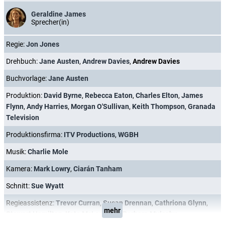
Geraldine James
Sprecher(in)
Regie:
Jon Jones
Drehbuch:
Jane Austen
,
Andrew Davies
,
Andrew Davies
Buchvorlage:
Jane Austen
Produktion:
David Byrne
,
Rebecca Eaton
,
Charles Elton
,
James
Flynn
,
Andy Harries
,
Morgan O'Sullivan
,
Keith Thompson
,
Granada
Television
Produktionsfirma:
ITV Productions
,
WGBH
Musik:
Charlie Mole
Kamera:
Mark Lowry
,
Ciarán Tanham
Schnitt:
Sue Wyatt
Regieassistenz:
Trevor Curran
,
Susan Drennan
,
Cathriona Glynn
,
mehr
Stewart Hamilton
,
Kate McLaughlin
,
Barbara Mulcahy