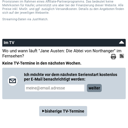
Provisionen im Rahmen eines Affiliate-Partnerprogramms. Das bedeutet keine
Mehrkosten für Käufer, unterstützt uns aber bei der Finanzierung dieser Website. Alle
Preise inkl. MwSt. und ggf. zuzüglich Versandkosten. Details zu den Angeboten finden
sich auf der jeweiligen Webseite.
Streaming-Daten
via
JustWatch.
Im TV
Wo und wann läuft "Jane Austen: Die Abtei von Northanger" im
Fernsehen?
Keine TV-Termine in den nächsten Wochen.
Ich möchte vor dem nächsten Serienstart kostenlos
per E-Mail benachrichtigt werden:
weiter
bisherige TV-Termine