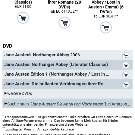
Classics)
ihrer Romane (20
Abbey / Lost in
EUR 11,00
DVDs)
Austen / Emma) (6
ab EUR 113,02**
DVDs)
ab EUR 30,41**
DVD
*
Jane Austen's Northanger Abbey
2006
*
Jane Austen: Northanger Abbey (Literatur Classics)
*
Jane Austen Edition 1 (Northanger Abbey / Lost in Austen / Emma) (6 DVDs)
*
Jane Austen: Die brillanten Verfilmungen ihrer Romane (20 DVDs)
weitere DVDs
*
Suche nach
"Jane Austen: Die Abtei von Northanger"
bei Amazon.de
*
Transparenzhinweis: Für gekennzeichnete Links erhalten wir Provisionen im Rahmen
eines Affiliate-Partnerprogramms. Das bedeutet keine Mehrkosten für Käufer,
unterstützt uns aber bei der Finanzierung dieser Website.
**
günstigster Preis im Amazon.de-Marketplace