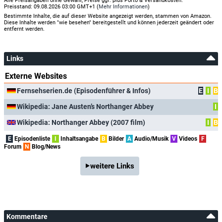
Alle Preisangaben ohne Gewähr, Preise ggf. plus Porto & Versandkosten.
Preisstand: 09.08.2026 03:00 GMT+1 (
Mehr Informationen
)
Bestimmte Inhalte, die auf dieser Website angezeigt werden, stammen von Amazon.
Diese Inhalte werden "wie besehen" bereitgestellt und können jederzeit geändert oder
entfernt werden.
Links
Externe Websites
Fernsehserien.de (Episodenführer & Infos)
E
I
B
Wikipedia: Jane Austen’s Northanger Abbey
I
Wikipedia: Northanger Abbey (2007 film)
I
B
E
Episodenliste
I
Inhaltsangabe
B
Bilder
A
Audio/Musik
V
Videos
F
Forum
N
Blog/News
weitere Links
Kommentare