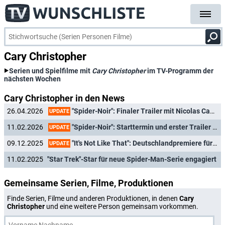
Cary Christopher
Serien und Spielfilme mit
Cary Christopher
im TV-Programm der
nächsten Wochen
Cary Christopher in den News
"Spider-Noir": Finaler Trailer mit Nicolas Cage als strauchelnder Superheld veröffentlicht
26.04.2026
UPDATE
"Spider-Noir": Starttermin und erster Trailer zur düsteren Krimi-Superheldenserie mit Nicolas Cage in Titelrolle
11.02.2026
UPDATE
"It's Not Like That": Deutschlandpremiere für neuen Familienserie mit Scott Foley ("Scandal")
09.12.2025
UPDATE
11.02.2025
"Star Trek"-Star für neue Spider-Man-Serie engagiert
Gemeinsame Serien, Filme, Produktionen
Finde Serien, Filme und anderen Produktionen, in denen
Cary
Christopher
und eine weitere Person gemeinsam vorkommen.