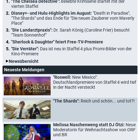
"The Chelsea Detective":
Beliebte Krimiserie startet mit der
vierten Staffel
Disney+- und Hulu-Highlights im August:
"Death in Paradise",
"The Shards" und das Ende für "Die neuen Zauberer vom Waverly
Place"
"Die Landarztpraxis":
Dr. Sarah König (Caroline Frier) besucht
"Team Sonnenhof"
"Sherlock & Daughter" feiert Free-TV-Premiere
"Die Verräter":
Das ist neu in Staffel 4 plus Promi-Bilder von der
Kino-Premiere
Newsübersicht
Neueste Meldungen
"Roswell:
New Mexico":
Deutschlandpremiere von Staffel 4 wird tief
in der Nacht versteckt
"The Shards":
Reich und schön... und tot?!
Melissa Naschenweng statt DJ Ötzi:
Neue
Moderatorin für Weihnachtsshow von ORF
und BR