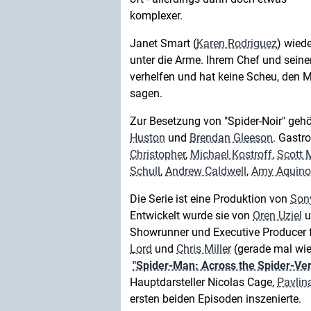
komplexer.
Janet Smart (
Karen Rodriguez
) wiede
unter die Arme. Ihrem Chef und sein
verhelfen und hat keine Scheu, den M
sagen.
Zur Besetzung von "Spider-Noir" ge
Huston
und
Brendan Gleeson
. Gastr
Christopher
,
Michael Kostroff
,
Scott 
Schull
,
Andrew Caldwell
,
Amy Aquino
Die Serie ist eine Produktion von
Sony
Entwickelt wurde sie von
Oren Uziel
u
Showrunner und Executive Producer 
Lord
und
Chris Miller
(gerade mal wi
"Spider-Man: Across the Spider-Ve
Hauptdarsteller Nicolas Cage,
Pavlin
ersten beiden Episoden inszenierte.