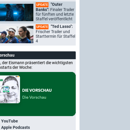
"Outer
UPDATE
Banks":
Finaler Trailer
für fünften und letzte
Staffel veröffentlicht
"Ted Lasso":
UPDATE
Frischer Trailer und
Starttermin für Staffel
4
Vorschau
, der Eismann präsentiert die wichtigsten
nstarts der Woche:
i YouTube
i Apple Podcasts