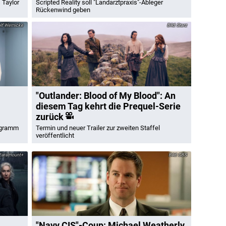
 Taylor
Scripted Reality soll "Landarztpraxis"-Ableger
Rückenwind geben
f Wernicke
Starz
"Outlander: Blood of My Blood": An
diesem Tag kehrt die Prequel-Serie
zurück
ogramm
Termin und neuer Trailer zur zweiten Staffel
veröffentlicht
aramount+
CBS
"Navy CIS"-Coup: Michael Weatherly