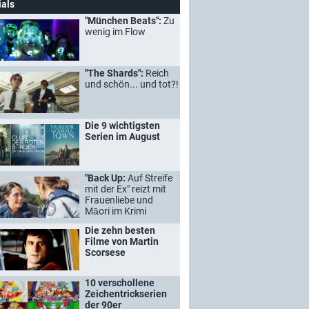
ials
"München Beats":
Zu
wenig im Flow
"The Shards":
Reich
und schön... und tot?!
Die 9 wichtigsten
Serien im August
"Back Up:
Auf Streife
mit der Ex" reizt mit
Frauenliebe und
Māori im Krimi
Die zehn besten
Filme von Martin
Scorsese
10 verschollene
Zeichentrickserien
der 90er