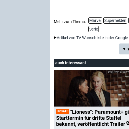
Marvel
Superhelden
Mehr zum Thema:
Serie
Artikel von TV Wunschliste in der Google
▼ z
auch interessant
Ryan Green/
"Lioness": Paramount+ gi
UPDATE
Starttermin für dritte Staffel
bekannt, veröffentlicht Trailer