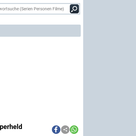
uperheld