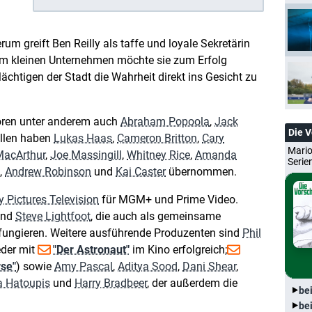
rum greift Ben Reilly als taffe und loyale Sekretärin
em kleinen Unternehmen möchte sie zum Erfolg
ächtigen der Stadt die Wahrheit direkt ins Gesicht zu
hören unter anderem auch
Abraham Popoola
,
Jack
Die 
ollen haben
Lukas Haas
,
Cameron Britton
,
Cary
Mario
MacArthur
,
Joe Massingill
,
Whitney Rice
,
Amanda
Serie
,
Andrew Robinson
und
Kai Caster
übernommen.
 Pictures Television
für MGM+ und Prime Video.
nd
Steve Lightfoot
, die auch als gemeinsame
fungieren. Weitere ausführende Produzenten sind
Phil
eder mit
"Der Astronaut"
im Kino erfolgreich;
rse"
) sowie
Amy Pascal
,
Aditya Sood
,
Dani Shear
,
a Hatoupis
und
Harry Bradbeer
, der außerdem die
be
be