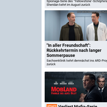
Spionage-Serie des "Yellowstone"-Schöpfers
Sheridan kehrt im August zurück
MDR/Saxonia Media/Rudol
"In aller Freundschaft":
Rückkehrtermin nach langer
Sommerpause
Sachsenklinik kehrt demnächst ins ARD-Pr
zurück
P
Verliert Mafia-Serie
UPDATE