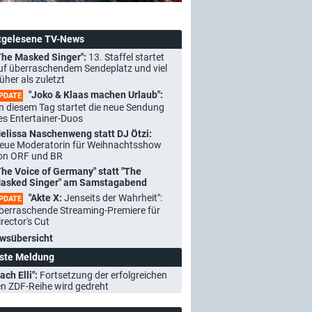
tgelesene TV-News
The Masked Singer":
13. Staffel startet
uf überraschendem Sendeplatz und viel
rüher als zuletzt
"Joko & Klaas machen Urlaub":
PDATE
n diesem Tag startet die neue Sendung
es Entertainer-Duos
elissa Naschenweng statt DJ Ötzi:
eue Moderatorin für Weihnachtsshow
on ORF und BR
The Voice of Germany" statt "The
asked Singer" am Samstagabend
"Akte X:
Jenseits der Wahrheit":
PDATE
berraschende Streaming-Premiere für
irector's Cut
wsübersicht
ste Meldung
ach Elli":
Fortsetzung der erfolgreichen
n ZDF-Reihe wird gedreht