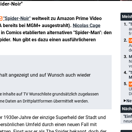
ider-Noir"
Meis
"Spider-Noir"
weltweit zu Amazon Prime Video
"
SA bereits bei MGM+ ausgestrahlt).
Nicolas Cage
a
s in Comics etablierten alternativen "Spider-Man": den
f
Spider. Nun gibt es dazu einen ausführlicheren
U
A
d
M
N
v
"
M
U
Ü
D
Ne
Näch
"Einf
er 1930er-Jahre der einzige Superheld der Stadt und
neue
ersönlichen Umfeld durch einen neuen Fall mit
zen. Einst war er als The Spider bekannt, doch der