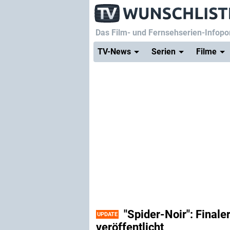
Das Film- und Fernsehserien-Infopor
TV-News
Serien
Filme
"Spider-Noir": Finale
UPDATE
veröffentlicht