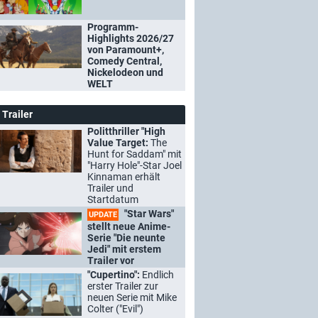
Programm-
Highlights 2026/27
von Paramount+,
Comedy Central,
Nickelodeon und
WELT
Trailer
Politthriller "High
Value Target:
The
Hunt for Saddam" mit
"Harry Hole"-Star Joel
Kinnaman erhält
Trailer und
Startdatum
"Star Wars"
UPDATE
stellt neue Anime-
Serie "Die neunte
Jedi" mit erstem
Trailer vor
"Cupertino":
Endlich
erster Trailer zur
neuen Serie mit Mike
Colter ("Evil")