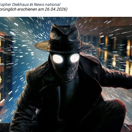
topher Diekhaus
in
News national
prünglich erschienen am 26.04.2026)