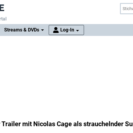
tal
Streams & DVDs
Log-In
r Trailer mit Nicolas Cage als strauchelnder S