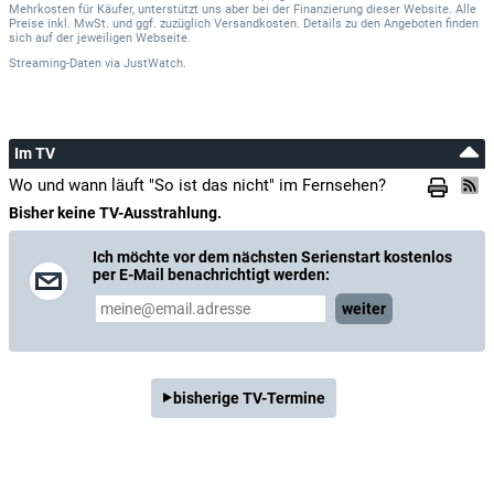
Mehrkosten für Käufer, unterstützt uns aber bei der Finanzierung dieser Website. Alle
Preise inkl. MwSt. und ggf. zuzüglich Versandkosten. Details zu den Angeboten finden
sich auf der jeweiligen Webseite.
Streaming-Daten
via
JustWatch.
Im TV
Wo und wann läuft "So ist das nicht" im Fernsehen?
Bisher keine TV-Ausstrahlung.
Ich möchte vor dem nächsten Serienstart kostenlos
per E-Mail benachrichtigt werden:
weiter
bisherige TV-Termine