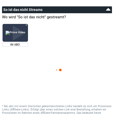
So ist das nicht Streams
Wo wird "So ist das nicht" gestreamt?
IM ABO
* Bei den mit einem Sternchen gekennzeichneten Links handelt es sich um Provisions-
Links (Affiliate-Links). Erfolgt über einen solchen Link eine Bestellung, erhalten wir
Provisionen im Rahmen eines Affiliate-Partnerprogramms. Das bedeutet keine