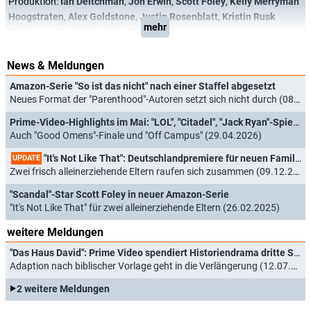
Produktion:
Ian Deitchman
,
Jon Erwin
,
Scott Foley
,
Kelly Merryman
Hoogstraten
,
Alex Goldstone
,
Justin Rosenblatt
,
Kristin Rusk
mehr
Robinson
,
Moshe Bardach
,
Garrett Lerner
News & Meldungen
Amazon-Serie "So ist das nicht" nach einer Staffel abgesetzt
Neues Format der "Parenthood"-Autoren setzt sich nicht durch (08.07.2026)
Prime-Video-Highlights im Mai: "LOL", "Citadel", "Jack Ryan"-Spielfilm und "Spider-Noir"
Auch "Good Omens"-Finale und "Off Campus" (29.04.2026)
"It's Not Like That": Deutschlandpremiere für neuen Familienserie mit Scott Foley ("Scandal")
UPDATE
Zwei frisch alleinerziehende Eltern raufen sich zusammen (09.12.2025)
"Scandal"-Star Scott Foley in neuer Amazon-Serie
"It's Not Like That" für zwei alleinerziehende Eltern (26.02.2025)
weitere Meldungen
"Das Haus David": Prime Video spendiert Historiendrama dritte Staffel
Adaption nach biblischer Vorlage geht in die Verlängerung (12.07.2026)
2 weitere Meldungen