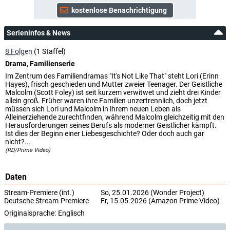
Serieninfos & News
8 Folgen
(1 Staffel)
Drama, Familienserie
Im Zentrum des Familiendramas "It's Not Like That" steht Lori (Erinn
Hayes), frisch geschieden und Mutter zweier Teenager. Der Geistliche
Malcolm (Scott Foley) ist seit kurzem verwitwet und zieht drei Kinder
allein groß. Früher waren ihre Familien unzertrennlich, doch jetzt
müssen sich Lori und Malcolm in ihrem neuen Leben als
Alleinerziehende zurechtfinden, während Malcolm gleichzeitig mit den
Herausforderungen seines Berufs als moderner Geistlicher kämpft.
Ist dies der Beginn einer Liebesgeschichte? Oder doch auch gar
nicht?...
(RD/Prime Video)
Daten
Stream-Premiere (int.)
So, 25.01.2026 (Wonder Project)
Deutsche Stream-Premiere
Fr, 15.05.2026 (Amazon Prime Video)
Originalsprache:
Englisch