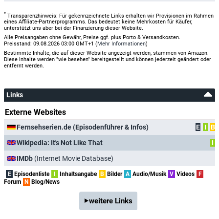
*
Transparenzhinweis: Für gekennzeichnete Links erhalten wir Provisionen im Rahmen
eines Affiliate-Partnerprogramms. Das bedeutet keine Mehrkosten für Käufer,
unterstützt uns aber bei der Finanzierung dieser Website.
Alle Preisangaben ohne Gewähr, Preise ggf. plus Porto & Versandkosten.
Preisstand: 09.08.2026 03:00 GMT+1 (
Mehr Informationen
)
Bestimmte Inhalte, die auf dieser Website angezeigt werden, stammen von Amazon.
Diese Inhalte werden "wie besehen" bereitgestellt und können jederzeit geändert oder
entfernt werden.
Links
Externe Websites
Fernsehserien.de (Episodenführer & Infos)
E
I
B
Wikipedia: It's Not Like That
I
IMDb
(Internet Movie Database)
E
Episodenliste
I
Inhaltsangabe
B
Bilder
A
Audio/Musik
V
Videos
F
Forum
N
Blog/News
weitere Links