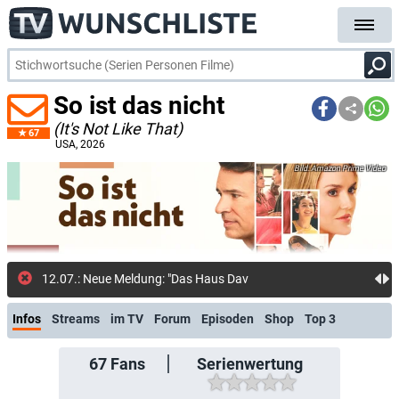
So ist das nicht
(It's Not Like That)
67
USA
, 2026
Amazon Prime Video
12.07.: Neue Meldung: "Das Haus David": Prime Video
Infos
Streams
im TV
Forum
Episoden
Shop
Top 3
67
Fans
Serienwertung