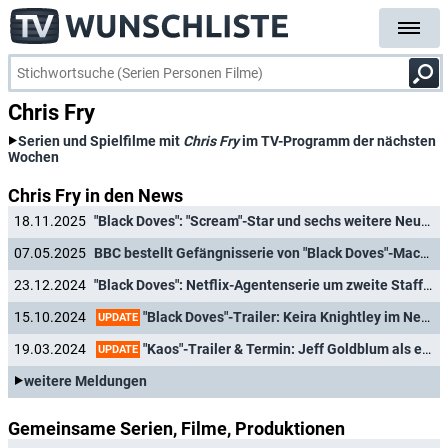
Chris Fry
Serien und Spielfilme mit
Chris Fry
im TV-Programm der nächsten
Wochen
Chris Fry in den News
18.11.2025
"Black Doves": "Scream"-Star und sechs weitere Neuzugänge für Staffel 2 der Netflix-Serie verpflichtet
07.05.2025
BBC bestellt Gefängnisserie von "Black Doves"-Machern
23.12.2024
"Black Doves": Netflix-Agentenserie um zweite Staffel verlängert
"Black Doves"-Trailer: Keira Knightley im Netflix-Spionagethriller mit Ben Whishaw
15.10.2024
UPDATE
"Kaos"-Trailer & Termin: Jeff Goldblum als exzentrischer Zeus in neuer Netflix-Comedy
19.03.2024
UPDATE
weitere Meldungen
Gemeinsame Serien, Filme, Produktionen