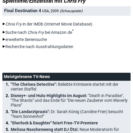
Spielfilme/Einzeltitel mit
Chris Fry
Final Destination 4
USA, 2009
(Schauspieler)
Chris Fry
in der IMDb (Internet Movie Database)
*
Suche nach
Chris Fry
bei Amazon.de
erweiterte Seriensuche
Recherche nach Ausstrahlungsdaten
Meistgelesene TV-News
"The Chelsea Detective":
Beliebte Krimiserie startet mit der
vierten Staffel
Disney+- und Hulu-Highlights im August:
"Death in Paradise",
"The Shards" und das Ende für "Die neuen Zauberer vom Waverly
Place"
"Die Landarztpraxis":
Dr. Sarah König (Caroline Frier) besucht
"Team Sonnenhof"
"Sherlock & Daughter" feiert Free-TV-Premiere
Melissa Naschenweng statt DJ Ötzi:
Neue Moderatorin für