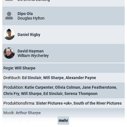
Dipo Ola
Douglas Hylton
Daniel Rigby
David Hayman
William Wycherley
Regie:
Will Sharpe
Drehbuch:
Ed Sinclair
,
Will Sharpe
,
Alexander Payne
Produktion:
Katie Carpenter
,
Olivia Colman
,
Jane Featherstone
,
Chris Fry
,
Will Sharpe
,
Ed Sinclair
,
Serena Thompson
Produktionsfirma:
Sister Pictures <uk>
,
South of the River Pictures
Musik:
Arthur Sharpe
mehr
Schnitt:
Elen Pierce Lewis