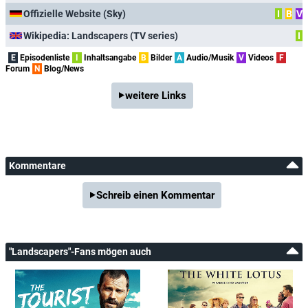
Offizielle Website (Sky)
I
B
V
Wikipedia: Landscapers (TV series)
I
E
Episodenliste
I
Inhaltsangabe
B
Bilder
A
Audio/Musik
V
Videos
F
Forum
N
Blog/News
weitere Links
Kommentare
Schreib einen Kommentar
"Landscapers"-Fans mögen auch