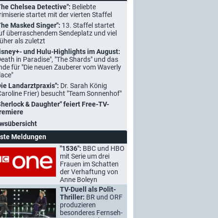
The Chelsea Detective":
Beliebte
rimiserie startet mit der vierten Staffel
The Masked Singer":
13. Staffel startet
uf überraschendem Sendeplatz und viel
rüher als zuletzt
isney+- und Hulu-Highlights im August:
Death in Paradise", "The Shards" und das
nde für "Die neuen Zauberer vom Waverly
lace"
Die Landarztpraxis":
Dr. Sarah König
Caroline Frier) besucht "Team Sonnenhof"
Sherlock & Daughter" feiert Free-TV-
remiere
wsübersicht
ste Meldungen
"1536":
BBC und HBO
mit Serie um drei
Frauen im Schatten
der Verhaftung von
Anne Boleyn
TV-Duell als Polit-
Thriller:
BR und ORF
produzieren
besonderes Fernseh-