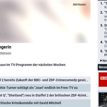
"
Passion
K
"
a
f
D
"
E
P
"
(
ngerin
"
Atkinson
P
Ne
nson
im TV-Programm der nächsten Wochen
Neue
l 2 bereits Zukunft der BBC- und ZDF-Crimecomedy gesichert
hie Turner schlägt als "Joan" endlich im Free-TV zu
"Ludwig": Mark Bonnar ("Dept Q", "Shetland") neu in Staffel 2 der britischen ZDF-Krimiserie dabei
britische Krimikomödie mit David Mitchell