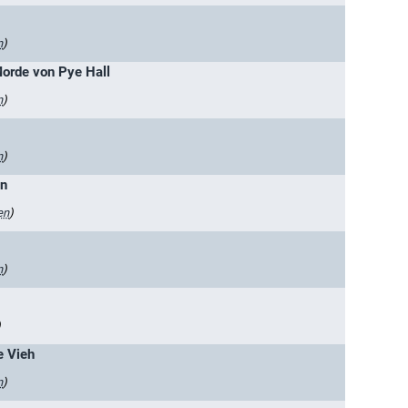
n
)
orde von Pye Hall
n
)
n
)
en
en
)
n
)
)
e Vieh
n
)