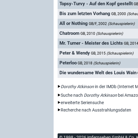
Topsy-Turvy - Auf den Kopf gestellt
GB
Bis zum letzten Vorhang
GB, 2000
(Schau
All or Nothing
GB/F, 2002
(Schauspielerin)
Chatroom
GB, 2010
(Schauspielerin)
Mr. Turner - Meister des Lichts
GB, 201
Peter & Wendy
GB, 2015
(Schauspielerin)
Peterloo
GB, 2018
(Schauspielerin)
Die wundersame Welt des Louis Wain
Dorothy Atkinson
in der IMDb (Internet 
Suche nach
Dorothy Atkinson
bei Amazo
erweiterte Seriensuche
Recherche nach Ausstrahlungsdaten
© 1998 - 2026 imfernsehen GmbH & Co. 