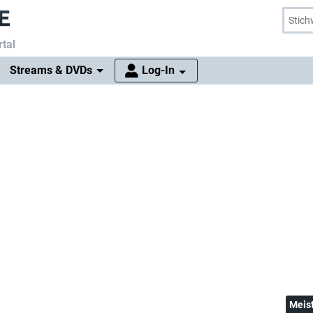
tal
Streams & DVDs
Log-In
Meis