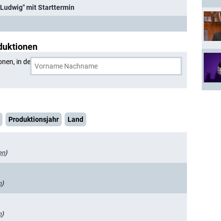
Ludwig" mit Starttermin
duktionen
onen, in denen
Dorothy Atkinson
und eine weitere Person
Produktionsjahr
Land
en
)
n
)
n
)