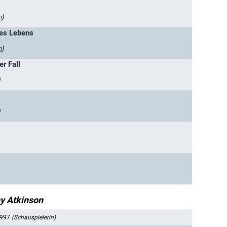
n
)
des Lebens
n
)
er Fall
)
)
y Atkinson
1997
(Schauspielerin)