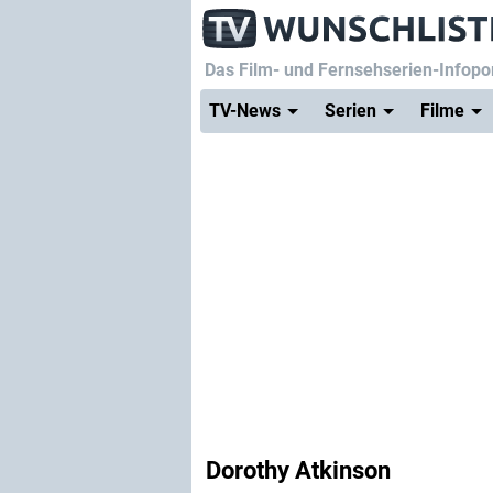
Das Film- und Fernsehserien-Infopor
TV-News
Serien
Filme
Dorothy Atkinson