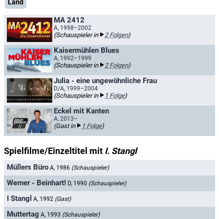
Land
MA 2412
A, 1998–2002
(Schauspieler in
2 Folgen
)
Kaisermühlen Blues
A, 1992–1999
(Schauspieler in
2 Folgen
)
Julia - eine ungewöhnliche Frau
D/A, 1999–2004
(Schauspieler in
1 Folge
)
Eckel mit Kanten
A, 2013–
(Gast in
1 Folge
)
Spielfilme/Einzeltitel mit
I. Stangl
Müllers Büro
A, 1986
(Schauspieler)
Werner - Beinhart!
D, 1990
(Schauspieler)
I Stangl
A, 1992
(Gast)
Muttertag
A, 1993
(Schauspieler)