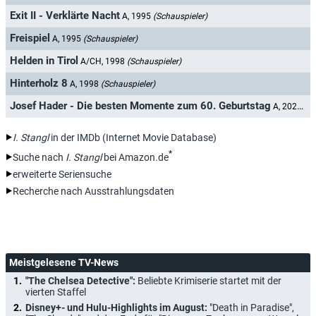
Exit II - Verklärte Nacht
A, 1995
(Schauspieler)
Freispiel
A, 1995
(Schauspieler)
Helden in Tirol
A/CH, 1998
(Schauspieler)
Hinterholz 8
A, 1998
(Schauspieler)
Josef Hader - Die besten Momente zum 60. Geburtstag
A, 2022
(Ga
I. Stangl
in der IMDb (Internet Movie Database)
*
Suche nach
I. Stangl
bei Amazon.de
erweiterte Seriensuche
Recherche nach Ausstrahlungsdaten
Meistgelesene TV-News
"The Chelsea Detective":
Beliebte Krimiserie startet mit der
vierten Staffel
Disney+- und Hulu-Highlights im August:
"Death in Paradise",