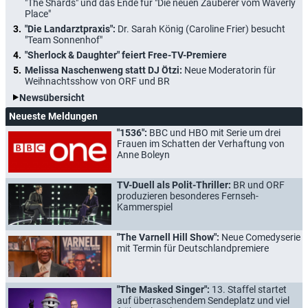
"The Shards" und das Ende für "Die neuen Zauberer vom Waverly
Place"
"Die Landarztpraxis":
Dr. Sarah König (Caroline Frier) besucht
"Team Sonnenhof"
"Sherlock & Daughter" feiert Free-TV-Premiere
Melissa Naschenweng statt DJ Ötzi:
Neue Moderatorin für
Weihnachtsshow von ORF und BR
Newsübersicht
Neueste Meldungen
"1536":
BBC und HBO mit Serie um drei
Frauen im Schatten der Verhaftung von
Anne Boleyn
TV-Duell als Polit-Thriller:
BR und ORF
produzieren besonderes Fernseh-
Kammerspiel
"The Varnell Hill Show":
Neue Comedyserie
mit Termin für Deutschlandpremiere
"The Masked Singer":
13. Staffel startet
auf überraschendem Sendeplatz und viel