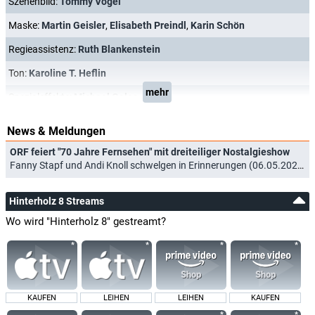
Szenenbild:
Tommy Vögel
Maske:
Martin Geisler
,
Elisabeth Preindl
,
Karin Schön
Regieassistenz:
Ruth Blankenstein
Ton:
Karoline T. Heflin
mehr
Spezialeffekte:
Michael Goles
News & Meldungen
ORF feiert "70 Jahre Fernsehen" mit dreiteiliger Nostalgieshow
Fanny Stapf und Andi Knoll schwelgen in Erinnerungen (06.05.2025)
Hinterholz 8 Streams
Wo wird "Hinterholz 8" gestreamt?
KAUFEN
LEIHEN
LEIHEN
KAUFEN