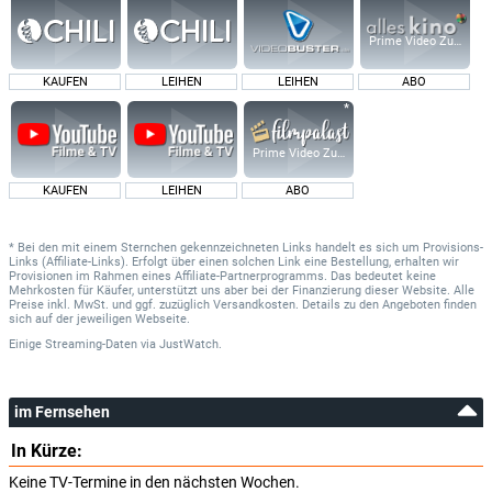
Prime Video Zusatz-K
KAUFEN
LEIHEN
LEIHEN
ABO
Prime Video Zusatz-Kanäle
KAUFEN
LEIHEN
ABO
* Bei den mit einem Sternchen gekennzeichneten Links handelt es sich um Provisions-
Links (Affiliate-Links). Erfolgt über einen solchen Link eine Bestellung, erhalten wir
Provisionen im Rahmen eines Affiliate-Partnerprogramms. Das bedeutet keine
Mehrkosten für Käufer, unterstützt uns aber bei der Finanzierung dieser Website. Alle
Preise inkl. MwSt. und ggf. zuzüglich Versandkosten. Details zu den Angeboten finden
sich auf der jeweiligen Webseite.
Einige Streaming-Daten
via
JustWatch.
im Fernsehen
In Kürze:
Keine TV-Termine in den nächsten Wochen.