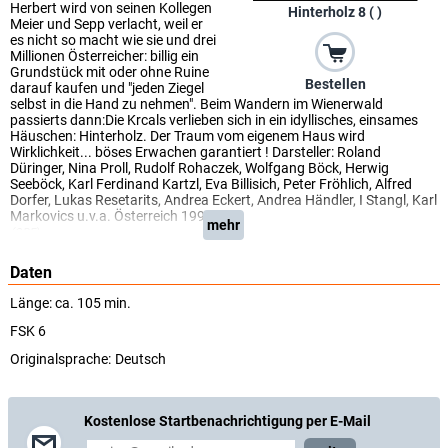
Herbert wird von seinen Kollegen
Hinterholz 8 ( )
Meier und Sepp verlacht, weil er
es nicht so macht wie sie und drei
Millionen Österreicher: billig ein
Grundstück mit oder ohne Ruine
Bestellen
darauf kaufen und "jeden Ziegel
selbst in die Hand zu nehmen". Beim Wandern im Wienerwald
passierts dann:Die Krcals verlieben sich in ein idyllisches, einsames
Häuschen: Hinterholz. Der Traum vom eigenem Haus wird
Wirklichkeit... böses Erwachen garantiert ! Darsteller: Roland
Düringer, Nina Proll, Rudolf Rohaczek, Wolfgang Böck, Herwig
Seeböck, Karl Ferdinand Kartzl, Eva Billisich, Peter Fröhlich, Alfred
Dorfer, Lukas Resetarits, Andrea Eckert, Andrea Händler, I Stangl, Karl
Markovics u.v.a. Österreich 1997.
mehr
(ORF)
Daten
Länge: ca. 105 min.
FSK 6
Originalsprache:
Deutsch
Kostenlose Startbenachrichtigung per E-Mail