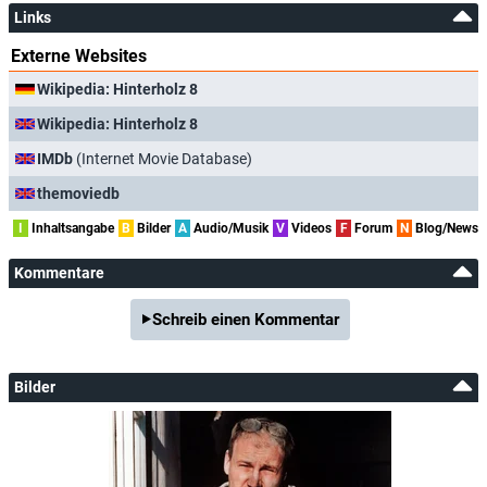
Links
Externe Websites
Wikipedia: Hinterholz 8
Wikipedia: Hinterholz 8
IMDb
(Internet Movie Database)
themoviedb
I
Inhaltsangabe
B
Bilder
A
Audio/Musik
V
Videos
F
Forum
N
Blog/News
Kommentare
Schreib einen Kommentar
Bilder