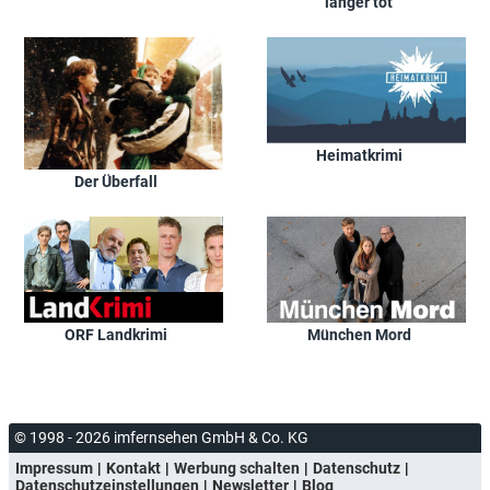
länger tot
Heimatkrimi
Der Überfall
ORF Landkrimi
München Mord
© 1998 - 2026 imfernsehen GmbH & Co. KG
Impressum
Kontakt
Werbung schalten
Datenschutz
Datenschutzeinstellungen
Newsletter
Blog