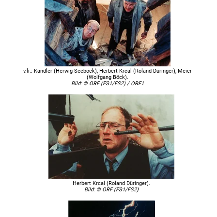
v.li.: Kandler (Herwig Seeböck), Herbert Krcal (Roland Düringer), Meier
(Wolfgang Böck).
Bild: © ORF (FS1/FS2) / ORF1
Herbert Krcal (Roland Düringer).
Bild: © ORF (FS1/FS2)