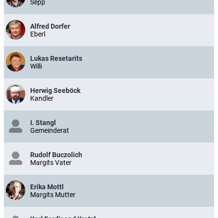
Sepp
Alfred Dorfer
Eberl
Lukas Resetarits
Willi
Herwig Seeböck
Kandler
I. Stangl
Gemeinderat
Rudolf Buczolich
Margits Vater
Erika Mottl
Margits Mutter