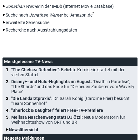
Jonathan Werner
in der IMDb (Internet Movie Database)
*
Suche nach
Jonathan Werner
bei Amazon.de
erweiterte Seriensuche
Recherche nach Ausstrahlungsdaten
Meistgelesene TV-News
"The Chelsea Detective":
Beliebte Krimiserie startet mit der
vierten Staffel
Disney+- und Hulu-Highlights im August:
"Death in Paradise",
"The Shards" und das Ende für "Die neuen Zauberer vom Waverly
Place"
"Die Landarztpraxis":
Dr. Sarah König (Caroline Frier) besucht
"Team Sonnenhof"
"Sherlock & Daughter" feiert Free-TV-Premiere
Melissa Naschenweng statt DJ Ötzi:
Neue Moderatorin für
Weihnachtsshow von ORF und BR
Newsübersicht
Neueste Meldungen