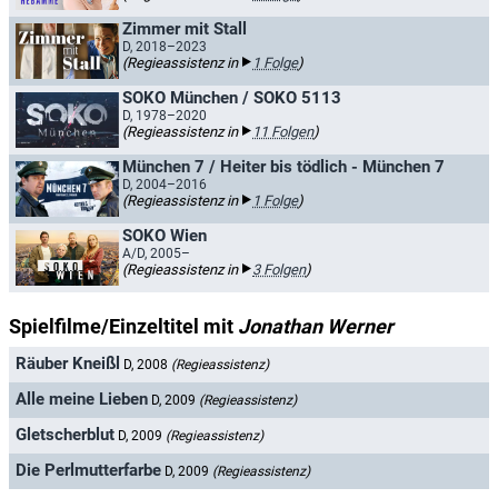
Zimmer mit Stall
D, 2018–2023
(Regieassistenz in
1 Folge
)
SOKO München / SOKO 5113
D, 1978–2020
(Regieassistenz in
11 Folgen
)
München 7 / Heiter bis tödlich - München 7
D, 2004–2016
(Regieassistenz in
1 Folge
)
SOKO Wien
A/D, 2005–
(Regieassistenz in
3 Folgen
)
Spielfilme/Einzeltitel mit
Jonathan Werner
Räuber Kneißl
D, 2008
(Regieassistenz)
Alle meine Lieben
D, 2009
(Regieassistenz)
Gletscherblut
D, 2009
(Regieassistenz)
Die Perlmutterfarbe
D, 2009
(Regieassistenz)