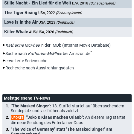
Stille Nacht - Ein Lied für die Welt
D/A, 2018
(Schauspielerin)
The Tiger Rising
USA, 2022
(Schauspielerin)
Love Is in the Air
USA, 2023
(Drehbuch)
Killer Whale
AUS/USA, 2026
(Drehbuch)
Katharine McPhee
in der IMDb (Internet Movie Database)
*
Suche nach
Katharine McPhee
bei Amazon.de
erweiterte Seriensuche
Recherche nach Ausstrahlungsdaten
Meistgelesene TV-News
"The Masked Singer":
13. Staffel startet auf überraschendem
Sendeplatz und viel früher als zuletzt
"Joko & Klaas machen Urlaub":
An diesem Tag startet
UPDATE
die neue Sendung des Entertainer-Duos
"The Voice of Germany" statt "The Masked Singer" am
Samstagabend