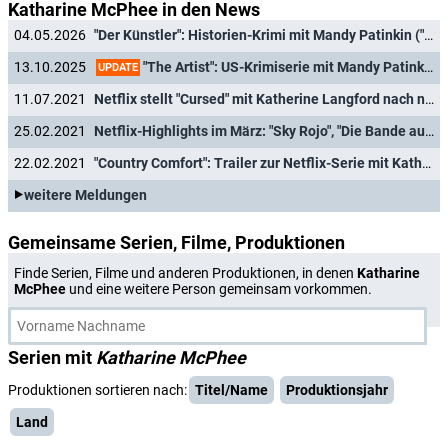
Katharine McPhee in den News
04.05.2026
"Der Künstler": Historien-Krimi mit Mandy Patinkin ("Homeland") und Zachary Quinto ("Heroes") jetzt auch in Deutschland
"The Artist": US-Krimiserie mit Mandy Patinkin und Zachary Quinto mit ausführlichemTrailer
13.10.2025
UPDATE
11.07.2021
Netflix stellt "Cursed" mit Katherine Langford nach nur einer Staffel ein
25.02.2021
Netflix-Highlights im März: "Sky Rojo", "Die Bande aus der Baker Street", "Das Hausboot"
22.02.2021
"Country Comfort": Trailer zur Netflix-Serie mit Katharine McPhee und Eddie Cibrian
weitere Meldungen
Gemeinsame Serien, Filme, Produktionen
Finde Serien, Filme und anderen Produktionen, in denen
Katharine
McPhee
und eine weitere Person gemeinsam vorkommen.
Serien mit
Katharine McPhee
Produktionen sortieren nach:
Titel/Name
Produktionsjahr
Land