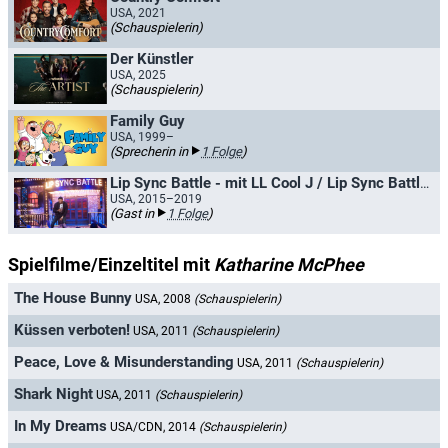
USA, 2021
(Schauspielerin)
Der Künstler
USA, 2025
(Schauspielerin)
Family Guy
USA, 1999–
(Sprecherin in
1 Folge
)
Lip Sync Battle - mit LL Cool J / Lip Sync Battle Shorties - Nick
USA, 2015–2019
(Gast in
1 Folge
)
Spielfilme/Einzeltitel mit
Katharine McPhee
The House Bunny
USA, 2008
(Schauspielerin)
Küssen verboten!
USA, 2011
(Schauspielerin)
Peace, Love & Misunderstanding
USA, 2011
(Schauspielerin)
Shark Night
USA, 2011
(Schauspielerin)
In My Dreams
USA/CDN, 2014
(Schauspielerin)