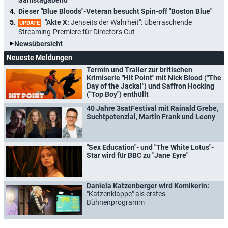
Dieser "Blue Bloods"-Veteran besucht Spin-off "Boston Blue"
"Akte X:
Jenseits der Wahrheit": Überraschende
UPDATE
Streaming-Premiere für Director's Cut
Newsübersicht
Neueste Meldungen
Termin und Trailer zur britischen
Krimiserie "Hit Point" mit Nick Blood ("The
Day of the Jackal") und Saffron Hocking
("Top Boy") enthüllt
40 Jahre 3satFestival mit Rainald Grebe,
Suchtpotenzial, Martin Frank und Leony
"Sex Education"- und "The White Lotus"-
Star wird für BBC zu "Jane Eyre"
Daniela Katzenberger wird Komikerin:
"Katzenklappe" als erstes
Bühnenprogramm