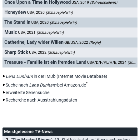
Once Upon a Time in Hollywood
USA, 2019
(Schauspielerin)
Honeydew
USA, 2020
(Schauspielerin)
The Stand In
USA, 2020
(Schauspielerin)
Music
USA, 2021
(Schauspielerin)
Catherine, Lady wider Willen
GB/USA, 2022
(Regie)
Sharp Stick
USA, 2022
(Schauspielerin)
Treasure - Familie ist ein fremdes Land
USA/D/F/PL/H/B, 2024
(Schauspielerin)
Lena Dunham
in der IMDb (Internet Movie Database)
*
Suche nach
Lena Dunham
bei Amazon.de
erweiterte Seriensuche
Recherche nach Ausstrahlungsdaten
Meistgelesene TV-News
"The Masked Singer":
13. Staffel startet auf überraschendem