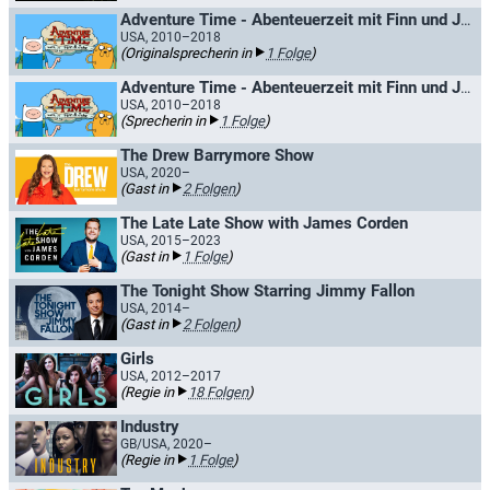
Adventure Time - Abenteuerzeit mit Finn und Jake / Adventure Time: Ferne Länder
USA, 2010–2018
(Originalsprecherin in
1 Folge
)
Adventure Time - Abenteuerzeit mit Finn und Jake / Adventure Time: Ferne Länder
USA, 2010–2018
(Sprecherin in
1 Folge
)
The Drew Barrymore Show
USA, 2020–
(Gast in
2 Folgen
)
The Late Late Show with James Corden
USA, 2015–2023
(Gast in
1 Folge
)
The Tonight Show Starring Jimmy Fallon
USA, 2014–
(Gast in
2 Folgen
)
Girls
USA, 2012–2017
(Regie in
18 Folgen
)
Industry
GB/USA, 2020–
(Regie in
1 Folge
)