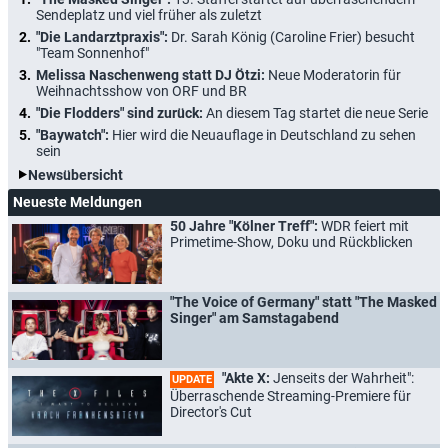
Sendeplatz und viel früher als zuletzt
"Die Landarztpraxis":
Dr. Sarah König (Caroline Frier) besucht
"Team Sonnenhof"
Melissa Naschenweng statt DJ Ötzi:
Neue Moderatorin für
Weihnachtsshow von ORF und BR
"Die Flodders" sind zurück:
An diesem Tag startet die neue Serie
"Baywatch":
Hier wird die Neuauflage in Deutschland zu sehen
sein
Newsübersicht
Neueste Meldungen
50 Jahre "Kölner Treff":
WDR feiert mit
Primetime-Show, Doku und Rückblicken
"The Voice of Germany" statt "The Masked
Singer" am Samstagabend
"Akte X:
Jenseits der Wahrheit":
UPDATE
Überraschende Streaming-Premiere für
Director's Cut