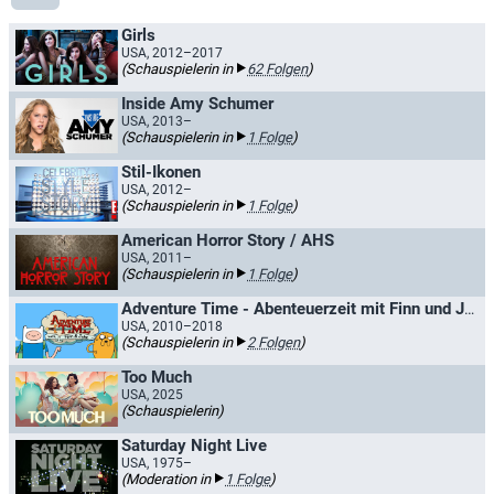
Girls
USA, 2012–2017
(Schauspielerin in
62 Folgen
)
Inside Amy Schumer
USA, 2013–
(Schauspielerin in
1 Folge
)
Stil-Ikonen
USA, 2012–
(Schauspielerin in
1 Folge
)
American Horror Story / AHS
USA, 2011–
(Schauspielerin in
1 Folge
)
Adventure Time - Abenteuerzeit mit Finn und Jake / Adventure Time: Ferne Länder
USA, 2010–2018
(Schauspielerin in
2 Folgen
)
Too Much
USA, 2025
(Schauspielerin)
Saturday Night Live
USA, 1975–
(Moderation in
1 Folge
)