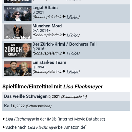
Legal Affairs
D, 2021
(Schauspielerin in
1 Folge
)
München Mord
D/A, 2014–
(Schauspielerin in
1 Folge
)
Der Zürich-Krimi / Borcherts Fall
D, 2016–
(Schauspielerin in
1 Folge
)
Ein starkes Team
D, 1994–
(Schauspielerin in
1 Folge
)
Spielfilme/Einzeltitel mit
Lisa Flachmeyer
Das weiße Schweigen
D, 2021
(Schauspielerin)
Kalt
D, 2022
(Schauspielerin)
Lisa Flachmeyer
in der IMDb (Internet Movie Database)
*
Suche nach
Lisa Flachmeyer
bei Amazon.de