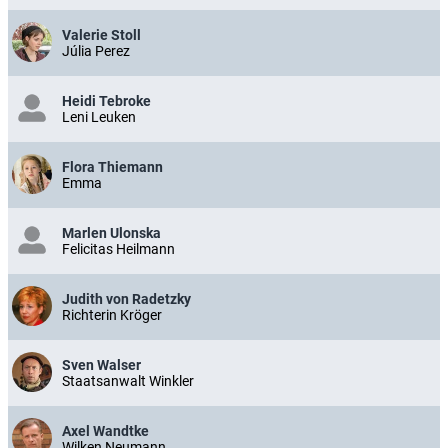
Valerie Stoll
Júlia Perez
Heidi Tebroke
Leni Leuken
Flora Thiemann
Emma
Marlen Ulonska
Felicitas Heilmann
Judith von Radetzky
Richterin Kröger
Sven Walser
Staatsanwalt Winkler
Axel Wandtke
Wilken Neumann