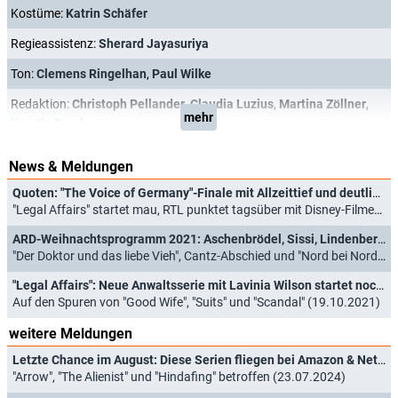
Kostüme:
Katrin Schäfer
Regieassistenz:
Sherard Jayasuriya
Ton:
Clemens Ringelhan
,
Paul Wilke
Redaktion:
Christoph Pellander
,
Claudia Luzius
,
Martina Zöllner
,
mehr
Kerstin Freels
News & Meldungen
Quoten: "The Voice of Germany"-Finale mit Allzeittief und deutlich hinter "Kitchen Impossible"
"Legal Affairs" startet mau, RTL punktet tagsüber mit Disney-Filmen (20.12.2021)
ARD-Weihnachtsprogramm 2021: Aschenbrödel, Sissi, Lindenberg-"Tatort" und KaDeWe
"Der Doktor und das liebe Vieh", Cantz-Abschied und "Nord bei Nordwest"-Special (25.11.2021)
"Legal Affairs": Neue Anwaltsserie mit Lavinia Wilson startet noch vor Weihnachten
Auf den Spuren von "Good Wife", "Suits" und "Scandal" (19.10.2021)
weitere Meldungen
Letzte Chance im August: Diese Serien fliegen bei Amazon & Netflix raus
"Arrow", "The Alienist" und "Hindafing" betroffen (23.07.2024)