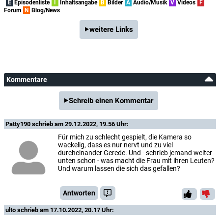
E
Episodenliste
I
Inhaltsangabe
B
Bilder
A
Audio/Musik
V
Videos
F
Forum
N
Blog/News
weitere Links
Kommentare
Schreib einen Kommentar
Patty190
schrieb am 29.12.2022, 19.56 Uhr:
Für mich zu schlecht gespielt, die Kamera so
wackelig, dass es nur nervt und zu viel
durcheinander Gerede. Und - schrieb jemand weiter
unten schon - was macht die Frau mit ihren Leuten?
Und warum lassen die sich das gefallen?
Antworten
ulto
schrieb am 17.10.2022, 20.17 Uhr: