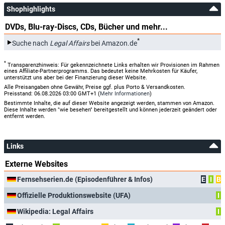
Shophighlights
DVDs, Blu-ray-Discs, CDs, Bücher und mehr...
*
Suche nach
Legal Affairs
bei Amazon.de
*
Transparenzhinweis: Für gekennzeichnete Links erhalten wir Provisionen im Rahmen
eines Affiliate-Partnerprogramms. Das bedeutet keine Mehrkosten für Käufer,
unterstützt uns aber bei der Finanzierung dieser Website.
Alle Preisangaben ohne Gewähr, Preise ggf. plus Porto & Versandkosten.
Preisstand: 06.08.2026 03:00 GMT+1 (
Mehr Informationen
)
Bestimmte Inhalte, die auf dieser Website angezeigt werden, stammen von Amazon.
Diese Inhalte werden "wie besehen" bereitgestellt und können jederzeit geändert oder
entfernt werden.
Links
Externe Websites
Fernsehserien.de (Episodenführer & Infos)
E
I
B
Offizielle Produktionswebsite (UFA)
I
Wikipedia: Legal Affairs
I