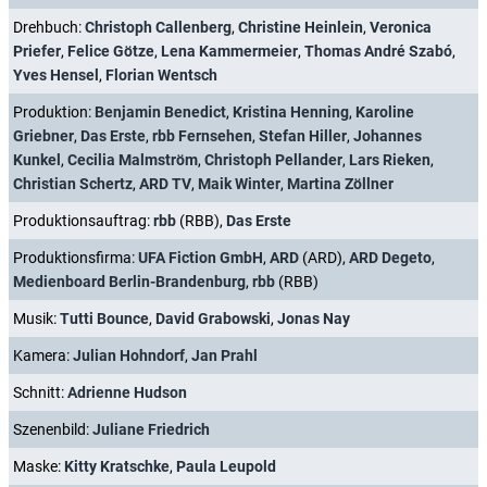
Drehbuch:
Christoph Callenberg
,
Christine Heinlein
,
Veronica
Priefer
,
Felice Götze
,
Lena Kammermeier
,
Thomas André Szabó
,
Yves Hensel
,
Florian Wentsch
Produktion:
Benjamin Benedict
,
Kristina Henning
,
Karoline
Griebner
,
Das Erste
,
rbb Fernsehen
,
Stefan Hiller
,
Johannes
Kunkel
,
Cecilia Malmström
,
Christoph Pellander
,
Lars Rieken
,
Christian Schertz
,
ARD TV
,
Maik Winter
,
Martina Zöllner
Produktionsauftrag:
rbb
(RBB),
Das Erste
Produktionsfirma:
UFA Fiction GmbH
,
ARD
(ARD),
ARD Degeto
,
Medienboard Berlin-Brandenburg
,
rbb
(RBB)
Musik:
Tutti Bounce
,
David Grabowski
,
Jonas Nay
Kamera:
Julian Hohndorf
,
Jan Prahl
Schnitt:
Adrienne Hudson
Szenenbild:
Juliane Friedrich
Maske:
Kitty Kratschke
,
Paula Leupold