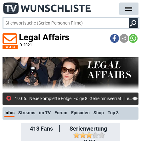
Legal Affairs
D
, 2021
413
19.05.:
Infos
Streams
im TV
Forum
Episoden
Shop
Top 3
413
Fans
Serienwertung