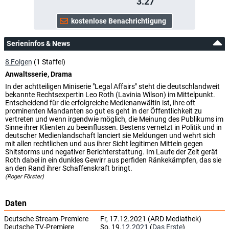
3.27
Serieninfos & News
8 Folgen
(1 Staffel)
Anwaltsserie, Drama
In der achtteiligen Miniserie "Legal Affairs" steht die deutschlandweit
bekannte Rechtsexpertin Leo Roth (Lavinia Wilson) im Mittelpunkt.
Entscheidend für die erfolgreiche Medienanwältin ist, ihre oft
prominenten Mandanten so gut es geht in der Öffentlichkeit zu
vertreten und wenn irgendwie möglich, die Meinung des Publikums im
Sinne ihrer Klienten zu beeinflussen. Bestens vernetzt in Politik und in
deutscher Medienlandschaft lanciert sie Meldungen und wehrt sich
mit allen rechtlichen und aus ihrer Sicht legitimen Mitteln gegen
Shitstorms und negativer Berichterstattung. Im Laufe der Zeit gerät
Roth dabei in ein dunkles Gewirr aus perfiden Ränkekämpfen, das sie
an den Rand ihrer Schaffenskraft bringt.
(Roger Förster)
Daten
Deutsche Stream-Premiere
Fr, 17.12.2021 (ARD Mediathek)
Deutsche TV-Premiere
So, 19.
12.2021
(
Das Erste
)