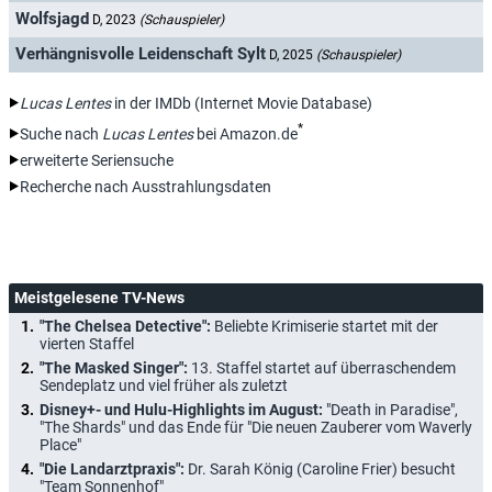
Wolfsjagd
D, 2023
(Schauspieler)
Verhängnisvolle Leidenschaft Sylt
D, 2025
(Schauspieler)
Lucas Lentes
in der IMDb (Internet Movie Database)
*
Suche nach
Lucas Lentes
bei Amazon.de
erweiterte Seriensuche
Recherche nach Ausstrahlungsdaten
Meistgelesene TV-News
"The Chelsea Detective":
Beliebte Krimiserie startet mit der
vierten Staffel
"The Masked Singer":
13. Staffel startet auf überraschendem
Sendeplatz und viel früher als zuletzt
Disney+- und Hulu-Highlights im August:
"Death in Paradise",
"The Shards" und das Ende für "Die neuen Zauberer vom Waverly
Place"
"Die Landarztpraxis":
Dr. Sarah König (Caroline Frier) besucht
"Team Sonnenhof"