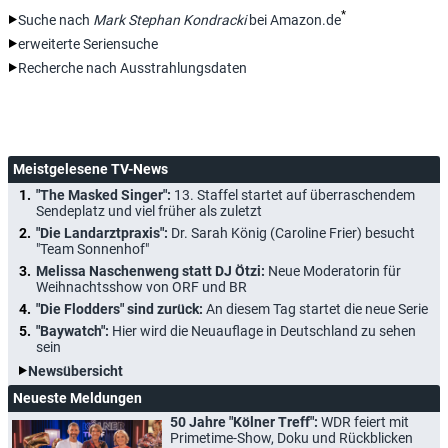
*
Suche nach
Mark Stephan Kondracki
bei Amazon.de
erweiterte Seriensuche
Recherche nach Ausstrahlungsdaten
Meistgelesene TV-News
"The Masked Singer":
13. Staffel startet auf überraschendem
Sendeplatz und viel früher als zuletzt
"Die Landarztpraxis":
Dr. Sarah König (Caroline Frier) besucht
"Team Sonnenhof"
Melissa Naschenweng statt DJ Ötzi:
Neue Moderatorin für
Weihnachtsshow von ORF und BR
"Die Flodders" sind zurück:
An diesem Tag startet die neue Serie
"Baywatch":
Hier wird die Neuauflage in Deutschland zu sehen
sein
Newsübersicht
Neueste Meldungen
50 Jahre "Kölner Treff":
WDR feiert mit
Primetime-Show, Doku und Rückblicken