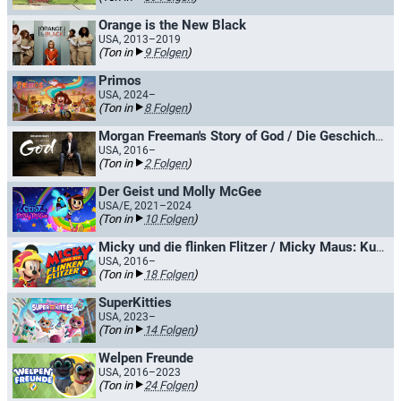
Orange is the New Black
USA, 2013–2019
(Ton in
9 Folgen
)
Primos
USA, 2024–
(Ton in
8 Folgen
)
Morgan Freeman's Story of God / Die Geschichte Gottes mit Morgan Freeman
USA, 2016–
(Ton in
2 Folgen
)
Der Geist und Molly McGee
USA/E, 2021–2024
(Ton in
10 Folgen
)
Micky und die flinken Flitzer / Micky Maus: Kunterbunte Abenteuer
USA, 2016–
(Ton in
18 Folgen
)
SuperKitties
USA, 2023–
(Ton in
14 Folgen
)
Welpen Freunde
USA, 2016–2023
(Ton in
24 Folgen
)