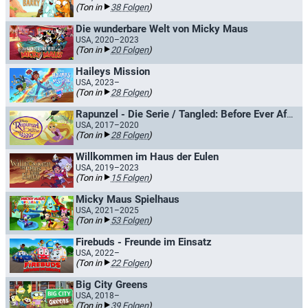
(Ton in
38 Folgen
)
Die wunderbare Welt von Micky Maus
USA, 2020–2023
(Ton in
20 Folgen
)
Haileys Mission
USA, 2023–
(Ton in
28 Folgen
)
Rapunzel - Die Serie / Tangled: Before Ever After
USA, 2017–2020
(Ton in
28 Folgen
)
Willkommen im Haus der Eulen
USA, 2019–2023
(Ton in
15 Folgen
)
Micky Maus Spielhaus
USA, 2021–2025
(Ton in
53 Folgen
)
Firebuds - Freunde im Einsatz
USA, 2022–
(Ton in
22 Folgen
)
Big City Greens
USA, 2018–
(Ton in
39 Folgen
)