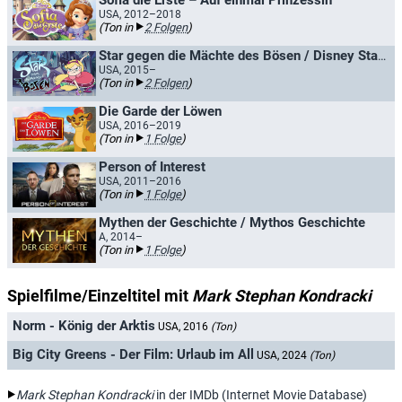
Sofia die Erste – Auf einmal Prinzessin
USA, 2012–2018
(Ton in
2 Folgen
)
Star gegen die Mächte des Bösen / Disney Star gegen die Mächte des Bösen
USA, 2015–
(Ton in
2 Folgen
)
Die Garde der Löwen
USA, 2016–2019
(Ton in
1 Folge
)
Person of Interest
USA, 2011–2016
(Ton in
1 Folge
)
Mythen der Geschichte / Mythos Geschichte
A, 2014–
(Ton in
1 Folge
)
Spielfilme/Einzeltitel mit
Mark Stephan Kondracki
Norm - König der Arktis
USA, 2016
(Ton)
Big City Greens - Der Film: Urlaub im All
USA, 2024
(Ton)
Mark Stephan Kondracki
in der IMDb (Internet Movie Database)