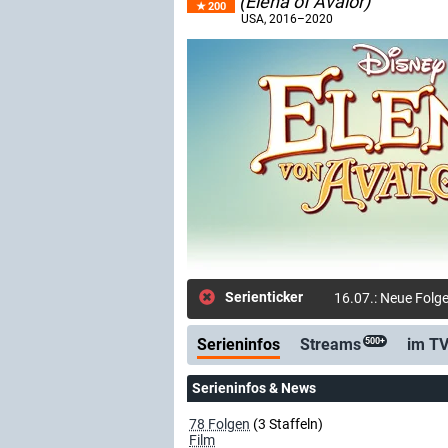
(Elena of Avalor)
200
USA
, 2016–2020
Serienticker
16.07.: Neue Folg
Serieninfos
Streams
im T
500+
Serieninfos & News
78 Folgen
(3 Staffeln)
Film