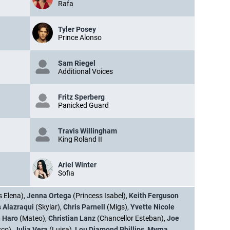
Rafa
Tyler Posey
Prince Alonso
Sam Riegel
Additional Voices
Fritz Sperberg
Panicked Guard
Travis Willingham
King Roland II
Ariel Winter
Sofia
s Elena),
Jenna Ortega
(Princess Isabel),
Keith Ferguson
s Alazraqui
(Skylar),
Chris Parnell
(Migs),
Yvette Nicole
 Haro
(Mateo),
Christian Lanz
(Chancellor Esteban),
Joe
sco),
Julia Vera
(Luisa),
Lou Diamond Phillips
,
Myrna