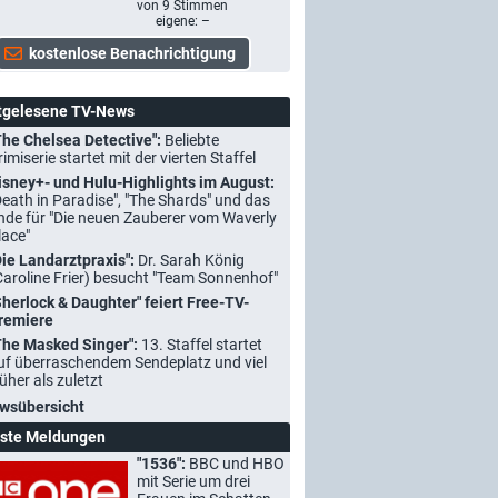
von
9
Stimmen
eigene: –
tgelesene TV-News
The Chelsea Detective":
Beliebte
rimiserie startet mit der vierten Staffel
isney+- und Hulu-Highlights im August:
Death in Paradise", "The Shards" und das
nde für "Die neuen Zauberer vom Waverly
lace"
Die Landarztpraxis":
Dr. Sarah König
Caroline Frier) besucht "Team Sonnenhof"
Sherlock & Daughter" feiert Free-TV-
remiere
The Masked Singer":
13. Staffel startet
uf überraschendem Sendeplatz und viel
rüher als zuletzt
wsübersicht
ste Meldungen
"1536":
BBC und HBO
mit Serie um drei