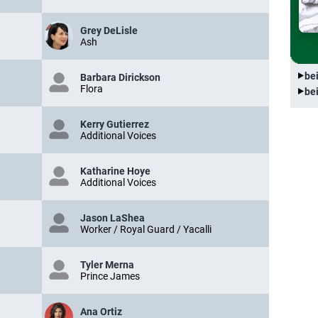
Grey DeLisle
Ash
be
Barbara Dirickson
Flora
be
Kerry Gutierrez
Additional Voices
Katharine Hoye
Additional Voices
Jason LaShea
Worker / Royal Guard / Yacalli
Tyler Merna
Prince James
Ana Ortiz