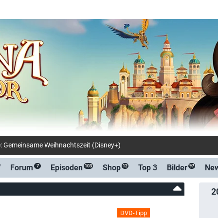
e: Gemeinsame Weihnachtszeit (Disney+)
V
Forum
Episoden
Shop
Top 3
Bilder
Ne
7
103
12
97
2
DVD-Tipp