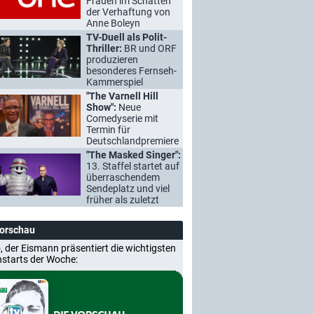
Frauen im Schatten
der Verhaftung von
Anne Boleyn
TV-Duell als Polit-
Thriller:
BR und ORF
produzieren
besonderes Fernseh-
Kammerspiel
"The Varnell Hill
Show":
Neue
Comedyserie mit
Termin für
Deutschlandpremiere
"The Masked Singer":
13. Staffel startet auf
überraschendem
Sendeplatz und viel
früher als zuletzt
Vorschau
, der Eismann präsentiert die wichtigsten
nstarts der Woche: