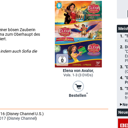
Meis
einer bösen Zauberin
atina zum Oberhaupt des
"
ert.
K
D
, indem auch Sofia die
"
E
P
"
Elena von Avalor,
(
Vols. 1-3 (3 DVDs)
"
P
"
a
*
Bestellen
f
Ne
Neue
016 (Disney Channel U.S.)
017
(
Disney Channel
)