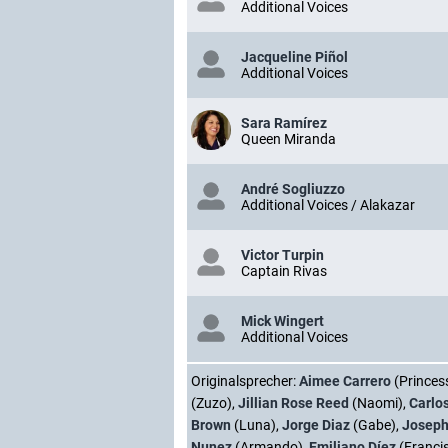
Additional Voices
Jacqueline Piñol
Additional Voices
Sara Ramírez
Queen Miranda
André Sogliuzzo
Additional Voices / Alakazar
Victor Turpin
Captain Rivas
Mick Wingert
Additional Voices
Originalsprecher:
Aimee Carrero
(Princes
(Zuzo),
Jillian Rose Reed
(Naomi),
Carlo
Brown
(Luna),
Jorge Diaz
(Gabe),
Joseph
Nunez
(Armando),
Emiliano Díez
(Franci