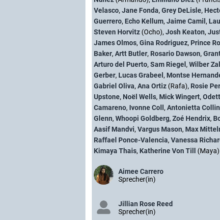
Velasco
,
Jane Fonda
,
Grey DeLisle
,
Hect
Guerrero
,
Echo Kellum
,
Jaime Camil
,
Lau
Steven Horvitz
(Ocho),
Josh Keaton
,
Jus
James Olmos
,
Gina Rodriguez
,
Prince R
Baker
,
Artt Butler
,
Rosario Dawson
,
Gran
Arturo del Puerto
,
Sam Riegel
,
Wilber Za
Gerber
,
Lucas Grabeel
,
Montse Hernand
Gabriel Oliva
,
Ana Ortiz
(Rafa),
Rosie Pe
Upstone
,
Noël Wells
,
Mick Wingert
,
Odet
Camareno
,
Ivonne Coll
,
Antonietta Colli
Glenn
,
Whoopi Goldberg
,
Zoé Hendrix
,
Bo
Aasif Mandvi
,
Vargus Mason
,
Max Mitte
Raffael Ponce-Valencia
,
Vanessa Richa
Kimaya Thais
,
Katherine Von Till
(Maya)
Aimee Carrero
Sprecher(in)
Jillian Rose Reed
Sprecher(in)