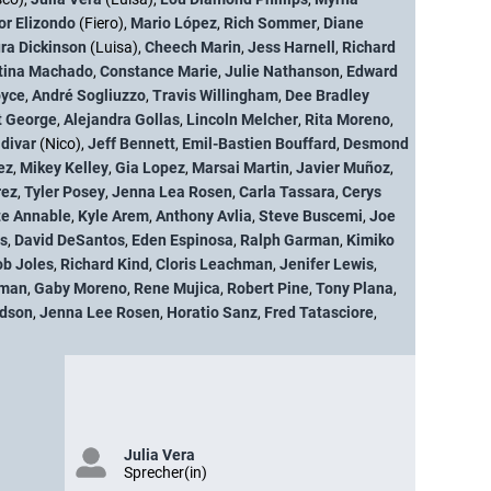
or Elizondo
(Fiero),
Mario López
,
Rich Sommer
,
Diane
ra Dickinson
(Luisa),
Cheech Marin
,
Jess Harnell
,
Richard
tina Machado
,
Constance Marie
,
Julie Nathanson
,
Edward
oyce
,
André Sogliuzzo
,
Travis Willingham
,
Dee Bradley
t George
,
Alejandra Gollas
,
Lincoln Melcher
,
Rita Moreno
,
ldivar
(Nico),
Jeff Bennett
,
Emil-Bastien Bouffard
,
Desmond
ez
,
Mikey Kelley
,
Gia Lopez
,
Marsai Martin
,
Javier Muñoz
,
rez
,
Tyler Posey
,
Jenna Lea Rosen
,
Carla Tassara
,
Cerys
te Annable
,
Kyle Arem
,
Anthony Avlia
,
Steve Buscemi
,
Joe
ns
,
David DeSantos
,
Eden Espinosa
,
Ralph Garman
,
Kimiko
b Joles
,
Richard Kind
,
Cloris Leachman
,
Jenifer Lewis
,
lman
,
Gaby Moreno
,
Rene Mujica
,
Robert Pine
,
Tony Plana
,
rdson
,
Jenna Lee Rosen
,
Horatio Sanz
,
Fred Tatasciore
,
Julia Vera
Sprecher(in)