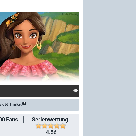
ws &
Links
7
00
Fans
Serienwertung
4.56