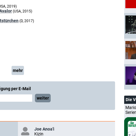
USA, 2019)
Avalor
(USA, 2015)
tstürchen
(D, 2017)
mehr
igung per E-Mail
weiter
Die 
Mario
Serie
Joe Anoa'i
Kizin