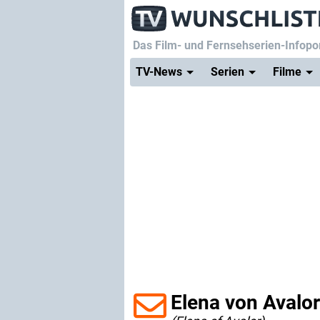
Das Film- und Fernsehserien-Infopor
TV-News
Serien
Filme
Elena von Avalor