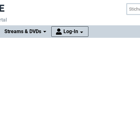
tal
Streams & DVDs
Log-In