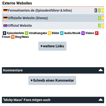
Externe Websites
Fernsehserien.de (Episodenführer & Infos)
E
I
B
Offizielle Website (Disney)
I
B
Official Website
I
B
E
Episodenliste
I
Inhaltsangabe
B
Bilder
A
Audio/Musik
V
Videos
F
Forum
N
Blog/News
weitere Links
Kommentare
Schreib einen Kommentar
"Micky Maus"-Fans mögen auch