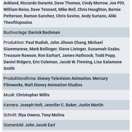
Ackland
,
Riccardo Durante
,
Dave Thomas
,
Cindy Morrow
,
Joe Pitt
,
William Reiss
,
Dave Tennant
,
Mike Bell
,
Chris Houghton
,
Bernie
Petterson
,
Ramon Sanchez
,
Chris Savino
,
Andy Suriano
,
Aliki
Theofilopoulos
Buchvorlage:
Darrick Bachman
Produktion:
Paul Rudish
,
John Jihoon Chang
,
Michael
Giammarese
,
Mark Bollinger
,
Steve Lininger
,
Suzannah Szabo
,
Treasure Rawson
,
Ron Earhart
,
James Hathcock
,
Todd Popp
,
Daniel Ridgers
,
Eric Coleman
,
Jacob W. Fleming
,
Lisa Salamone
Smith
Produktionsfirma:
Disney Television Animation
,
Mercury
Filmworks
,
Walt Disney Animation Studios
Musik:
Christopher Willis
Kamera:
Joseph Holt
,
Jennifer C. Baker
,
Justin Martin
Schnitt:
Illya Owens
,
Tony Molina
Szenenbild:
John Jacob Earl