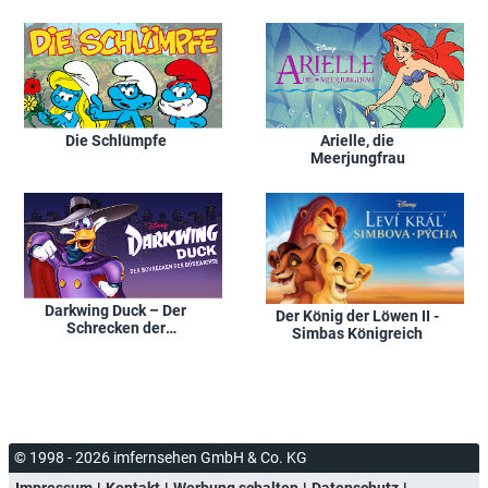
Die Schlümpfe
Arielle, die
Meerjungfrau
Darkwing Duck – Der
Der König der Löwen II -
Schrecken der
Simbas Königreich
Bösewichte
© 1998 - 2026 imfernsehen GmbH & Co. KG
Impressum
Kontakt
Werbung schalten
Datenschutz