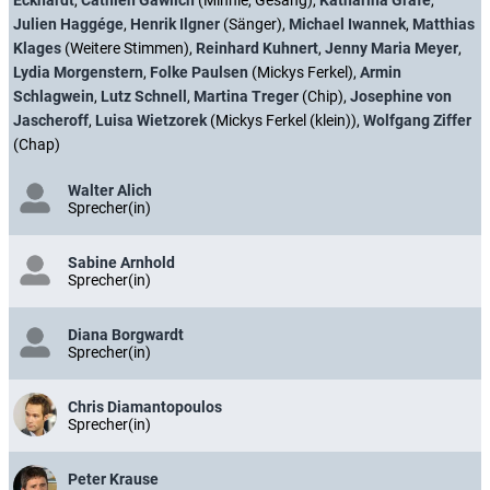
Julien Haggége
,
Henrik Ilgner
(Sänger),
Michael Iwannek
,
Matthias
Klages
(Weitere Stimmen),
Reinhard Kuhnert
,
Jenny Maria Meyer
,
Lydia Morgenstern
,
Folke Paulsen
(Mickys Ferkel),
Armin
Schlagwein
,
Lutz Schnell
,
Martina Treger
(Chip),
Josephine von
Jascheroff
,
Luisa Wietzorek
(Mickys Ferkel (klein)),
Wolfgang Ziffer
(Chap)
Walter Alich
Sprecher(in)
Sabine Arnhold
Sprecher(in)
Diana Borgwardt
Sprecher(in)
Chris Diamantopoulos
Sprecher(in)
Peter Krause