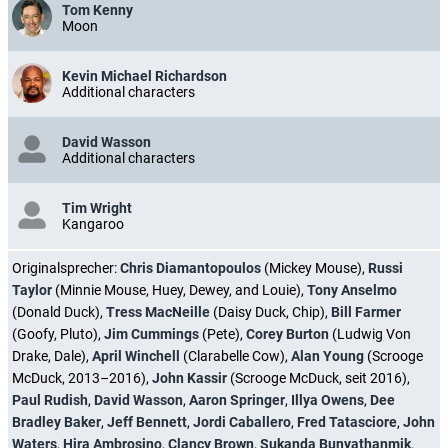
Tom Kenny
Moon
Kevin Michael Richardson
Additional characters
David Wasson
Additional characters
Tim Wright
Kangaroo
Originalsprecher:
Chris Diamantopoulos
(Mickey Mouse),
Russi
Taylor
(Minnie Mouse, Huey, Dewey, and Louie),
Tony Anselmo
(Donald Duck),
Tress MacNeille
(Daisy Duck, Chip),
Bill Farmer
(Goofy, Pluto),
Jim Cummings
(Pete),
Corey Burton
(Ludwig Von
Drake, Dale),
April Winchell
(Clarabelle Cow),
Alan Young
(Scrooge
McDuck, 2013–2016),
John Kassir
(Scrooge McDuck, seit 2016),
Paul Rudish
,
David Wasson
,
Aaron Springer
,
Illya Owens
,
Dee
Bradley Baker
,
Jeff Bennett
,
Jordi Caballero
,
Fred Tatasciore
,
John
Waters
,
Hira Ambrosino
,
Clancy Brown
,
Sukanda Bunyathanmik
,