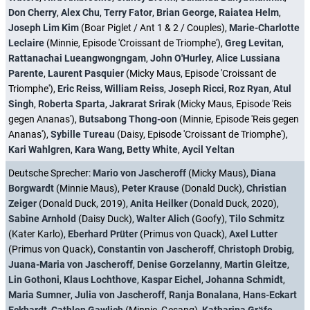
Don Cherry
,
Alex Chu
,
Terry Fator
,
Brian George
,
Raiatea Helm
,
Joseph Lim Kim
(Boar Piglet / Ant 1 & 2 / Couples),
Marie-Charlotte
Leclaire
(Minnie, Episode 'Croissant de Triomphe'),
Greg Levitan
,
Rattanachai Lueangwongngam
,
John O'Hurley
,
Alice Lussiana
Parente
,
Laurent Pasquier
(Micky Maus, Episode 'Croissant de
Triomphe'),
Eric Reiss
,
William Reiss
,
Joseph Ricci
,
Roz Ryan
,
Atul
Singh
,
Roberta Sparta
,
Jakrarat Srirak
(Micky Maus, Episode 'Reis
gegen Ananas'),
Butsabong Thong-oon
(Minnie, Episode 'Reis gegen
Ananas'),
Sybille Tureau
(Daisy, Episode 'Croissant de Triomphe'),
Kari Wahlgren
,
Kara Wang
,
Betty White
,
Aycil Yeltan
Deutsche Sprecher:
Mario von Jascheroff
(Micky Maus),
Diana
Borgwardt
(Minnie Maus),
Peter Krause
(Donald Duck),
Christian
Zeiger
(Donald Duck, 2019),
Anita Heilker
(Donald Duck, 2020),
Sabine Arnhold
(Daisy Duck),
Walter Alich
(Goofy),
Tilo Schmitz
(Kater Karlo),
Eberhard Prüter
(Primus von Quack),
Axel Lutter
(Primus von Quack),
Constantin von Jascheroff
,
Christoph Drobig
,
Juana-Maria von Jascheroff
,
Denise Gorzelanny
,
Martin Gleitze
,
Lin Gothoni
,
Klaus Lochthove
,
Kaspar Eichel
,
Johanna Schmidt
,
Maria Sumner
,
Julia von Jascheroff
,
Ranja Bonalana
,
Hans-Eckart
Eckhardt
,
Cathlen Gawlich
(Minnie, Gesang),
Katharina Gräfe
,