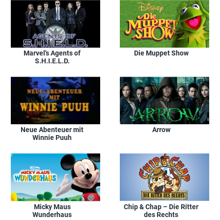
Marvel's Agents of
Die Muppet Show
S.H.I.E.L.D.
Neue Abenteuer mit
Arrow
Winnie Puuh
Micky Maus
Chip & Chap – Die Ritter
Wunderhaus
des Rechts