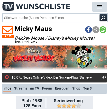
Micky Maus
125
(Mickey Mouse / Disney's Mickey Mouse)
USA
, 2013–2019
16.07.: Neues Online-Video: Der Socken-Klau (Disney+)
Infos
Streams
im TV
Forum
Episoden
Shop
Top 3
Platz 1938
Serienwertung
125
Fans