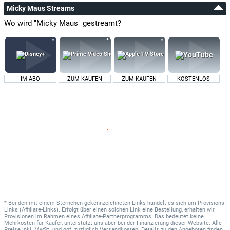
Micky Maus Streams
Wo wird "Micky Maus" gestreamt?
IM ABO
ZUM KAUFEN
ZUM KAUFEN
KOSTENLOS
* Bei den mit einem Sternchen gekennzeichneten Links handelt es sich um Provisions-
Links (Affiliate-Links). Erfolgt über einen solchen Link eine Bestellung, erhalten wir
Provisionen im Rahmen eines Affiliate-Partnerprogramms. Das bedeutet keine
Mehrkosten für Käufer, unterstützt uns aber bei der Finanzierung dieser Website. Alle
Preise inkl. MwSt. und ggf. zuzüglich Versandkosten. Details zu den Angeboten finden