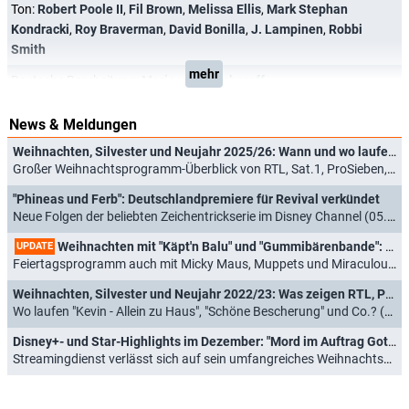
Ton:
Robert Poole II
,
Fil Brown
,
Melissa Ellis
,
Mark Stephan
Kondracki
,
Roy Braverman
,
David Bonilla
,
J. Lampinen
,
Robbi
Smith
mehr
Deutsche Bearbeitung:
Mario von Jascheroff
News & Meldungen
Weihnachten, Silvester und Neujahr 2025/26: Wann und wo laufen "Kevin - Allein zu Haus", "Schöne Bescherung" und Co.?
Großer Weihnachtsprogramm-Überblick von RTL, Sat.1, ProSieben, VOX, RTL Zwei und Kabel Eins (16.12.2025)
"Phineas und Ferb": Deutschlandpremiere für Revival verkündet
Neue Folgen der beliebten Zeichentrickserie im Disney Channel (05.09.2025)
Weihnachten mit "Käpt'n Balu" und "Gummibärenbande": Disney Channel mit Zeichentrickklassikern zum Fest
UPDATE
Feiertagsprogramm auch mit Micky Maus, Muppets und Miraculous (02.12.2024)
Weihnachten, Silvester und Neujahr 2022/23: Was zeigen RTL, ProSieben, Sat.1 und Co.?
Wo laufen "Kevin - Allein zu Haus", "Schöne Bescherung" und Co.? (10.12.2022)
Disney+- und Star-Highlights im Dezember: "Mord im Auftrag Gottes", "Das Netz", "Boston Legal"
Streamingdienst verlässt sich auf sein umfangreiches Weihnachtsangebot (22.11.2022)