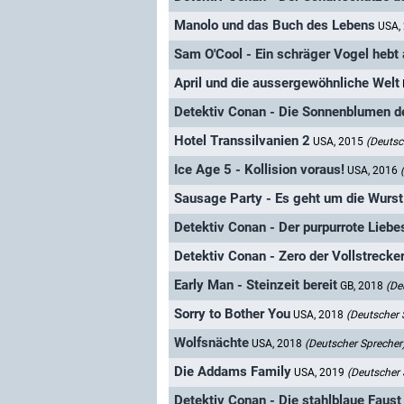
Manolo und das Buch des Lebens
USA,
Sam O'Cool - Ein schräger Vogel hebt
April und die aussergewöhnliche Welt
Detektiv Conan - Die Sonnenblumen d
Hotel Transsilvanien 2
USA, 2015
(Deutsc
Ice Age 5 - Kollision voraus!
USA, 2016
Sausage Party - Es geht um die Wurst
Detektiv Conan - Der purpurrote Liebe
Detektiv Conan - Zero der Vollstrecke
Early Man - Steinzeit bereit
GB, 2018
(De
Sorry to Bother You
USA, 2018
(Deutscher 
Wolfsnächte
USA, 2018
(Deutscher Sprecher
Die Addams Family
USA, 2019
(Deutscher 
Detektiv Conan - Die stahlblaue Faust