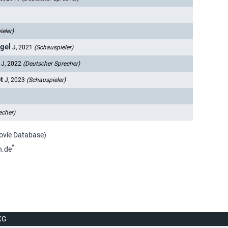
eler)
ugel
J, 2021
(Schauspieler)
J, 2022
(Deutscher Sprecher)
t
J, 2023
(Schauspieler)
echer)
Movie Database)
*
n.de
KG