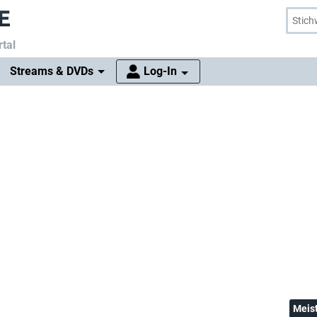
tal
Streams & DVDs
Log-In
Meis