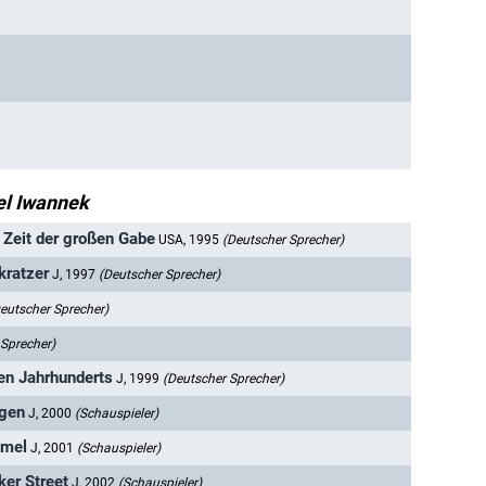
l Iwannek
e Zeit der großen Gabe
USA, 1995
(Deutscher Sprecher)
kratzer
J, 1997
(Deutscher Sprecher)
eutscher Sprecher)
 Sprecher)
ten Jahrhunderts
J, 1999
(Deutscher Sprecher)
ugen
J, 2000
(Schauspieler)
mmel
J, 2001
(Schauspieler)
er Street
J, 2002
(Schauspieler)