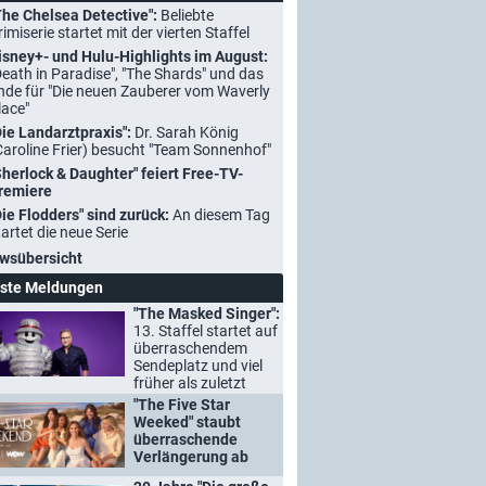
The Chelsea Detective":
Beliebte
rimiserie startet mit der vierten Staffel
isney+- und Hulu-Highlights im August:
Death in Paradise", "The Shards" und das
nde für "Die neuen Zauberer vom Waverly
lace"
Die Landarztpraxis":
Dr. Sarah König
Caroline Frier) besucht "Team Sonnenhof"
Sherlock & Daughter" feiert Free-TV-
remiere
Die Flodders" sind zurück:
An diesem Tag
tartet die neue Serie
wsübersicht
ste Meldungen
"The Masked Singer":
13. Staffel startet auf
überraschendem
Sendeplatz und viel
früher als zuletzt
"The Five Star
Weeked" staubt
überraschende
Verlängerung ab