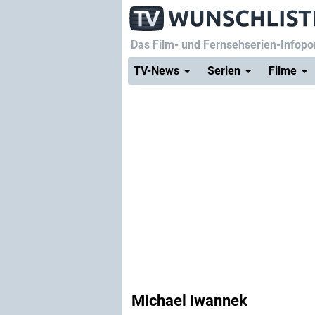
Das Film- und Fernsehserien-Infopor
TV-News
Serien
Filme
Michael Iwannek