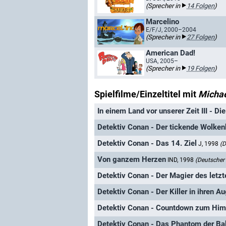
(Sprecher in
14 Folgen
)
Marcelino
E/F/J, 2000–2004
(Sprecher in
27 Folgen
)
American Dad!
USA, 2005–
(Sprecher in
19 Folgen
)
Spielfilme/Einzeltitel mit
Michae
In einem Land vor unserer Zeit III - Di
Detektiv Conan - Der tickende Wolken
Detektiv Conan - Das 14. Ziel
J, 1998
(D
Von ganzem Herzen
IND, 1998
(Deutscher
Detektiv Conan - Der Magier des letz
Detektiv Conan - Der Killer in ihren A
Detektiv Conan - Countdown zum Hi
Detektiv Conan - Das Phantom der Bak