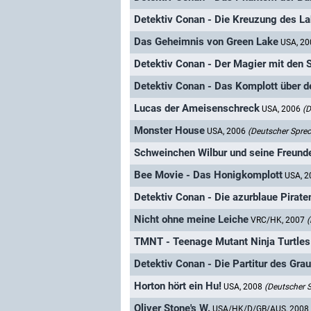
Detektiv Conan - Die Kreuzung des La
Das Geheimnis von Green Lake
USA, 2
Detektiv Conan - Der Magier mit den 
Detektiv Conan - Das Komplott über 
Lucas der Ameisenschreck
USA, 2006
(D
Monster House
USA, 2006
(Deutscher Sprec
Schweinchen Wilbur und seine Freund
Bee Movie - Das Honigkomplott
USA, 
Detektiv Conan - Die azurblaue Pirate
Nicht ohne meine Leiche
VRC/HK, 2007
(
TMNT - Teenage Mutant Ninja Turtles
Detektiv Conan - Die Partitur des Gra
Horton hört ein Hu!
USA, 2008
(Deutscher 
Oliver Stone's W.
USA/HK/D/GB/AUS, 2008