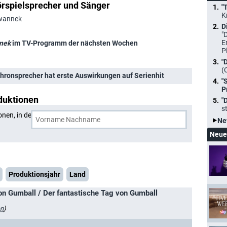
rspielsprecher und Sänger
"
K
Iwannek
D
"
E
nek
im TV-Programm der nächsten Wochen
P
"
(
chronsprecher hat erste Auswirkungen auf Serienhit
"
P
duktionen
"
s
onen, in denen
Michael Iwannek
und eine weitere Person
Ne
Neue
Produktionsjahr
Land
on Gumball / Der fantastische Tag von Gumball
en
)