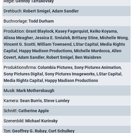
Regie:
Genndy Tartakovsky
Drehbuch:
Robert Smigel
,
Adam Sandler
Buchvorlage:
Todd Durham
Produktion:
Grant Blaylock
,
Kasey Fagerquist
,
Keiko Koyama
,
Alissa Meagher
,
Jessica E. Smialek
,
Brittany Stine
,
Michelle Wong
,
Vincent G. Scotti
,
William Townsend
,
LStar Capital
,
Media Rights
Capital
,
Happy Madison Productions
,
Michelle Murdocca
,
Allen
Covert
,
Adam Sandler
,
Robert Smigel
,
Ben Waisbren
Produktionsfirma:
Columbia Pictures
,
Sony Pictures Animation
,
Sony Pictures Digital
,
Sony Pictures Imageworks
,
LStar Capital
,
Media Rights Capital
,
Happy Madison Productions
Musik:
Mark Mothersbaugh
Kamera:
Sean Burris
,
Steve Lumley
Schnitt:
Catherine Apple
Szenenbild:
Michael Kurinsky
Ton:
Geoffrey G. Rubay
,
Curt Schulkey