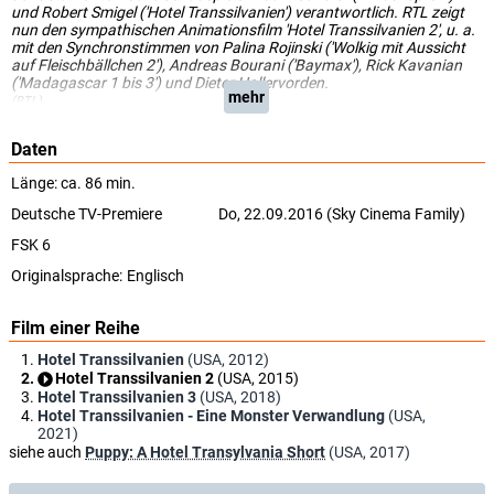
und Robert Smigel ('Hotel Transsilvanien') verantwortlich. RTL zeigt
nun den sympathischen Animationsfilm 'Hotel Transsilvanien 2', u. a.
mit den Synchronstimmen von Palina Rojinski ('Wolkig mit Aussicht
auf Fleischbällchen 2'), Andreas Bourani ('Baymax'), Rick Kavanian
('Madagascar 1 bis 3') und Dieter Hallervorden.
mehr
(RTL)
Daten
Länge: ca. 86 min.
Deutsche TV-Premiere
Do, 22.09.2016 (Sky Cinema Family)
FSK 6
Originalsprache:
Englisch
Film einer Reihe
Hotel Transsilvanien
(USA, 2012)
Hotel Transsilvanien 2
(USA, 2015)
Hotel Transsilvanien 3
(USA, 2018)
Hotel Transsilvanien - Eine Monster Verwandlung
(USA,
2021)
siehe auch
Puppy: A Hotel Transylvania Short
(USA, 2017)