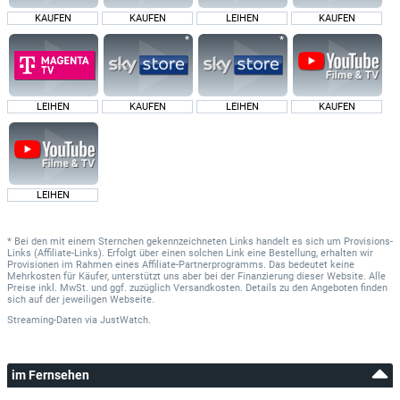
KAUFEN
KAUFEN
LEIHEN
KAUFEN
LEIHEN
KAUFEN
LEIHEN
KAUFEN
LEIHEN
* Bei den mit einem Sternchen gekennzeichneten Links handelt es sich um Provisions-
Links (Affiliate-Links). Erfolgt über einen solchen Link eine Bestellung, erhalten wir
Provisionen im Rahmen eines Affiliate-Partnerprogramms. Das bedeutet keine
Mehrkosten für Käufer, unterstützt uns aber bei der Finanzierung dieser Website. Alle
Preise inkl. MwSt. und ggf. zuzüglich Versandkosten. Details zu den Angeboten finden
sich auf der jeweiligen Webseite.
Streaming-Daten
via
JustWatch.
im Fernsehen