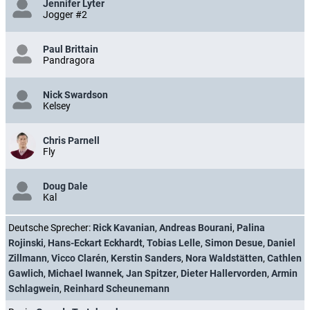
Jennifer Lyter
Jogger #2
Paul Brittain
Pandragora
Nick Swardson
Kelsey
Chris Parnell
Fly
Doug Dale
Kal
Deutsche Sprecher:
Rick Kavanian
,
Andreas Bourani
,
Palina
Rojinski
,
Hans-Eckart Eckhardt
,
Tobias Lelle
,
Simon Desue
,
Daniel
Zillmann
,
Vicco Clarén
,
Kerstin Sanders
,
Nora Waldstätten
,
Cathlen
Gawlich
,
Michael Iwannek
,
Jan Spitzer
,
Dieter Hallervorden
,
Armin
Schlagwein
,
Reinhard Scheunemann