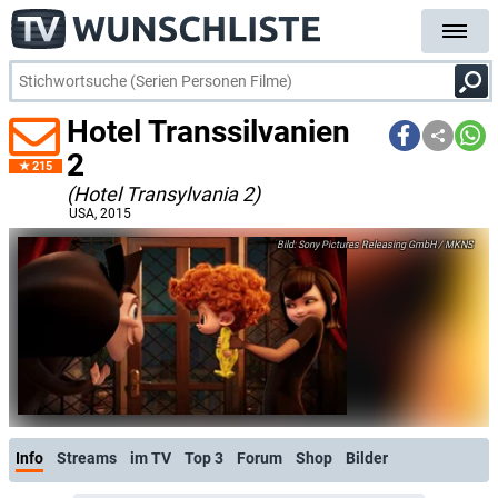
Hotel Transsilvanien
2
215
(Hotel Transylvania 2)
USA
, 2015
Sony Pictures Releasing GmbH / MKNS
Info
Streams
im TV
Top 3
Forum
Shop
Bilder