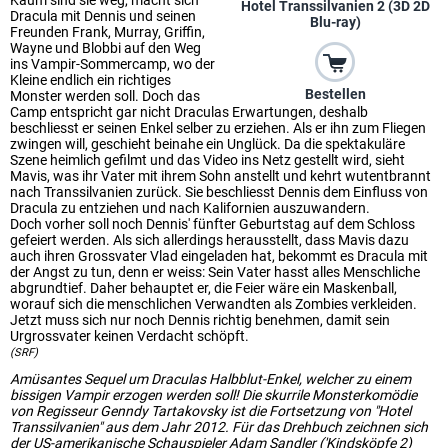
Kaum sind sie weg, macht sich
Hotel Transsilvanien 2 (3D 2D
Dracula mit Dennis und seinen
Blu-ray)
Freunden Frank, Murray, Griffin,
Wayne und Blobbi auf den Weg
ins Vampir-Sommercamp, wo der
Kleine endlich ein richtiges
Bestellen
Monster werden soll. Doch das
Camp entspricht gar nicht Draculas Erwartungen, deshalb
beschliesst er seinen Enkel selber zu erziehen. Als er ihn zum Fliegen
zwingen will, geschieht beinahe ein Unglück. Da die spektakuläre
Szene heimlich gefilmt und das Video ins Netz gestellt wird, sieht
Mavis, was ihr Vater mit ihrem Sohn anstellt und kehrt wutentbrannt
nach Transsilvanien zurück. Sie beschliesst Dennis dem Einfluss von
Dracula zu entziehen und nach Kalifornien auszuwandern.
Doch vorher soll noch Dennis' fünfter Geburtstag auf dem Schloss
gefeiert werden. Als sich allerdings herausstellt, dass Mavis dazu
auch ihren Grossvater Vlad eingeladen hat, bekommt es Dracula mit
der Angst zu tun, denn er weiss: Sein Vater hasst alles Menschliche
abgrundtief. Daher behauptet er, die Feier wäre ein Maskenball,
worauf sich die menschlichen Verwandten als Zombies verkleiden.
Jetzt muss sich nur noch Dennis richtig benehmen, damit sein
Urgrossvater keinen Verdacht schöpft.
(SRF)
Amüsantes Sequel um Draculas Halbblut-Enkel, welcher zu einem
bissigen Vampir erzogen werden soll! Die skurrile Monsterkomödie
von Regisseur Genndy Tartakovsky ist die Fortsetzung von "Hotel
Transsilvanien" aus dem Jahr 2012. Für das Drehbuch zeichnen sich
der US-amerikanische Schauspieler Adam Sandler ('Kindsköpfe 2)