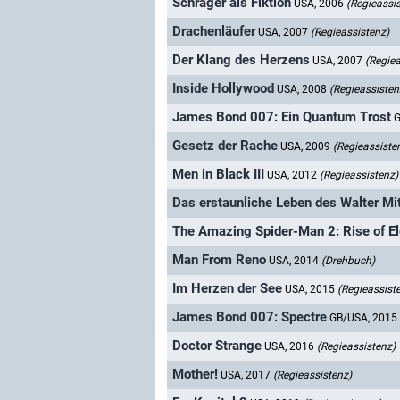
Schräger als Fiktion
USA, 2006
(Regieassi
Drachenläufer
USA, 2007
(Regieassistenz)
Der Klang des Herzens
USA, 2007
(Regiea
Inside Hollywood
USA, 2008
(Regieassisten
James Bond 007: Ein Quantum Trost
G
Gesetz der Rache
USA, 2009
(Regieassiste
Men in Black III
USA, 2012
(Regieassistenz)
Das erstaunliche Leben des Walter Mi
The Amazing Spider-Man 2: Rise of El
Man From Reno
USA, 2014
(Drehbuch)
Im Herzen der See
USA, 2015
(Regieassist
James Bond 007: Spectre
GB/USA, 2015
Doctor Strange
USA, 2016
(Regieassistenz)
Mother!
USA, 2017
(Regieassistenz)