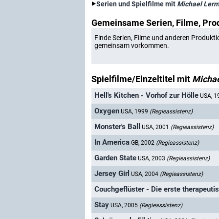
Serien und Spielfilme mit
Michael Ler
Gemeinsame Serien, Filme, Pro
Finde Serien, Filme und anderen Produkti
gemeinsam vorkommen.
Spielfilme/Einzeltitel mit
Micha
Hell's Kitchen - Vorhof zur Hölle
USA, 
Oxygen
USA, 1999
(Regieassistenz)
Monster's Ball
USA, 2001
(Regieassistenz)
In America
GB, 2002
(Regieassistenz)
Garden State
USA, 2003
(Regieassistenz)
Jersey Girl
USA, 2004
(Regieassistenz)
Couchgeflüster - Die erste therapeut
Stay
USA, 2005
(Regieassistenz)