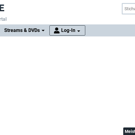
tal
Streams & DVDs
Log-In
Meis