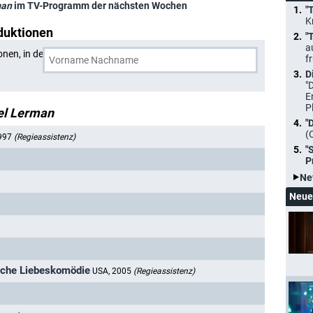
man
im TV-Programm der nächsten Wochen
"
K
duktionen
"
a
onen, in denen
Michael Lerman
und eine weitere Person
f
D
"
E
P
el Lerman
"
(
1997
(Regieassistenz)
"
P
Ne
Neue
ische Liebeskomödie
USA, 2005
(Regieassistenz)