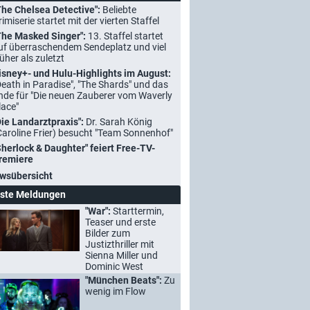
The Chelsea Detective":
Beliebte
rimiserie startet mit der vierten Staffel
The Masked Singer":
13. Staffel startet
uf überraschendem Sendeplatz und viel
rüher als zuletzt
isney+- und Hulu-Highlights im August:
Death in Paradise", "The Shards" und das
nde für "Die neuen Zauberer vom Waverly
lace"
Die Landarztpraxis":
Dr. Sarah König
Caroline Frier) besucht "Team Sonnenhof"
Sherlock & Daughter" feiert Free-TV-
remiere
wsübersicht
ste Meldungen
"War":
Starttermin,
Teaser und erste
Bilder zum
Justizthriller mit
Sienna Miller und
Dominic West
"München Beats":
Zu
wenig im Flow