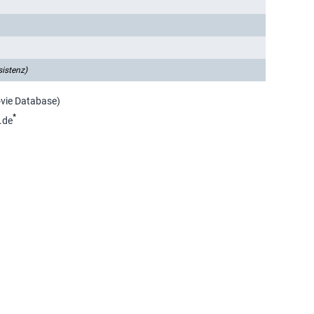
sistenz)
ovie Database)
*
.de