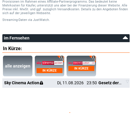
Provisionen im Rahmen eines Affiliate-Partnerprogramms. Das bedeutet keine
Mehrkosten für Käufer, unterstützt uns aber bei der Finanzierung dieser Website. Alle
Preise inkl. MwSt. und ggf. zuzüglich Versandkosten. Details zu den Angeboten finden
sich auf der jeweiligen Webseite.
Streaming-Daten
via
JustWatch.
im Fernsehen
In Kürze:
alle anzeigen
IN KÜRZE
IN KÜRZE
Sky Cinema Action
Di, 11.08.2026
23:50
Gesetz der Rache