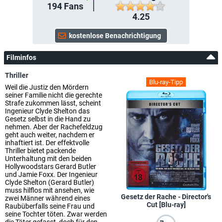
194
Fans
4.25
Filminfos
Thriller
Blu-ray-Tipp
Weil die Justiz den Mördern
seiner Familie nicht die gerechte
Strafe zukommen lässt, scheint
Ingenieur Clyde Shelton das
Gesetz selbst in die Hand zu
nehmen. Aber der Rachefeldzug
geht auch weiter, nachdem er
inhaftiert ist. Der effektvolle
Thriller bietet packende
Unterhaltung mit den beiden
Hollywoodstars Gerard Butler
und Jamie Foxx. Der Ingenieur
Clyde Shelton (Gerard Butler)
muss hilflos mit ansehen, wie
Gesetz der Rache - Director's
zwei Männer während eines
Cut [Blu-ray]
Raubüberfalls seine Frau und
seine Tochter töten. Zwar werden