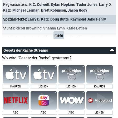
Regieassistenz:
K.C. Colwell
,
Dylan Hopkins
,
Tudor Jones
,
Larry D.
Katz
,
Michael Lerman
,
Brett Robinson
,
Jason Rody
Spezialeffekte:
Larry D. Katz
,
Doug Butts
,
Raymond Jake Henry
Stunts:
Ricou Browning
,
Shanna Lynn
,
Katie Letien
mehr
Distribution:
Constantin Film Verleih GmbH
,
Alliance
,
Top-Film
Gesetz der Rache Streams
Wo wird "Gesetz der Rache" gestreamt?
KAUFEN
LEIHEN
LEIHEN
KAUFEN
ABO
ABO
ABO
LEIHEN