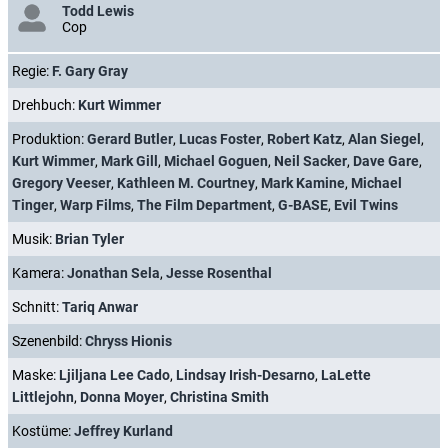
Todd Lewis
Cop
Regie:
F. Gary Gray
Drehbuch:
Kurt Wimmer
Produktion:
Gerard Butler
,
Lucas Foster
,
Robert Katz
,
Alan Siegel
,
Kurt Wimmer
,
Mark Gill
,
Michael Goguen
,
Neil Sacker
,
Dave Gare
,
Gregory Veeser
,
Kathleen M. Courtney
,
Mark Kamine
,
Michael
Tinger
,
Warp Films
,
The Film Department
,
G-BASE
,
Evil Twins
Musik:
Brian Tyler
Kamera:
Jonathan Sela
,
Jesse Rosenthal
Schnitt:
Tariq Anwar
Szenenbild:
Chryss Hionis
Maske:
Ljiljana Lee Cado
,
Lindsay Irish-Desarno
,
LaLette
Littlejohn
,
Donna Moyer
,
Christina Smith
Kostüme:
Jeffrey Kurland