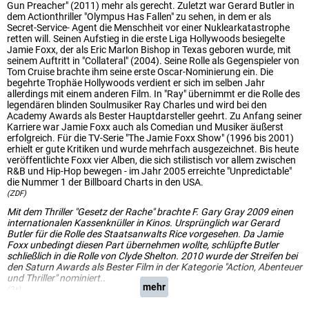
Gun Preacher" (2011) mehr als gerecht. Zuletzt war Gerard Butler in
dem Actionthriller "Olympus Has Fallen" zu sehen, in dem er als
Secret-Service- Agent die Menschheit vor einer Nuklearkatastrophe
retten will. Seinen Aufstieg in die erste Liga Hollywoods besiegelte
Jamie Foxx, der als Eric Marlon Bishop in Texas geboren wurde, mit
seinem Auftritt in "Collateral" (2004). Seine Rolle als Gegenspieler von
Tom Cruise brachte ihm seine erste Oscar-Nominierung ein. Die
begehrte Trophäe Hollywoods verdient er sich im selben Jahr
allerdings mit einem anderen Film. In "Ray" übernimmt er die Rolle des
legendären blinden Soulmusiker Ray Charles und wird bei den
Academy Awards als Bester Hauptdarsteller geehrt. Zu Anfang seiner
Karriere war Jamie Foxx auch als Comedian und Musiker äußerst
erfolgreich. Für die TV-Serie "The Jamie Foxx Show" (1996 bis 2001)
erhielt er gute Kritiken und wurde mehrfach ausgezeichnet. Bis heute
veröffentlichte Foxx vier Alben, die sich stilistisch vor allem zwischen
R&B und Hip-Hop bewegen - im Jahr 2005 erreichte "Unpredictable"
die Nummer 1 der Billboard Charts in den USA.
(ZDF)
Mit dem Thriller "Gesetz der Rache" brachte F. Gary Gray 2009 einen
internationalen Kassenknüller in Kinos. Ursprünglich war Gerard
Butler für die Rolle des Staatsanwalts Rice vorgesehen. Da Jamie
Foxx unbedingt diesen Part übernehmen wollte, schlüpfte Butler
schließlich in die Rolle von Clyde Shelton. 2010 wurde der Streifen bei
den Saturn Awards als Bester Film in der Kategorie "Action, Abenteuer
und Thriller" nominiert..
mehr
(3+)