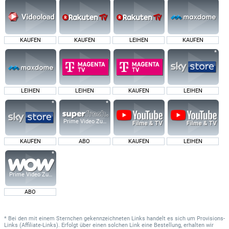
KAUFEN
KAUFEN
LEIHEN
KAUFEN
LEIHEN
LEIHEN
KAUFEN
LEIHEN
Prime Video Zusatz-Kanäle
KAUFEN
ABO
KAUFEN
LEIHEN
Prime Video Zusatz-Kanäle
ABO
* Bei den mit einem Sternchen gekennzeichneten Links handelt es sich um Provisions-
Links (Affiliate-Links). Erfolgt über einen solchen Link eine Bestellung, erhalten wir