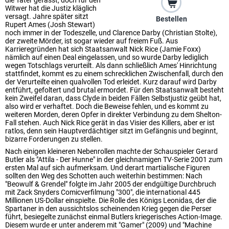
die Täter gefasst, doch für den
Witwer hat die Justiz kläglich
versagt. Jahre später sitzt
Bestellen
Rupert Ames (Josh Stewart)
noch immer in der Todeszelle, und Clarence Darby (Christian Stolte),
der zweite Mörder, ist sogar wieder auf freiem Fuß. Aus
Karrieregründen hat sich Staatsanwalt Nick Rice (Jamie Foxx)
nämlich auf einen Deal eingelassen, und so wurde Darby lediglich
wegen Totschlags verurteilt. Als dann schließlich Ames' Hinrichtung
stattfindet, kommt es zu einem schrecklichen Zwischenfall, durch den
der Verurteilte einen qualvollen Tod erleidet. Kurz darauf wird Darby
entführt, gefoltert und brutal ermordet. Für den Staatsanwalt besteht
kein Zweifel daran, dass Clyde in beiden Fällen Selbstjustiz geübt hat,
also wird er verhaftet. Doch die Beweise fehlen, und es kommt zu
weiteren Morden, deren Opfer in direkter Verbindung zu dem Shelton-
Fall stehen. Auch Nick Rice gerät in das Visier des Killers, aber er ist
ratlos, denn sein Hauptverdächtiger sitzt im Gefängnis und beginnt,
bizarre Forderungen zu stellen.
Nach einigen kleineren Nebenrollen machte der Schauspieler Gerard
Butler als "Attila - Der Hunne" in der gleichnamigen TV-Serie 2001 zum
ersten Mal auf sich aufmerksam. Und derart martialische Figuren
sollten den Weg des Schotten auch weiterhin bestimmen: Nach
"Beowulf & Grendel" folgte im Jahr 2005 der endgültige Durchbruch
mit Zack Snyders Comicverfilmung "300", die international 445
Millionen US-Dollar einspielte. Die Rolle des Königs Leonidas, der die
Spartaner in den aussichtslos scheinenden Krieg gegen die Perser
führt, besiegelte zunächst einmal Butlers kriegerisches Action-Image.
Diesem wurde er unter anderem mit "Gamer" (2009) und "Machine