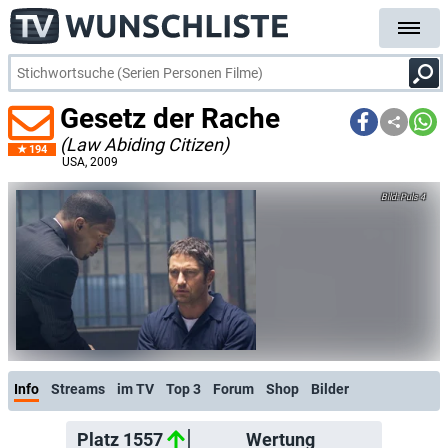
Gesetz der Rache
(Law Abiding Citizen)
194
USA
, 2009
Puls 4
Info
Streams
im TV
Top 3
Forum
Shop
Bilder
Platz 1557
Wertung