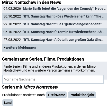
Mirco Nontschew in den News
04.02.2026
Mario Barth feiert die "Legenden der Comedy": Neue RTL-Show mit Schröder, Schneider, Lück und Co.
30.10.2022
"RTL Samstag Nacht - Das Wiedersehen" kann "The Masked Singer" nicht das Wasser abgraben
29.10.2022
"RTL Samstag Nacht": Das "gefickt eingeschädelte" Wiedersehen
05.10.2022
"RTL Samstag Nacht": Termin für Wiedersehens-Show steht fest
27.08.2022
"RTL Samstag Nacht": Details zur großen Gala-Show mit Hugo Egon Balder
weitere Meldungen
Gemeinsame Serien, Filme, Produktionen
Finde Serien, Filme und anderen Produktionen, in denen
Mirco
Nontschew
und eine weitere Person gemeinsam vorkommen.
Serien mit
Mirco Nontschew
Produktionen sortieren nach:
Titel/Name
Produktionsjahr
Land