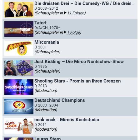
Die dreisten Drei – Die Comedy-WG / Die dreisten Drei - jetzt noch dreister
D, 2003–2012
(Schauspieler in
11 Folgen
)
Tatort
D/A/CH, 1970–
(Schauspieler in
1 Folge
)
Mircomania
D, 2001
(Schauspieler)
Just Kidding – Die Mirco Nontschew-Show
D, 1995
(Schauspieler)
Shooting Stars - Promis an ihren Grenzen
D, 2013
(Moderation)
Deutschland Champions
D, 2003–2004
(Moderation)
cook cook - Mirco's Kochstudio
D, 2011
(Moderation)
Lauras Stern