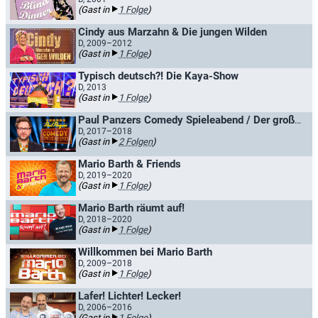
(Gast in
1 Folge
)
Cindy aus Marzahn & Die jungen Wilden
D, 2009–2012
(Gast in
1 Folge
)
Typisch deutsch?! Die Kaya-Show
D, 2013
(Gast in
1 Folge
)
Paul Panzers Comedy Spieleabend / Der große Freitagabend Comedy Spieleabend
D, 2017–2018
(Gast in
2 Folgen
)
Mario Barth & Friends
D, 2019–2020
(Gast in
1 Folge
)
Mario Barth räumt auf!
D, 2018–2020
(Gast in
1 Folge
)
Willkommen bei Mario Barth
D, 2009–2018
(Gast in
1 Folge
)
Lafer! Lichter! Lecker!
D, 2006–2016
(Gast in
1 Folge
)