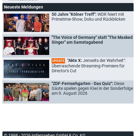
Neueste Meldungen
50 Jahre "Kölner Treff":
WDR feiert mit
Primetime-Show, Doku und Rückblicken
"The Voice of Germany" statt "The Masked
Singer" am Samstagabend
"Akte X:
Jenseits der Wahrheit":
UPDATE
Überraschende Streaming-Premiere für
Director's Cut
"ZDF-Fernsehgarten - Das Quiz":
Diese
Gäste spielen gegen Kiwi in der Sonderfolge
am 9. August 2026
© 1998 - 2026 imfernsehen GmbH & Co. KG