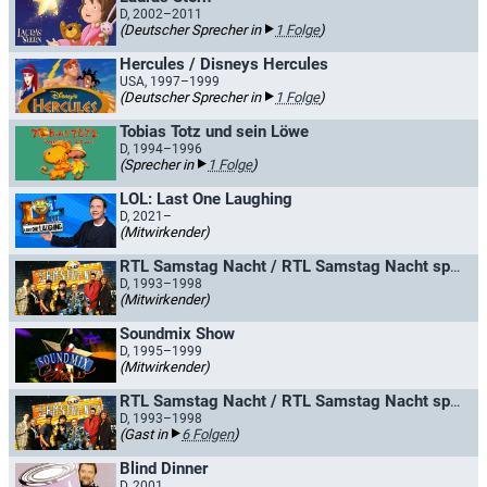
D, 2002–2011
(Deutscher Sprecher in
1 Folge
)
Hercules / Disneys Hercules
USA, 1997–1999
(Deutscher Sprecher in
1 Folge
)
Tobias Totz und sein Löwe
D, 1994–1996
(Sprecher in
1 Folge
)
LOL: Last One Laughing
D, 2021–
(Mitwirkender)
RTL Samstag Nacht / RTL Samstag Nacht spezial
D, 1993–1998
(Mitwirkender)
Soundmix Show
D, 1995–1999
(Mitwirkender)
RTL Samstag Nacht / RTL Samstag Nacht spezial
D, 1993–1998
(Gast in
6 Folgen
)
Blind Dinner
D, 2001