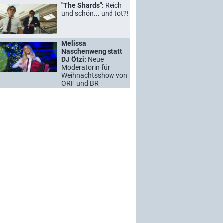
"The Shards":
Reich
und schön... und tot?!
Melissa
Naschenweng statt
DJ Ötzi:
Neue
Moderatorin für
Weihnachtsshow von
ORF und BR