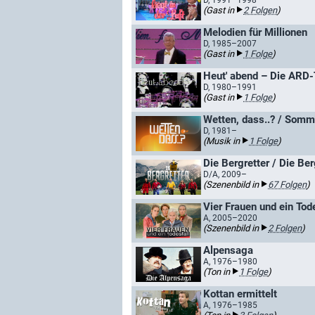
D, 1991–1998
(Gast in
2 Folgen
)
Melodien für Millionen
D, 1985–2007
(Gast in
1 Folge
)
Heut' abend – Die ARD
D, 1980–1991
(Gast in
1 Folge
)
Wetten, dass..? / Somm
D, 1981–
(Musik in
1 Folge
)
Die Bergretter / Die Be
D/A, 2009–
(Szenenbild in
67 Folgen
)
Vier Frauen und ein Tode
A, 2005–2020
(Szenenbild in
2 Folgen
)
Alpensaga
A, 1976–1980
(Ton in
1 Folge
)
Kottan ermittelt
A, 1976–1985