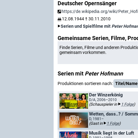
Deutscher Opernsänger
https://de.wikipedia.org/wiki/Peter_H
12.08.1944
†
30.11.2010
Serien und Spielfilme mit
Peter Hofma
Gemeinsame Serien, Filme, Pro
Finde Serien, Filme und anderen Produkti
gemeinsam vorkommen.
Serien mit
Peter Hofmann
Produktionen sortieren nach:
Titel/Name
Der Winzerkönig
D/A, 2006–2010
(Schauspieler in
1 Folge
)
Wetten, dass..? / Somm
D, 1981–
(Gast in
1 Folge
)
Musik liegt in der Luft