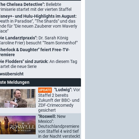
The Chelsea Detective":
Beliebte
rimiserie startet mit der vierten Staffel
isney+- und Hulu-Highlights im August:
Death in Paradise", "The Shards" und das
nde für "Die neuen Zauberer vom Waverly
lace"
Die Landarztpraxis":
Dr. Sarah König
Caroline Frier) besucht "Team Sonnenhof"
Sherlock & Daughter" feiert Free-TV-
remiere
Die Flodders" sind zurück:
An diesem Tag
tartet die neue Serie
wsübersicht
ste Meldungen
"Ludwig":
Vor
UPDATE
Staffel 2 bereits
Zukunft der BBC- und
ZDF-Crimecomedy
gesichert
"Roswell:
New
Mexico":
Deutschlandpremiere
von Staffel 4 wird tief
in der Nacht versteckt