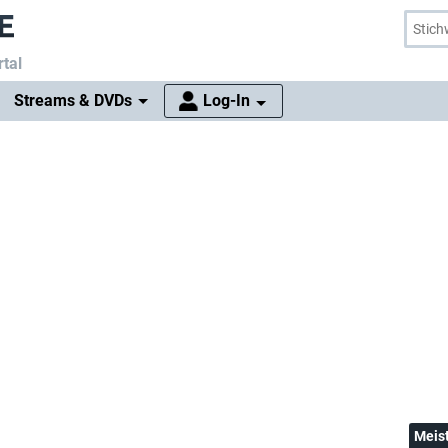
tal
Streams & DVDs
Log-In
Meis