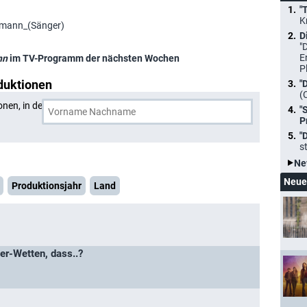
"
K
ofmann_(Sänger)
D
"
E
nn
im TV-Programm der nächsten Wochen
P
duktionen
"
(
onen, in denen
Peter Hofmann
und eine weitere Person
"
P
"
s
Ne
Neue
Produktionsjahr
Land
er-Wetten, dass..?