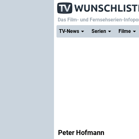
Das Film- und Fernsehserien-Infopor
TV-News
Serien
Filme
Peter Hofmann