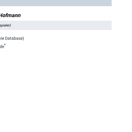
 Hofmann
pieler)
vie Database)
*
de